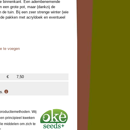
oze binnenkant. Een adembenemende
n een grote pot, maar (dankzij de
 de tuin. Bij een zeer strenge winter (wie
in de pakken met acryldoek en eventueel
oe te voegen
€
7,50
is.
 productiemethoden. Wij
 en principieel kweken
ële middelen om zich te
”