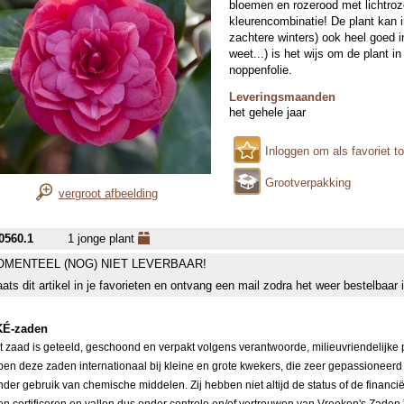
bloemen en rozerood met lichtr
kleurencombinatie! De plant kan i
zachtere winters) ook heel goed in
weet...) is het wijs om de plant 
noppenfolie.
Leveringsmaanden
het gehele jaar
Inloggen om als favoriet t
Grootverpakking
vergroot afbeelding
0560.1
1 jonge plant
MENTEEL (NOG) NIET LEVERBAAR!
aats dit artikel in je favorieten en ontvang een mail zodra het weer bestelbaar 
É-zaden
it zaad is geteeld, geschoond en verpakt volgens verantwoorde, milieuvriendelijke
pen deze zaden internationaal bij kleine en grote kwekers, die zeer gepassioneerd
nder gebruik van chemische middelen. Zij hebben niet altijd de status of de financi
ten certificeren en vallen dus onder controle en/of vertrouwen van Vreeken's Zaden.