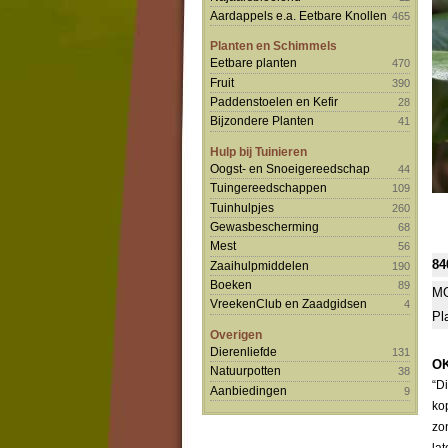
Aardappels e.a. Eetbare Knollen
465
Planten en Schimmels
Eetbare planten
470
Fruit
390
Paddenstoelen en Kefir
28
Bijzondere Planten
41
Hulp bij Tuinieren
Oogst- en Snoeigereedschap
44
Tuingereedschappen
109
Tuinhulpjes
260
Gewasbescherming
68
Mest
56
84
Zaaihulpmiddelen
190
Boeken
89
MO
VreekenClub en Zaadgidsen
4
Pl
Overigen
Dierenliefde
131
OK
Natuurpotten
38
“D
Aanbiedingen
9
ko
zo
la