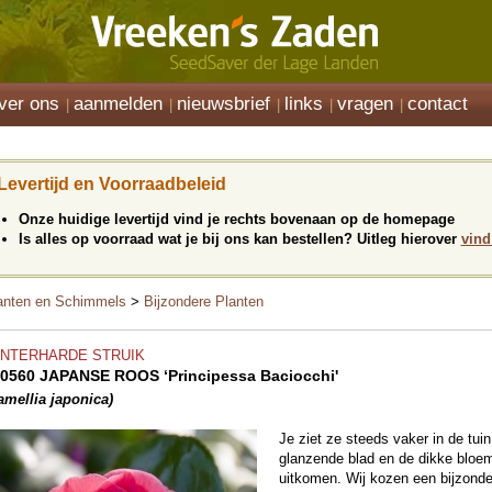
ver ons
aanmelden
nieuwsbrief
links
vragen
contact
Levertijd en Voorraadbeleid
Onze huidige levertijd vind je rechts bovenaan op de homepage
Is alles op voorraad wat je bij ons kan bestellen? Uitleg hierover
vind
anten en Schimmels
>
Bijzondere Planten
INTERHARDE STRUIK
0560 JAPANSE ROOS ‘Principessa Baciocchi'
amellia japonica)
Je ziet ze steeds vaker in de tuin
glanzende blad en de dikke bloem
uitkomen. Wij kozen een bijzonder