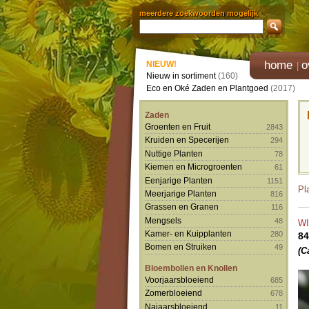
meerdere zoekwoorden mogelijk
home
o
NIEUW!
Nieuw in sortiment
(160)
Eco en Oké Zaden en Plantgoed
(2017)
Zaden
Groenten en Fruit
2843
Kruiden en Specerijen
294
Nuttige Planten
78
Kiemen en Microgroenten
61
Eenjarige Planten
1151
Pl
Meerjarige Planten
816
Grassen en Granen
116
Mengsels
48
W
Kamer- en Kuipplanten
280
84
Bomen en Struiken
49
(C
Bloembollen en Knollen
Voorjaarsbloeiend
685
Zomerbloeiend
678
Najaarsbloeiend
11