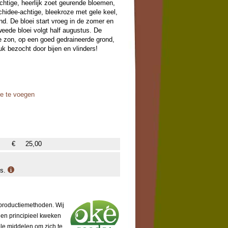
achtige, heerlijk zoet geurende bloemen,
rchidee-achtige, bleekroze met gele keel,
end. De bloei start vroeg in de zomer en
eede bloei volgt half augustus. De
lle zon, op een goed gedraineerde grond,
ruk bezocht door bijen en vlinders!
oe te voegen
€
25,00
is.
 productiemethoden. Wij
 en principieel kweken
ële middelen om zich te