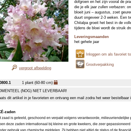
dofgroen en het zijn vooral de pr
die je elk jaar zullen verbazen: o
bloeit juni – augustus, zoet geur
duurt ongeveer 2-3 weken. Een tw
Chitalpa groeit het best in de vo
tijdens de bloei wordt de struik d
Leveringsmaanden
het gehele jaar
Inloggen om als favoriet t
Grootverpakking
vergroot afbeelding
0800.1
1 plant (60-80 cm)
MENTEEL (NOG) NIET LEVERBAAR!
aats dit artikel in je favorieten en ontvang een mail zodra het weer bestelbaar 
É-zaden
it zaad is geteeld, geschoond en verpakt volgens verantwoorde, milieuvriendelijke
pen deze zaden internationaal bij kleine en grote kwekers, die zeer gepassioneerd
nder gebruik van chemische middelen. Zij hebben niet altijd de status of de financi