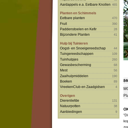
Aardappels e.a. Eetbare Knollen
465
Planten en Schimmels
Eetbare planten
470
Fruit
390
Paddenstoelen en Kefir
28
Bijzondere Planten
41
Hulp bij Tuinieren
Oogst- en Snoeigereedschap
44
Tuingereedschappen
109
Tuinhulpjes
260
Gewasbescherming
68
Mest
56
Zaaihulpmiddelen
190
84
Boeken
89
VreekenClub en Zaadgidsen
4
MO
Pl
Overigen
Dierenliefde
131
Natuurpotten
38
OK
Aanbiedingen
9
“D
ko
zo