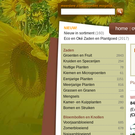
meerdere zoekwoorden mogelijk
home
o
NIEUW!
Nieuw in sortiment
(160)
Eco en Oké Zaden en Plantgoed
(2017)
Zaden
Groenten en Fruit
2843
Kruiden en Specerijen
294
Nuttige Planten
78
Kiemen en Microgroenten
61
Eenjarige Planten
1151
Pl
Meerjarige Planten
816
Grassen en Granen
116
Mengsels
48
W
Kamer- en Kuipplanten
280
84
Bomen en Struiken
49
(E
(C
Bloembollen en Knollen
Voorjaarsbloeiend
685
Zomerbloeiend
678
Najaarsbloeiend
11