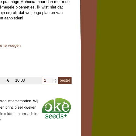
ze prachtige Mahonia maar dan met rode
èmegele bloemetjes. Ik wist niet dat
jn erg blij dat we jonge planten van
en aanbieden!
oe te voegen
€
10,00
bestel
 productiemethoden. Wij
 en principieel kweken
ële middelen om zich te
”