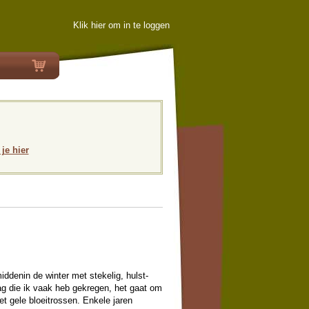
Klik hier om in te loggen
 je hier
iddenin de winter met stekelig, hulst-
ag die ik vaak heb gekregen, het gaat om
t gele bloeitrossen. Enkele jaren