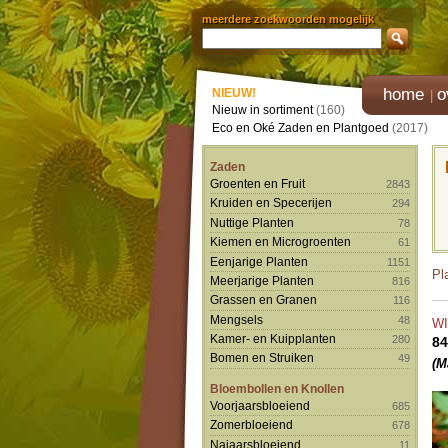
meerdere zoekwoorden mogelijk
home
o
NIEUW!
Nieuw in sortiment
(160)
Eco en Oké Zaden en Plantgoed
(2017)
Zaden
Groenten en Fruit
2843
Kruiden en Specerijen
294
Nuttige Planten
78
Kiemen en Microgroenten
61
Eenjarige Planten
1151
Pl
Meerjarige Planten
816
Grassen en Granen
116
Mengsels
48
W
Kamer- en Kuipplanten
280
84
Bomen en Struiken
49
(M
Bloembollen en Knollen
Voorjaarsbloeiend
685
Zomerbloeiend
678
Najaarsbloeiend
11