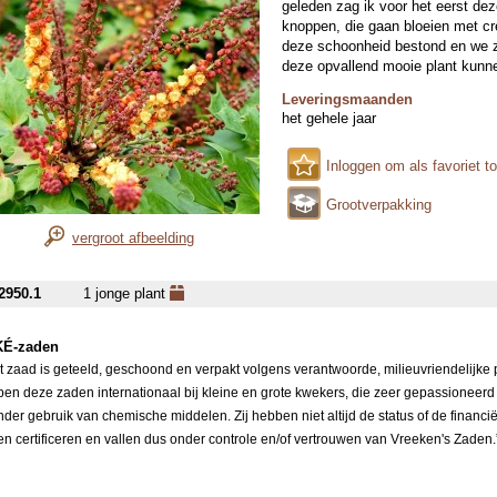
geleden zag ik voor het eerst de
knoppen, die gaan bloeien met cr
deze schoonheid bestond en we zi
deze opvallend mooie plant kunn
Leveringsmaanden
het gehele jaar
Inloggen om als favoriet t
Grootverpakking
vergroot afbeelding
2950.1
1 jonge plant
É-zaden
it zaad is geteeld, geschoond en verpakt volgens verantwoorde, milieuvriendelijke
pen deze zaden internationaal bij kleine en grote kwekers, die zeer gepassioneerd
nder gebruik van chemische middelen. Zij hebben niet altijd de status of de financi
ten certificeren en vallen dus onder controle en/of vertrouwen van Vreeken's Zaden.