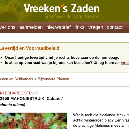
ver ons
aanmelden
nieuwsbrief
links
vragen
contact
Levertijd en Voorraadbeleid
Onze huidige levertijd vind je rechts bovenaan op de homepage
Is alles op voorraad wat je bij ons kan bestellen? Uitleg hierover
vind
anten en Schimmels
>
Bijzondere Planten
INTERHARDE STRUIK
2950 MAHONIESTRUIK ‘Cabaret'
ahonia nitens)
Wat is toch die bloeiende struik m
achtig wintergroen blad? Een vra
de prachtige Mahonia, meestal me