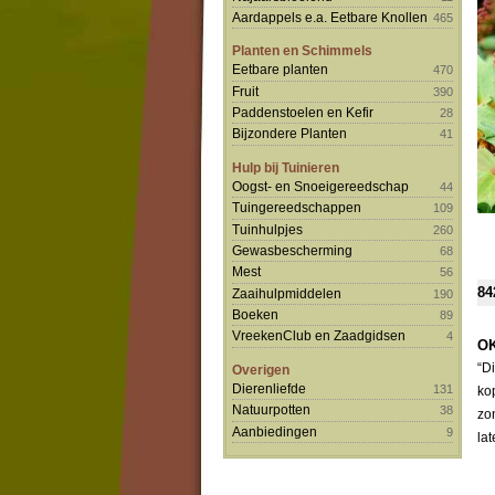
Aardappels e.a. Eetbare Knollen
465
Planten en Schimmels
Eetbare planten
470
Fruit
390
Paddenstoelen en Kefir
28
Bijzondere Planten
41
Hulp bij Tuinieren
Oogst- en Snoeigereedschap
44
Tuingereedschappen
109
Tuinhulpjes
260
Gewasbescherming
68
Mest
56
84
Zaaihulpmiddelen
190
Boeken
89
VreekenClub en Zaadgidsen
4
OK
“D
Overigen
Dierenliefde
131
ko
Natuurpotten
38
zo
Aanbiedingen
9
la