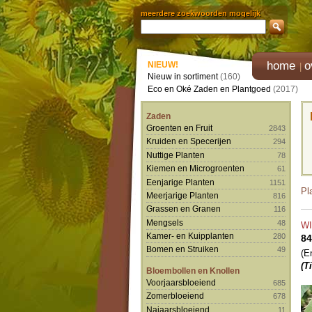
meerdere zoekwoorden mogelijk
home
o
NIEUW!
Nieuw in sortiment
(160)
Eco en Oké Zaden en Plantgoed
(2017)
Zaden
Groenten en Fruit
2843
Kruiden en Specerijen
294
Nuttige Planten
78
Kiemen en Microgroenten
61
Eenjarige Planten
1151
Pl
Meerjarige Planten
816
Grassen en Granen
116
Mengsels
48
W
Kamer- en Kuipplanten
280
84
Bomen en Struiken
49
(E
(T
Bloembollen en Knollen
Voorjaarsbloeiend
685
Zomerbloeiend
678
Najaarsbloeiend
11