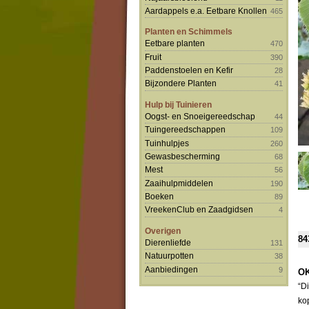
Aardappels e.a. Eetbare Knollen
465
Planten en Schimmels
Eetbare planten
470
Fruit
390
Paddenstoelen en Kefir
28
Bijzondere Planten
41
Hulp bij Tuinieren
Oogst- en Snoeigereedschap
44
Tuingereedschappen
109
Tuinhulpjes
260
Gewasbescherming
68
Mest
56
Zaaihulpmiddelen
190
Boeken
89
VreekenClub en Zaadgidsen
4
Overigen
84
Dierenliefde
131
Natuurpotten
38
Aanbiedingen
9
OK
“D
ko