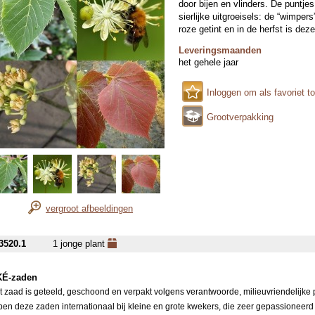
door bijen en vlinders. De puntje
sierlijke uitgroeisels: de “wimper
roze getint en in de herfst is deze
Leveringsmaanden
het gehele jaar
Inloggen om als favoriet t
Grootverpakking
vergroot afbeeldingen
3520.1
1 jonge plant
É-zaden
it zaad is geteeld, geschoond en verpakt volgens verantwoorde, milieuvriendelijke
pen deze zaden internationaal bij kleine en grote kwekers, die zeer gepassioneerd