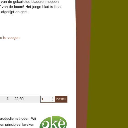
s van de gekartelde bladeren hebben
s” van de boom! Het jonge blad is fraai
 afgerijpt en geel.
oe te voegen
€
22,50
bestel
 productiemethoden. Wij
 en principieel kweken