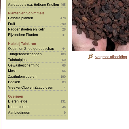
Aardappels e.a. Eetbare Knollen
465
Planten en Schimmels
Eetbare planten
470
Fruit
390
Paddenstoelen en Kefir
28
Bijzondere Planten
41
Hulp bij Tuinieren
Oogst- en Snoeigereedschap
44
Tuingereedschappen
109
vergroot afbeelding
Tuinhulpjes
260
Gewasbescherming
68
Mest
56
Zaaihulpmiddelen
190
Boeken
89
VreekenClub en Zaadgidsen
4
Overigen
Dierenliefde
131
Natuurpotten
38
Aanbiedingen
9