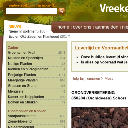
meerdere zoekwoorden mogelijk
home
over ons
aanmelden
ni
NIEUW!
Nieuw in sortiment
(160)
Eco en Oké Zaden en Plantgoed
(2017)
Levertijd en Voorraadbe
Zaden
Groenten en Fruit
2843
Onze huidige levertijd vi
Kruiden en Specerijen
294
Is alles op voorraad wat je
Nuttige Planten
78
Kiemen en Microgroenten
61
Eenjarige Planten
1151
Hulp bij Tuinieren
>
Mest
Meerjarige Planten
816
Grassen en Granen
116
Mengsels
48
GRONDVERBETERING
Kamer- en Kuipplanten
280
850284 (Orchideeën) Schors
Bomen en Struiken
49
Bloembollen en Knollen
Voorjaarsbloeiend
685
Zomerbloeiend
678
Najaarsbloeiend
11