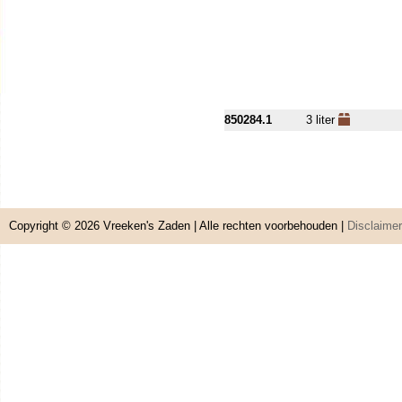
850284.1
3 liter
Copyright © 2026
Vreeken's Zaden
| Alle rechten voorbehouden |
Disclaimer