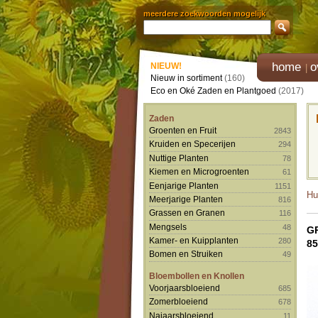
meerdere zoekwoorden mogelijk
home
o
NIEUW!
Nieuw in sortiment
(160)
Eco en Oké Zaden en Plantgoed
(2017)
Zaden
Groenten en Fruit
2843
Kruiden en Specerijen
294
Nuttige Planten
78
Kiemen en Microgroenten
61
Eenjarige Planten
1151
Hu
Meerjarige Planten
816
Grassen en Granen
116
Mengsels
48
G
Kamer- en Kuipplanten
280
85
Bomen en Struiken
49
Bloembollen en Knollen
Voorjaarsbloeiend
685
Zomerbloeiend
678
Najaarsbloeiend
11