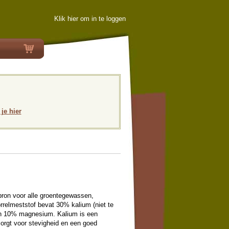
Klik hier om in te loggen
 je hier
bron voor alle groentegewassen,
rrelmeststof bevat 30% kalium (niet te
en 10% magnesium. Kalium is een
orgt voor stevigheid en een goed