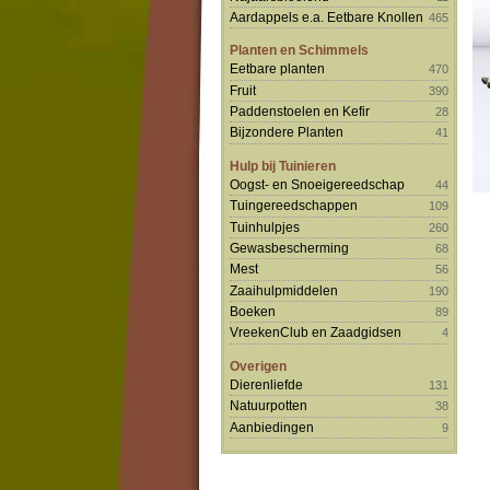
Aardappels e.a. Eetbare Knollen
465
Planten en Schimmels
Eetbare planten
470
Fruit
390
Paddenstoelen en Kefir
28
Bijzondere Planten
41
Hulp bij Tuinieren
Oogst- en Snoeigereedschap
44
Tuingereedschappen
109
Tuinhulpjes
260
Gewasbescherming
68
Mest
56
Zaaihulpmiddelen
190
Boeken
89
VreekenClub en Zaadgidsen
4
Overigen
Dierenliefde
131
Natuurpotten
38
Aanbiedingen
9