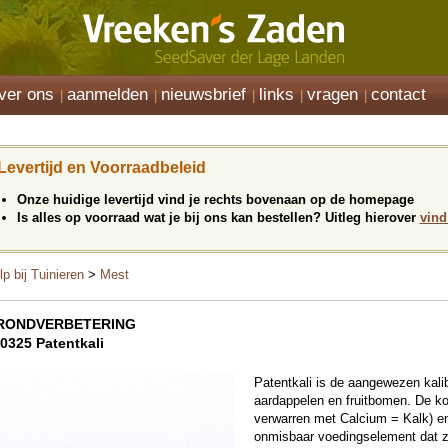
ver ons
aanmelden
nieuwsbrief
links
vragen
contact
Levertijd en Voorraadbeleid
Onze huidige levertijd vind je rechts bovenaan op de homepage
Is alles op voorraad wat je bij ons kan bestellen? Uitleg hierover
vind
lp bij Tuinieren
>
Mest
RONDVERBETERING
0325 Patentkali
Patentkali is de aangewezen kali
aardappelen en fruitbomen. De ko
verwarren met Calcium = Kalk) 
onmisbaar voedingselement dat z