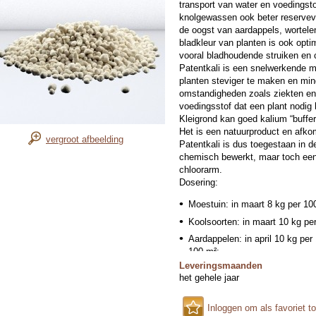
transport van water en voedingsto
knolgewassen ook beter reservev
de oogst van aardappels, wortelen
bladkleur van planten is ook opt
vooral bladhoudende struiken en
Patentkali is een snelwerkende m
planten steviger te maken en min
omstandigheden zoals ziekten en 
voedingsstof dat een plant nodig
Kleigrond kan goed kalium “buffe
Het is een natuurproduct en afkom
vergroot afbeelding
Patentkali is dus toegestaan in d
chemisch bewerkt, maar toch een 
chloorarm.
Dosering:
Moestuin: in maart 8 kg per 100
Koolsoorten: in maart 10 kg per
Aardappelen: in april 10 kg per 
100 m²;
Leveringsmaanden
Fruitteelt: in april 5 kg per 100 
het gehele jaar
Sierteelt: in april 7 kg per 100 
Gazon: in maart, juni èn septe
Inloggen om als favoriet t