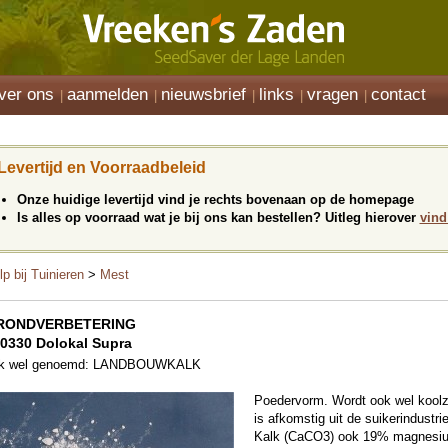
ver ons
aanmelden
nieuwsbrief
links
vragen
contact
Levertijd en Voorraadbeleid
Onze huidige levertijd vind je rechts bovenaan op de homepage
Is alles op voorraad wat je bij ons kan bestellen? Uitleg hierover
vind
lp bij Tuinieren
>
Mest
RONDVERBETERING
0330 Dolokal Supra
k wel genoemd: LANDBOUWKALK
Poedervorm. Wordt ook wel kool
is afkomstig uit de suikerindust
Kalk (CaCO3) ook 19% magnesium