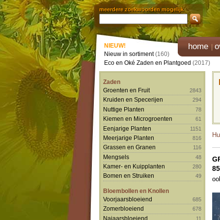
meerdere zoekwoorden mogelijk
home
o
NIEUW!
Nieuw in sortiment
(160)
Eco en Oké Zaden en Plantgoed
(2017)
Zaden
Groenten en Fruit
2843
Kruiden en Specerijen
294
Nuttige Planten
78
Kiemen en Microgroenten
61
Eenjarige Planten
1151
Hu
Meerjarige Planten
816
Grassen en Granen
116
Mengsels
48
G
Kamer- en Kuipplanten
280
85
Bomen en Struiken
49
oo
Bloembollen en Knollen
Voorjaarsbloeiend
685
Zomerbloeiend
678
Najaarsbloeiend
11