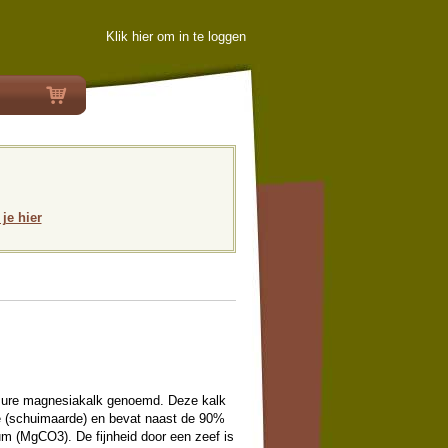
Klik hier om in te loggen
 je hier
zure magnesiakalk genoemd. Deze kalk
rie (schuimaarde) en bevat naast de 90%
 (MgCO3). De fijnheid door een zeef is