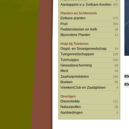
Aardappels e.a. Eetbare Knollen
465
Planten en Schimmels
Eetbare planten
470
Fruit
390
Paddenstoelen en Kefir
28
Bijzondere Planten
41
Hulp bij Tuinieren
Oogst- en Snoeigereedschap
44
Tuingereedschappen
109
Tuinhulpjes
260
Gewasbescherming
68
Mest
56
85
Zaaihulpmiddelen
190
Boeken
89
85
VreekenClub en Zaadgidsen
4
Overigen
Dierenliefde
131
Natuurpotten
38
Aanbiedingen
9