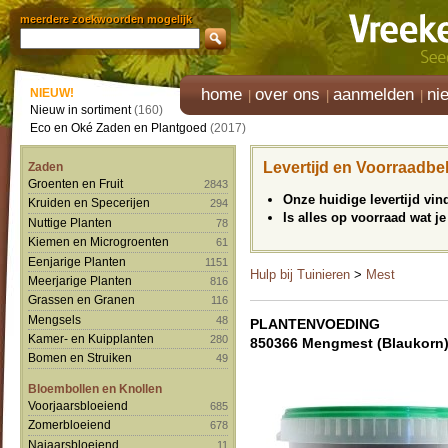
meerdere zoekwoorden mogelijk
home
over ons
aanmelden
ni
NIEUW!
Nieuw in sortiment
(160)
Eco en Oké Zaden en Plantgoed
(2017)
Levertijd en Voorraadbe
Zaden
Groenten en Fruit
2843
Onze huidige levertijd vi
Kruiden en Specerijen
294
Is alles op voorraad wat je
Nuttige Planten
78
Kiemen en Microgroenten
61
Eenjarige Planten
1151
Hulp bij Tuinieren
>
Mest
Meerjarige Planten
816
Grassen en Granen
116
Mengsels
48
PLANTENVOEDING
Kamer- en Kuipplanten
280
850366 Mengmest (Blaukorn
Bomen en Struiken
49
Bloembollen en Knollen
Voorjaarsbloeiend
685
Zomerbloeiend
678
Najaarsbloeiend
11