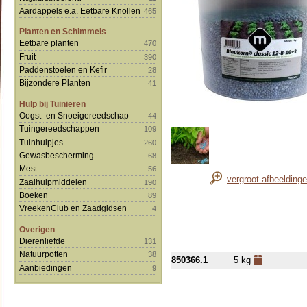
Aardappels e.a. Eetbare Knollen
465
Planten en Schimmels
Eetbare planten
470
Fruit
390
Paddenstoelen en Kefir
28
Bijzondere Planten
41
Hulp bij Tuinieren
Oogst- en Snoeigereedschap
44
Tuingereedschappen
109
Tuinhulpjes
260
Gewasbescherming
68
Mest
56
vergroot afbeelding
Zaaihulpmiddelen
190
Boeken
89
VreekenClub en Zaadgidsen
4
Overigen
Dierenliefde
131
Natuurpotten
38
850366.1
5 kg
Aanbiedingen
9