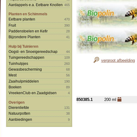
Aardappels e.a. Eetbare Knollen
465
Planten en Schimmels
Eetbare planten
470
Fruit
390
Paddenstoelen en Kefir
28
Bijzondere Planten
41
Hulp bij Tuinieren
Oogst- en Snoeigereedschap
44
Tuingereedschappen
109
vergroot afbeelding
Tuinhulpjes
260
Gewasbescherming
68
Mest
56
Zaaihulpmiddelen
190
Boeken
89
VreekenClub en Zaadgidsen
4
850385.1
200 ml
Overigen
Dierenliefde
131
Natuurpotten
38
Aanbiedingen
9