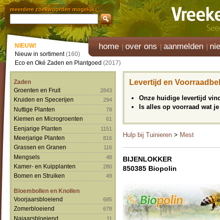
meerdere zoekwoorden mogelijk
home
over ons
aanmelden
ni
NIEUW!
Nieuw in sortiment
(160)
Eco en Oké Zaden en Plantgoed
(2017)
Levertijd en Voorraadbe
Zaden
Groenten en Fruit
2843
Onze huidige levertijd vi
Kruiden en Specerijen
294
Is alles op voorraad wat je
Nuttige Planten
78
Kiemen en Microgroenten
61
Eenjarige Planten
1151
Hulp bij Tuinieren
>
Mest
Meerjarige Planten
816
Grassen en Granen
116
Mengsels
48
BIJENLOKKER
Kamer- en Kuipplanten
280
850385 Biopolin
Bomen en Struiken
49
Bloembollen en Knollen
Voorjaarsbloeiend
685
Zomerbloeiend
678
Najaarsbloeiend
11