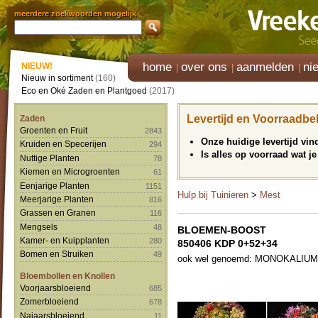
meerdere zoekwoorden mogelijk
home
over ons
aanmelden
ni
NIEUW!
Nieuw in sortiment
(160)
Eco en Oké Zaden en Plantgoed
(2017)
Levertijd en Voorraadbe
Zaden
Groenten en Fruit
2843
Onze huidige levertijd vi
Kruiden en Specerijen
294
Is alles op voorraad wat je
Nuttige Planten
78
Kiemen en Microgroenten
61
Eenjarige Planten
1151
Hulp bij Tuinieren
>
Mest
Meerjarige Planten
816
Grassen en Granen
116
Mengsels
48
BLOEMEN-BOOST
Kamer- en Kuipplanten
280
850406 KDP 0+52+34
Bomen en Struiken
49
ook wel genoemd: MONOKALIU
Bloembollen en Knollen
Voorjaarsbloeiend
685
Zomerbloeiend
678
Najaarsbloeiend
11