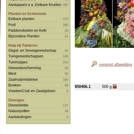
Aardappels e.a. Eetbare Knollen
465
Planten en Schimmels
Eetbare planten
470
Fruit
390
Paddenstoelen en Kefir
28
Bijzondere Planten
41
Hulp bij Tuinieren
Oogst- en Snoeigereedschap
44
Tuingereedschappen
109
Tuinhulpjes
260
vergroot afbeelding
Gewasbescherming
68
Mest
56
Zaaihulpmiddelen
190
Boeken
89
850406.1
500 g
VreekenClub en Zaadgidsen
4
Overigen
Dierenliefde
131
Natuurpotten
38
Aanbiedingen
9