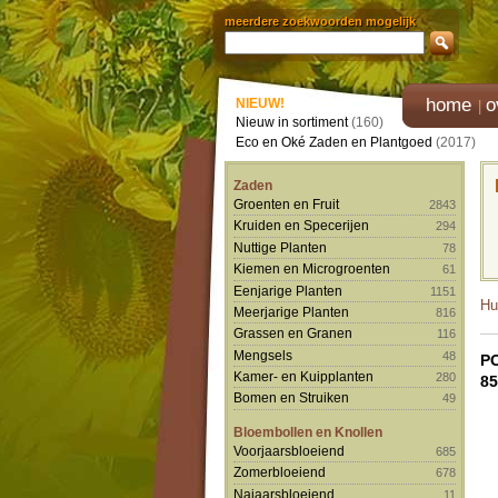
meerdere zoekwoorden mogelijk
home
o
NIEUW!
Nieuw in sortiment
(160)
Eco en Oké Zaden en Plantgoed
(2017)
Zaden
Groenten en Fruit
2843
Kruiden en Specerijen
294
Nuttige Planten
78
Kiemen en Microgroenten
61
Eenjarige Planten
1151
Hu
Meerjarige Planten
816
Grassen en Granen
116
Mengsels
48
P
Kamer- en Kuipplanten
280
85
Bomen en Struiken
49
Bloembollen en Knollen
Voorjaarsbloeiend
685
Zomerbloeiend
678
Najaarsbloeiend
11