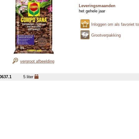
Leveringsmaanden
het gehele jaar
Inloggen om als favoriet t
Grootverpakking
vergroot afbeelding
0637.1
5 liter