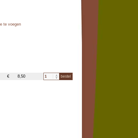
oe te voegen
€
8,50
bestel