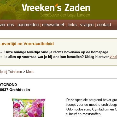
ver ons
aanmelden
nieuwsbrief
links
vragen
contact
Levertijd en Voorraadbeleid
Onze huidige levertijd vind je rechts bovenaan op de homepage
Is alles op voorraad wat je bij ons kan bestellen? Uitleg hierover
vind
lp bij Tuinieren
>
Mest
OTGROND
0637 Orchideeën
Deze speciale potgrond bevat gro
recept voor de meeste orchideege
Odontoglossum, Cymbidium en Ca
tuinturf en meststoffen.