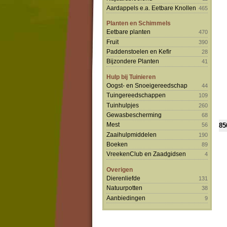
Aardappels e.a. Eetbare Knollen
465
Planten en Schimmels
Eetbare planten
470
Fruit
390
Paddenstoelen en Kefir
28
Bijzondere Planten
41
Hulp bij Tuinieren
Oogst- en Snoeigereedschap
44
Tuingereedschappen
109
Tuinhulpjes
260
Gewasbescherming
68
Mest
85
56
Zaaihulpmiddelen
190
Boeken
89
VreekenClub en Zaadgidsen
4
Overigen
Dierenliefde
131
Natuurpotten
38
Aanbiedingen
9