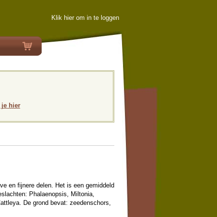
Klik hier om in te loggen
 je hier
ve en fijnere delen. Het is een gemiddeld
slachten: Phalaenopsis, Miltonia,
ttleya. De grond bevat: zeedenschors,