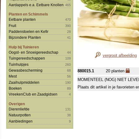
Aardappels e.a. Eetbare Knollen
465
Planten en Schimmels
Eetbare planten
470
Fruit
390
Paddenstoelen en Kefir
28
Bijzondere Planten
41
Hulp bij Tuinieren
Oogst- en Snoeigereedschap
44
vergroot afbeelding
Tuingereedschappen
109
Tuinhulpjes
260
Gewasbescherming
68
880015.1
20 planten
Mest
56
MOMENTEEL (NOG) NIET LEVE
Zaaihulpmiddelen
190
Plaats dit artikel in je favorieten
Boeken
89
VreekenClub en Zaadgidsen
4
Overigen
Dierenliefde
131
Natuurpotten
38
Aanbiedingen
9