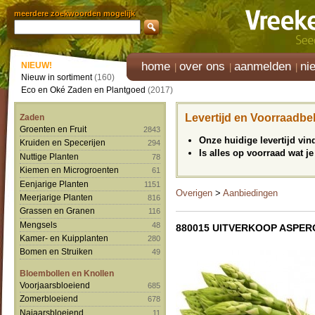
meerdere zoekwoorden mogelijk
home
over ons
aanmelden
ni
NIEUW!
Nieuw in sortiment
(160)
Eco en Oké Zaden en Plantgoed
(2017)
Levertijd en Voorraadbe
Zaden
Groenten en Fruit
2843
Onze huidige levertijd vi
Kruiden en Specerijen
294
Is alles op voorraad wat je
Nuttige Planten
78
Kiemen en Microgroenten
61
Eenjarige Planten
1151
Overigen
>
Aanbiedingen
Meerjarige Planten
816
Grassen en Granen
116
Mengsels
48
880015 UITVERKOOP ASPER
Kamer- en Kuipplanten
280
Bomen en Struiken
49
Bloembollen en Knollen
Voorjaarsbloeiend
685
Zomerbloeiend
678
Najaarsbloeiend
11