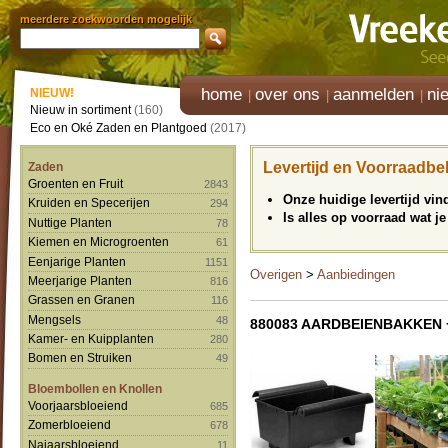
meerdere zoekwoorden mogelijk
home
over ons
aanmelden
ni
NIEUW!
Nieuw in sortiment
(160)
Eco en Oké Zaden en Plantgoed
(2017)
Levertijd en Voorraadbe
Zaden
Groenten en Fruit
2843
Onze huidige levertijd vi
Kruiden en Specerijen
294
Is alles op voorraad wat je
Nuttige Planten
78
Kiemen en Microgroenten
61
Eenjarige Planten
1151
Overigen
>
Aanbiedingen
Meerjarige Planten
816
Grassen en Granen
116
Mengsels
48
880083 AARDBEIENBAKKEN
Kamer- en Kuipplanten
280
Bomen en Struiken
49
Bloembollen en Knollen
Voorjaarsbloeiend
685
Zomerbloeiend
678
Najaarsbloeiend
11