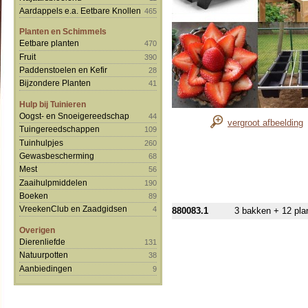
Aardappels e.a. Eetbare Knollen
465
Planten en Schimmels
Eetbare planten
470
Fruit
390
Paddenstoelen en Kefir
28
Bijzondere Planten
41
Hulp bij Tuinieren
Oogst- en Snoeigereedschap
44
vergroot afbeelding
Tuingereedschappen
109
Tuinhulpjes
260
Gewasbescherming
68
Mest
56
Zaaihulpmiddelen
190
Boeken
89
VreekenClub en Zaadgidsen
4
880083.1
3 bakken + 12 pla
Overigen
Dierenliefde
131
Natuurpotten
38
Aanbiedingen
9