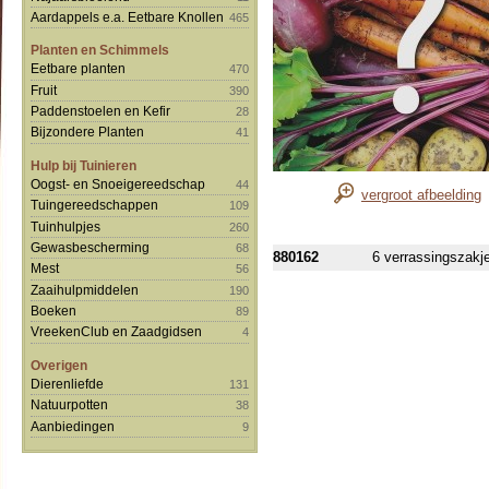
Aardappels e.a. Eetbare Knollen
465
Planten en Schimmels
Eetbare planten
470
Fruit
390
Paddenstoelen en Kefir
28
Bijzondere Planten
41
Hulp bij Tuinieren
Oogst- en Snoeigereedschap
44
vergroot afbeelding
Tuingereedschappen
109
Tuinhulpjes
260
Gewasbescherming
68
880162
6 verrassingszakj
Mest
56
Zaaihulpmiddelen
190
Boeken
89
VreekenClub en Zaadgidsen
4
Overigen
Dierenliefde
131
Natuurpotten
38
Aanbiedingen
9