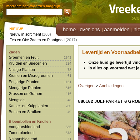
meerdere zoekwoorden mogelijk
home
over ons
aanmelden
ni
NIEUW!
Nieuw in sortiment
(160)
Eco en Oké Zaden en Plantgoed
(2017)
Levertijd en Voorraadbe
Zaden
Groenten en Fruit
2843
Onze huidige levertijd vi
Kruiden en Specerijen
294
Is alles op voorraad wat je
Nuttige Planten
78
Kiemen en Microgroenten
61
Eenjarige Planten
1151
Overigen
>
Aanbiedingen
Meerjarige Planten
816
Grassen en Granen
116
Mengsels
48
880162 JULI-PAKKET 6 GRO
Kamer- en Kuipplanten
280
Bomen en Struiken
49
Bloembollen en Knollen
Voorjaarsbloeiend
685
Zomerbloeiend
678
Najaarsbloeiend
11