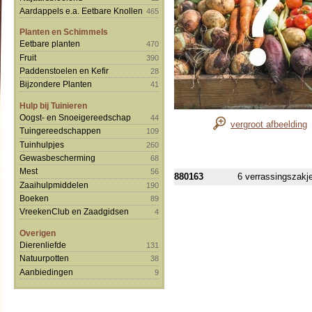
Aardappels e.a. Eetbare Knollen
465
Planten en Schimmels
Eetbare planten
470
Fruit
390
Paddenstoelen en Kefir
28
Bijzondere Planten
41
Hulp bij Tuinieren
Oogst- en Snoeigereedschap
44
vergroot afbeelding
Tuingereedschappen
109
Tuinhulpjes
260
Gewasbescherming
68
Mest
56
880163
6 verrassingszakj
Zaaihulpmiddelen
190
Boeken
89
VreekenClub en Zaadgidsen
4
Overigen
Dierenliefde
131
Natuurpotten
38
Aanbiedingen
9