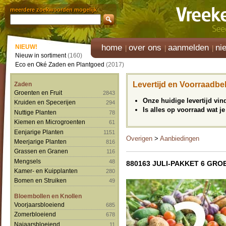
meerdere zoekwoorden mogelijk
home
over ons
aanmelden
ni
NIEUW!
Nieuw in sortiment
(160)
Eco en Oké Zaden en Plantgoed
(2017)
Levertijd en Voorraadbe
Zaden
Groenten en Fruit
2843
Onze huidige levertijd vi
Kruiden en Specerijen
294
Is alles op voorraad wat je
Nuttige Planten
78
Kiemen en Microgroenten
61
Eenjarige Planten
1151
Overigen
>
Aanbiedingen
Meerjarige Planten
816
Grassen en Granen
116
Mengsels
48
880163 JULI-PAKKET 6 GRO
Kamer- en Kuipplanten
280
Bomen en Struiken
49
Bloembollen en Knollen
Voorjaarsbloeiend
685
Zomerbloeiend
678
Najaarsbloeiend
11