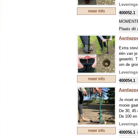
boordiepte
Leverings
meer info
400052.1
MOMENTE
Plaats dit 
Aardappe
Extra stev
één van je
gewerkt. T
om de gron
afmetingen
Leverings
planten va
meer info
400054.1
Aardappe
Je moet e
mooie gaat
De 30, 45 
De 100 en 
Ideaal voo
Leverings
meer info
400056.1
Je krijg