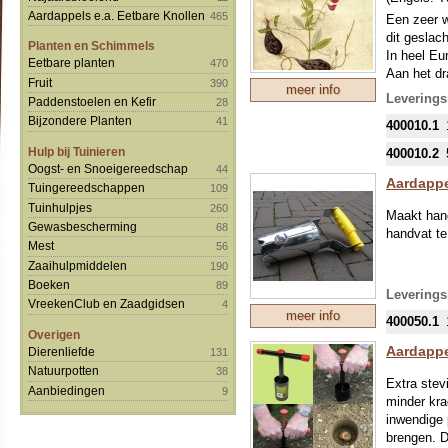
Aardappels e.a. Eetbare Knollen
465
Een zeer w
dit geslac
Planten en Schimmels
In heel Eu
Eetbare planten
470
Aan het dr
Fruit
390
meer info
eeuwen lan
Leverings
Paddenstoelen en Kefir
28
De plant w
Bijzondere Planten
41
400010.1
vergeten g
Nederland 
Hulp bij Tuinieren
400010.2
Een oud re
Oogst- en Snoeigereedschap
44
De bloemen
Aardappe
Tuingereedschappen
109
Tuinhulpjes
260
Maakt hand
Gewasbescherming
68
handvat te
Mest
56
Zaaihulpmiddelen
190
Boeken
89
Leverings
VreekenClub en Zaadgidsen
4
meer info
400050.1
Overigen
Aardappe
Dierenliefde
131
Natuurpotten
38
Extra stev
Aanbiedingen
9
minder kra
inwendige 
brengen. D