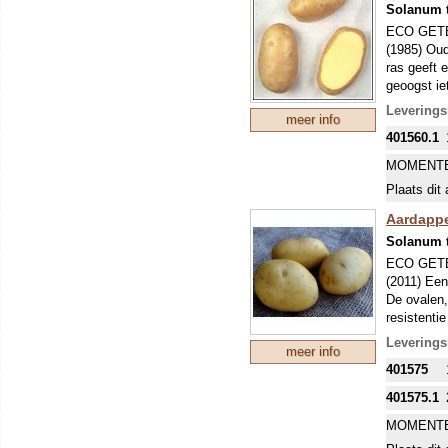
Solanum 
ECO GET
(1985) Oud
ras geeft 
geoogst ie
aardappelz
Leverings
meer info
BIOLOGI
401560.1
MIDDENV
Omdat de a
MOMENTE
principiël
Plaats dit 
Een vroeg 
eigenlijk 
Aardappel
echter vaa
Solanum 
glas). De 
ECO GET
(Phytophth
(2011) Een
bemesten. 
De ovalen,
plek, wel 
resistenti
aan te ho
biologische
Leverings
meer info
VROEG B
401575
Omdat de a
principiël
401575.1
Een vroeg 
MOMENTE
eigenlijk 
echter vaa