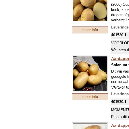
om ziekte
(2000) Oud
kook, kook
drogestofg
verbergt li
aardappelm
Leverings
meer info
Phytophtho
401520.1
eigenschap:
VROEG R
VOORLOP
Een vroeg 
We laten d
ongeveer t
echter vaa
Aardappel
glas). De 
Solanum 
(Phytophth
Dit vrij v
bemesten.
goudgele k
om ziekte
een ideaal
VROEG R
Een vroeg 
Leverings
meer info
ongeveer t
401530.1
echter vaa
glas). De 
MOMENTE
(Phytophth
Plaats dit 
bemesten.
om ziekte
Aardappel