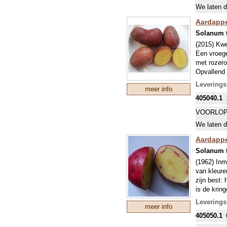
echter vaa
We laten d
glas). De 
(Phytophth
Aardappe
bemesten. 
Solanum 
70x40 cm,
(2015) Kw
Een vroege 
met rozero
Opvallend 
BIJZOND
Leverings
meer info
KUNNEN (
405040.1
SNIJDT D
VROEG R
VOORLOP
Een vroeg 
We laten d
eigenlijk 
echter vaa
Aardappe
glas). De 
Solanum 
(Phytophth
(1962) Inm
bemesten. 
van kleure
70x40 cm,
zijn best: 
is de krin
beter beho
Leverings
meer info
VROEG R
405050.1
Een vroeg 