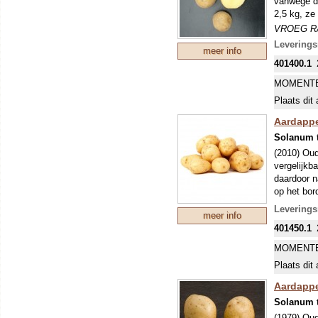
vanwege de
2,5 kg, ze
VROEG R
Een vroeg 
Leverings
meer info
ongeveer t
401400.1
echter vaa
glas). De 
MOMENTE
(Phytophth
Plaats dit 
bemesten.
om ziekte
Aardappe
Solanum 
(2010) Oud
vergelijkb
daardoor n
op het bor
VROEG R
Leverings
meer info
Een vroeg 
401450.1
ongeveer t
echter vaa
MOMENTE
glas). De 
Plaats dit 
(Phytophth
bemesten.
Aardappe
om ziekte
Solanum 
(1979) Oud