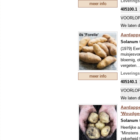
Leverings
meer info
VROEG R
405100.1
Een vroeg 
eigenlijk 
VOORLOP
echter vaa
We laten d
glas). De 
(Phytophth
Aardappel
bemesten. 
Solanum 
70x40 cm,
(1979) Een
muisjesvor
bloemig, o
vergeten..
BIJZOND
Leverings
meer info
KUNNEN (
405140.1
SNIJDT D
VROEG R
VOORLOP
Een vroeg 
We laten d
eigenlijk 
echter vaa
Aardappel
glas). De 
'Woudgee
(Phytophth
Solanum 
bemesten. 
Heerlijke 
70x40 cm,
“Minstens 
zekerheid 