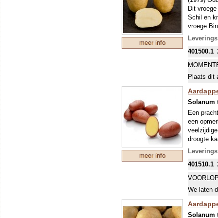
Dit vroege
Schil en k
vroege Bin
kleigrond.
Leverings
meer info
VROEG R
401500.1
Een vroeg 
ongeveer t
MOMENTE
echter vaa
Plaats dit 
glas). De 
(Phytophth
Aardappel
bemesten.
Solanum 
om ziekte
Een pracht
een opmerk
veelzijdig
droogte ka
kan (bij l
Leverings
meer info
VROEG R
401510.1
Een vroeg 
ongeveer t
VOORLOP
echter vaa
We laten d
glas). De 
(Phytophth
Aardappel
bemesten.
Solanum 