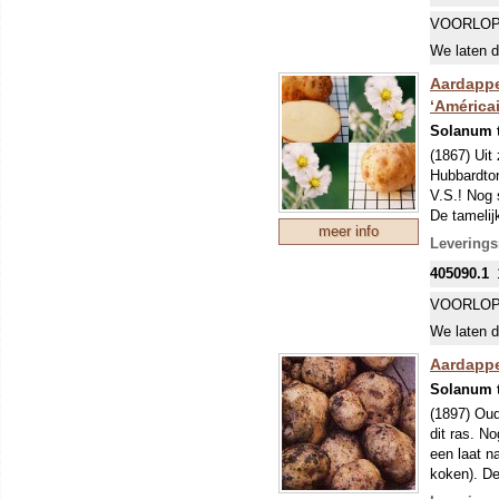
eigenlijk 
VOORLOP
echter vaa
We laten d
glas). De 
(Phytophth
Aardappel
bemesten. 
‘Américai
70x40 cm,
Solanum 
(1867) Uit
Hubbardton
V.S.! Nog 
De tamelij
meer info
VROEG R
Leverings
Een vroeg 
405090.1
eigenlijk 
echter vaa
VOORLOP
glas). De 
We laten d
(Phytophth
bemesten. 
Aardappe
70x40 cm,
Solanum 
(1897) Ou
dit ras. N
een laat n
koken). De
genoemd!