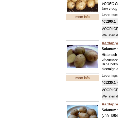
VROEG R
Een vroeg 
eigenlijk 
Leverings
meer info
echter vaa
405200.1
glas). De 
(Phytophth
VOORLOP
bemesten. 
We laten d
70x40 cm,
Aardappe
Solanum 
Historisch 
uitgeprobe
Bijna bolr
bloemige a
gewoon ee
Leverings
meer info
VROEG R
405230.1
Een vroeg 
eigenlijk 
VOORLOP
echter vaa
We laten d
glas). De 
(Phytophth
Aardappel
bemesten. 
Solanum 
70x40 cm,
(vóór 1854