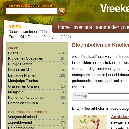
meerdere zoekwoorden mogelijk
home
over ons
aanmelden
ni
NIEUW!
Nieuw in sortiment
(160)
Eco en Oké Zaden en Plantgoed
(2017)
Bloembollen en Knollen
Zaden
Groenten en Fruit
2843
Als je (zoals wij) een verzameling e
Kruiden en Specerijen
294
in alle tijden en alle streken al ge
Nuttige Planten
78
voedzaam & gezond vaak gepaard gaa
Kiemen en Microgroenten
61
aardappels komen in januari-februari
Eenjarige Planten
1151
Meerjarige Planten
grotendeels in maart-april, enkele i
816
Grassen en Granen
116
leveren.
Mengsels
48
filter op
Kamer- en Kuipplanten
280
Bomen en Struiken
49
Er zijn 465 artikelen in deze categ
Bloembollen en Knollen
Aardaker
Voorjaarsbloeiend
685
Zomerbloeiend
678
Lathyrus 
Najaarsbloeiend
(Engels:
T
11