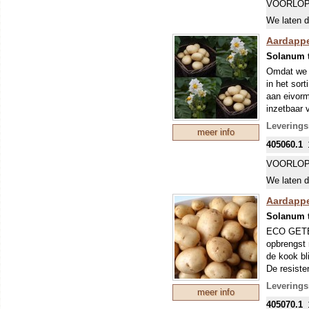
eigenlijk 
VOORLOP
echter vaa
We laten d
glas). De 
(Phytophth
Aardappe
bemesten. 
Solanum 
70x40 cm,
Omdat we 
in het sor
aan eivorm
inzetbaar 
62 dagen b
Leverings
meer info
tot een gr
405060.1
VROEG R
Een vroeg 
VOORLOP
eigenlijk 
We laten d
echter vaa
glas). De 
Aardappe
(Phytophth
Solanum 
bemesten. 
ECO GETEE
70x40 cm,
opbrengst 
de kook bl
De resiste
geschikt v
Leverings
meer info
VROEG R
405070.1
Een vroeg 