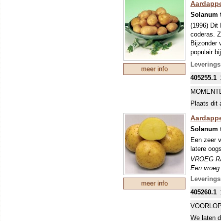
bemesten. 
bemesten. 
Aardappel
70x40 cm,
70x40 cm,
Solanum 
(1996) Dit
coderas. Z
Bijzonder 
populair b
VROEG B
Leverings
meer info
Een vroeg 
405255.1
eigenlijk 
echter vaa
MOMENTE
glas). De 
Plaats dit 
(Phytophth
bemesten. 
Aardappe
70x40 cm,
Solanum 
Een zeer v
latere oog
VROEG R
Een vroeg 
eigenlijk 
Leverings
meer info
echter vaa
405260.1
glas). De 
(Phytophth
VOORLOP
bemesten. 
We laten d