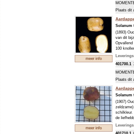
lukt door v
MOMENTE
Voorkiemen
Plaats dit 
in de zon.
(Phytophth
Aardappe
bemesten, 
Solanum 
silinal. D
(1893) Oud
ziektes te
van dit bi
Opvallend 
100 knolle
MIDDENV
Leverings
meer info
Een midden
401700.1
lukt door v
Voorkiemen
MOMENTE
in de zon.
Plaats dit 
(Phytophth
bemesten, 
Aardappe
silinal. D
Solanum 
ziektes te
(1907) Oud
zeldzame) 
schilkleur
de liefheb
opbrengst (
Leverings
meer info
MIDDENV
401710.1