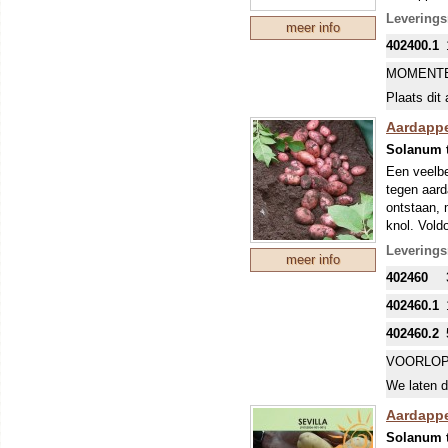
± 100 knol
Leverings
meer info
uitgeplant
402400.1
HOOFDTE
Omdat de a
MOMENTE
principiël
Plaats dit 
Een hoofdt
lukt door v
Aardappe
Voorkiemen
Solanum 
in de zon.
Een veelbe
(Phytophth
tegen aard
bemesten, 
ontstaan, 
silinal. D
knol. Vold
ziektes te
smaak echt
Leverings
meer info
veelzijdig
402460
de ziektere
HOOFDTE
402460.1
Een hoofdt
402460.2
lukt door v
Voorkiemen
VOORLOP
in de zon.
We laten d
(Phytophth
bemesten, 
Aardappel
silinal. D
Solanum 
ziektes te