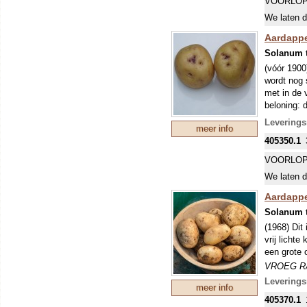
VOORLOP
eigenlijk 
We laten d
echter vaa
glas). De 
Aardappel
(Phytophth
Solanum 
bemesten. 
(vóór 1900
70x40 cm,
wordt nog 
met in de 
beloning: 
vatbaarhei
Leverings
meer info
boodschap.
405350.1
verhandeld
aan de to
VOORLOP
VROEG R
We laten d
Een vroeg 
eigenlijk 
Aardappe
echter vaa
Solanum 
glas). De 
(1968) Dit
(Phytophth
vrij licht
bemesten. 
een grote 
70x40 cm,
VROEG R
Een vroeg 
Leverings
meer info
eigenlijk 
405370.1
echter vaa