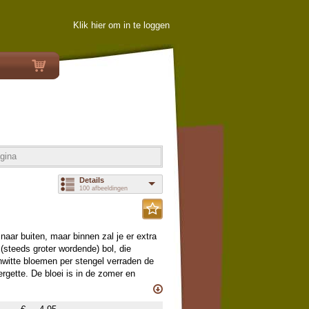
Klik hier om in te loggen
gina
Details
100 afbeeldingen
naar buiten, maar binnen zal je er extra
(steeds groter wordende) bol, die
witte bloemen per stengel verraden de
gette. De bloei is in de zomer en
jgen dus gekloonde kindertjes... geef