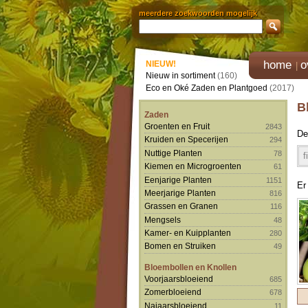
meerdere zoekwoorden mogelijk
home
o
NIEUW!
Nieuw in sortiment
(160)
Eco en Oké Zaden en Plantgoed
(2017)
B
Zaden
Groenten en Fruit
2843
De
Kruiden en Specerijen
294
Nuttige Planten
78
f
Kiemen en Microgroenten
61
Eenjarige Planten
1151
Er
Meerjarige Planten
816
Grassen en Granen
116
Mengsels
48
Kamer- en Kuipplanten
280
Bomen en Struiken
49
Bloembollen en Knollen
Voorjaarsbloeiend
685
Zomerbloeiend
678
Najaarsbloeiend
11