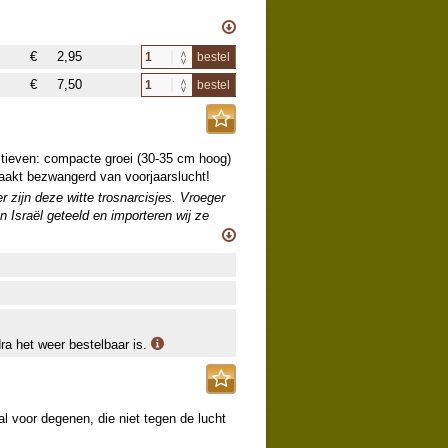
EWEL WE DEZE ZEER ZORGVULDIG
ET GARANDEREN! OPHALEN?
€
2,95
bestel
€
7,50
bestel
ctieven: compacte groei (30-35 cm hoog)
raakt bezwangerd van voorjaarslucht!
 zijn deze witte trosnarcisjes. Vroeger
 Israël geteeld en importeren wij ze
ke teeltaanwijzing).
dra het weer bestelbaar is.
aal voor degenen, die niet tegen de lucht