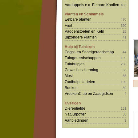
Aardappels e.a. Eetbare Knollen
465
Planten en Schimmels
Eetbare planten
470
Fruit
390
Paddenstoelen en Kefir
28
Bijzondere Planten
41
Hulp bij Tuinieren
Oogst- en Snoeigereedschap
44
Tuingereedschappen
109
Tuinhulpjes
260
Gewasbescherming
68
Mest
56
Zaaihulpmiddelen
190
Boeken
89
VreekenClub en Zaadgidsen
4
Overigen
Dierenliefde
131
Natuurpotten
38
Aanbiedingen
9