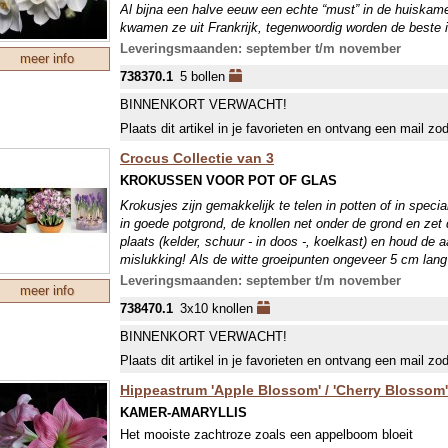
Al bijna een halve eeuw een echte “must” in de huiskamer
kwamen ze uit Frankrijk, tegenwoordig worden de beste in
dan ook daar vandaan. Gemakkelijk te telen (met duidelij
Leveringsmaanden: september t/m november
meer info
738370.1
5 bollen
BINNENKORT VERWACHT!
Plaats dit artikel in je favorieten en ontvang een mail zo
Crocus Collectie van 3
KROKUSSEN VOOR POT OF GLAS
Krokusjes zijn gemakkelijk te telen in potten of in speci
in goede potgrond, de knollen net onder de grond en zet
plaats (kelder, schuur - in doos -, koelkast) en houd de 
mislukking! Als de witte groeipunten ongeveer 5 cm lang 
dan snel bloeien. Op glaasjes: plaats het knolletje op he
Leveringsmaanden: september t/m november
meer info
water, zodat deze het knolletje net niet raakt. Houd het 
738470.1
3x10 knollen
worteltjes ontstaan, dan mag het niveau iets zakken. O
staan totdat de groeipunt 5 cm lang is, zie hierboven. W
BINNENKORT VERWACHT!
(10/+), zodat de kans van slagen optimaal is.
Plaats dit artikel in je favorieten en ontvang een mail zo
Hippeastrum 'Apple Blossom' / 'Cherry Blossom'
KAMER-AMARYLLIS
Het mooiste zachtroze zoals een appelboom bloeit