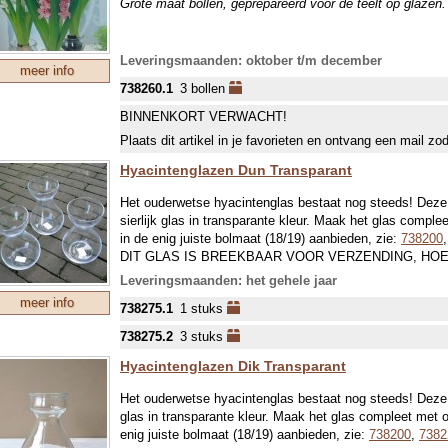
Grote maat bollen, geprepareerd voor de teelt op glazen. 
Leveringsmaanden: oktober t/m december
meer info
738260.1
3 bollen
BINNENKORT VERWACHT!
Plaats dit artikel in je favorieten en ontvang een mail zo
Hyacintenglazen Dun Transparant
Het ouderwetse hyacintenglas bestaat nog steeds! Deze
sierlijk glas in transparante kleur. Maak het glas comple
in de enig juiste bolmaat (18/19) aanbieden, zie:
738200
DIT GLAS IS BREEKBAAR VOOR VERZENDING, HO
INPAKKEN KUNNEN WE EEN HELE OVERKOMST NI
Leveringsmaanden: het gehele jaar
meer info
738275.1
1 stuks
738275.2
3 stuks
Hyacintenglazen Dik Transparant
Het ouderwetse hyacintenglas bestaat nog steeds! Deze 
glas in transparante kleur. Maak het glas compleet met o
enig juiste bolmaat (18/19) aanbieden, zie:
738200
,
7382