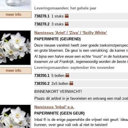
DIT GLAS IS BREEKBAAR VOOR VERZENDING, HO
Leveringsmaanden: het gehele jaar
INPAKKEN KUNNEN WE EEN HELE OVERKOMST NI
meer info
738278.1
1 stuks
738278.2
3 stuks
Narcissus 'Ariel' / 'Ziva' / 'Scilly White'
PAPERWHITE (GEUREND)
Deze nieuwe variëteit heeft zeer goede toekomstperspe
en grote bloemen. De geur is een verrukking: de kamer 
Al bijna een halve eeuw een echte “must” in de huiskamer
kwamen ze uit Frankrijk, tegenwoordig worden de beste in
dan ook daar vandaan. Gemakkelijk te telen (met duidelij
Leveringsmaanden: september t/m november
meer info
738350.1
5 bollen
738350.2
2x5 bollen
BINNENKORT VERWACHT!
Plaats dit artikel in je favorieten en ontvang een mail zo
Narcissus 'Inbal' e.a.
PAPERWHITE (GEEN GEUR)
Inbal ® is de enige paperwhite die vrijwel niet geurt: ide
kunnen, over geur valt ook al niet te twisten!