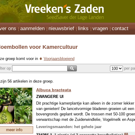
ver ons
aanmelden
nieuwsbrief
links
vragen
contact
loembollen voor Kamercultuur
ze groep komt voor in
Voorjaarsbloeiend
ilter op
per pa
 zijn 56 artikelen in deze groep.
Albuca bracteata
ZWANGERE UI
Dit prachtige kamerplantje kan alleen in de zomer lekker 
van genieten! De lancetvormige bladeren groeien uit een 
bovengronds geplant wordt. De trossen met 50-100 groen
verwantschap met de Zuiderwindlelie, Vogelmelk en Asper
gebeurt aan stevige stengels van 70-90 cm lengte.
Leveringsmaanden: het gehele jaar
meer info
Aan de basisbol groeien spontaan kleine bolletjes, de kri