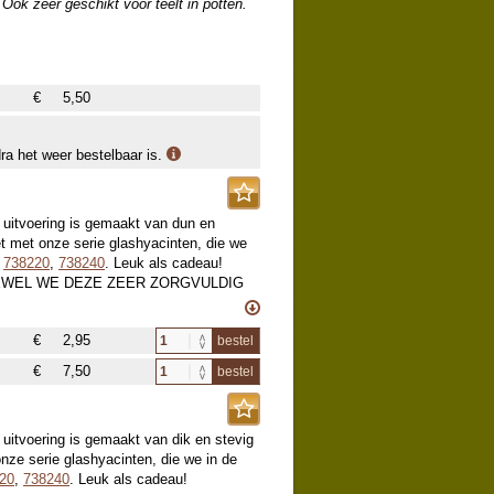
Ook zeer geschikt voor teelt in potten.
€
5,50
dra het weer bestelbaar is.
 uitvoering is gemaakt van dun en
et met onze serie glashyacinten, die we
,
738220
,
738240
. Leuk als cadeau!
EWEL WE DEZE ZEER ZORGVULDIG
ET GARANDEREN! OPHALEN?
€
2,95
bestel
€
7,50
bestel
uitvoering is gemaakt van dik en stevig
nze serie glashyacinten, die we in de
20
,
738240
. Leuk als cadeau!