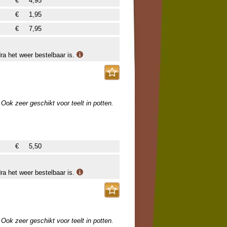
€
4,95
erdragen, wel vochtig houden, anders
de kan in de winter geforceerd worden
€
1,95
of irriterend. De Baviaan eet er graag
€
7,95
nen... probeer het maar niet! Het
dra het weer bestelbaar is.
Ook zeer geschikt voor teelt in potten.
€
5,50
dra het weer bestelbaar is.
Ook zeer geschikt voor teelt in potten.