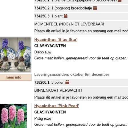
734256.1
1 plantje (of 3 opgepotte broedbolletjes)
het plantje een lichte plaats, enig zonlicht wordt goed v
gaat de bol in rust en laat het blad vallen. Die rustperio
734256.2
1 (opgepot) broedbolletje
door de plantje koeler en droger te zetten.
Het plantje is overigens niet eetbaar en zelfs licht giftig 
734256.3
1 plant
van, dus de mens kan waarschijnlijk ook op den duur wen
MOMENTEEL (NOG) NIET LEVERBAAR!
plantje groeit wild in Zuid- en Oost Afrika.
Plaats dit artikel in je favorieten en ontvang een mail zo
Hyacinthus 'Blue Star'
GLASHYACINTEN
Diepblauw
Grote maat bollen, geprepareerd voor de teelt op glazen. 
Leveringsmaanden: oktober t/m december
meer info
738200.1
3 bollen
BINNENKORT VERWACHT!
Plaats dit artikel in je favorieten en ontvang een mail zo
Hyacinthus 'Pink Pearl'
GLASHYACINTEN
Pittig roze
Grote maat bollen, geprepareerd voor de teelt op glazen. 