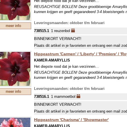
Het diepste rood dat je kan verzinnen…
REUSACHTIGE BOLLEN! Deze grootbloemige Amaryllis h
kunnen krijgen en geeft gegarandeerd 3-4 bloeistengels 
Leveringsmaanden: oktober t/m februari
meer info
738515.1
1 reuzenbol
BINNENKORT VERWACHT!
Plaats dit artikel in je favorieten en ontvang een mail zo
Hippeastrum 'Carmen' / 'Liberty' / 'Premiere' / 'Ro
KAMER-AMARYLLIS
Het diepste rood dat je kan verzinnen…
REUSACHTIGE BOLLEN! Deze grootbloemige Amaryllis h
kunnen krijgen en geeft gegarandeerd 3-4 bloeistengels 
Leveringsmaanden: oktober t/m februari
meer info
738516.1
1 mammoetbol
BINNENKORT VERWACHT!
Plaats dit artikel in je favorieten en ontvang een mail zo
Hippeastrum 'Charisma' / 'Showmaster'
KAMER-AMARYLLIS