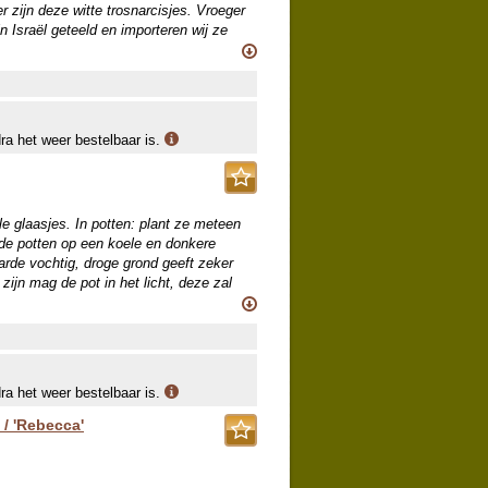
 zijn deze witte trosnarcisjes. Vroeger
 Israël geteeld en importeren wij ze
ke teeltaanwijzing).
dra het weer bestelbaar is.
ale glaasjes. In potten: plant ze meteen
 de potten op een koele en donkere
aarde vochtig, droge grond geeft zeker
zijn mag de pot in het licht, deze zal
t speciale krokusglaasje en vul met
niveau in de gaten totdat de eerste
ok de glaasjes moeten koel en donker
e leveren de grootst mogelijke knolmaat
dra het weer bestelbaar is.
 / 'Rebecca'