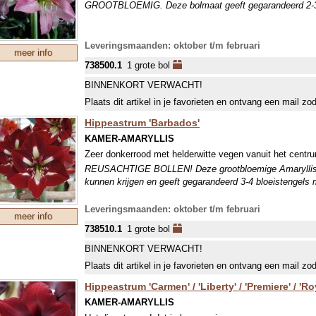
GROOTBLOEMIG. Deze bolmaat geeft gegarandeerd 2-3 
Leveringsmaanden: oktober t/m februari
meer info
738500.1
1 grote bol
BINNENKORT VERWACHT!
Plaats dit artikel in je favorieten en ontvang een mail zo
Hippeastrum 'Barbados'
KAMER-AMARYLLIS
Zeer donkerrood met helderwitte vegen vanuit het centr
REUSACHTIGE BOLLEN! Deze grootbloemige Amaryllis h
kunnen krijgen en geeft gegarandeerd 3-4 bloeistengels 
Leveringsmaanden: oktober t/m februari
meer info
738510.1
1 grote bol
BINNENKORT VERWACHT!
Plaats dit artikel in je favorieten en ontvang een mail zo
Hippeastrum 'Carmen' / 'Liberty' / 'Premiere' / 'Ro
KAMER-AMARYLLIS