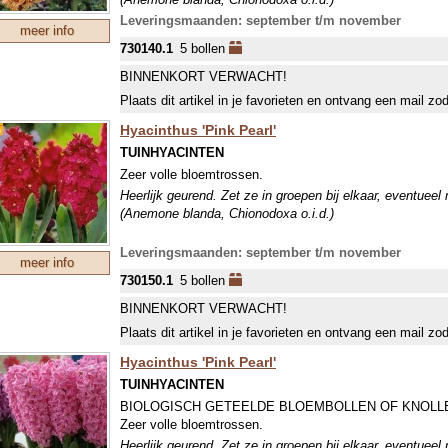
Leveringsmaanden: september t/m november
meer info
730140.1
5 bollen
BINNENKORT VERWACHT!
Plaats dit artikel in je favorieten en ontvang een mail zo
Hyacinthus 'Pink Pearl'
TUINHYACINTEN
Zeer volle bloemtrossen.
Heerlijk geurend. Zet ze in groepen bij elkaar, eventueel
(Anemone blanda, Chionodoxa o.i.d.)
Leveringsmaanden: september t/m november
meer info
730150.1
5 bollen
BINNENKORT VERWACHT!
Plaats dit artikel in je favorieten en ontvang een mail zo
Hyacinthus 'Pink Pearl'
TUINHYACINTEN
BIOLOGISCH GETEELDE BLOEMBOLLEN OF KNOLL
Zeer volle bloemtrossen.
Heerlijk geurend. Zet ze in groepen bij elkaar, eventueel