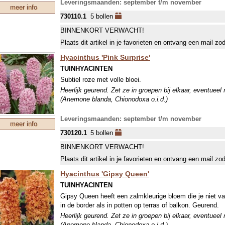
Leveringsmaanden: september t/m november
meer info
730110.1
5 bollen
BINNENKORT VERWACHT!
Plaats dit artikel in je favorieten en ontvang een mail zo
Hyacinthus 'Pink Surprise'
TUINHYACINTEN
Subtiel roze met volle bloei.
Heerlijk geurend. Zet ze in groepen bij elkaar, eventueel
(Anemone blanda, Chionodoxa o.i.d.)
Leveringsmaanden: september t/m november
meer info
730120.1
5 bollen
BINNENKORT VERWACHT!
Plaats dit artikel in je favorieten en ontvang een mail zo
Hyacinthus 'Gipsy Queen'
TUINHYACINTEN
Gipsy Queen heeft een zalmkleurige bloem die je niet vaa
in de border als in potten op terras of balkon. Geurend.
Heerlijk geurend. Zet ze in groepen bij elkaar, eventueel
(Anemone blanda, Chionodoxa o.i.d.)