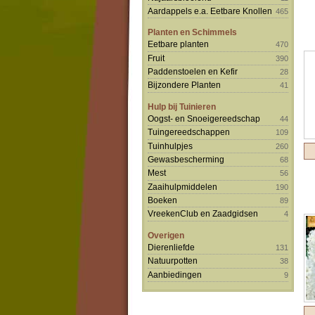
Aardappels e.a. Eetbare Knollen
465
Planten en Schimmels
Eetbare planten
470
Fruit
390
Paddenstoelen en Kefir
28
Bijzondere Planten
41
Hulp bij Tuinieren
Oogst- en Snoeigereedschap
44
Tuingereedschappen
109
Tuinhulpjes
260
Gewasbescherming
68
Mest
56
Zaaihulpmiddelen
190
Boeken
89
VreekenClub en Zaadgidsen
4
Overigen
Dierenliefde
131
Natuurpotten
38
Aanbiedingen
9