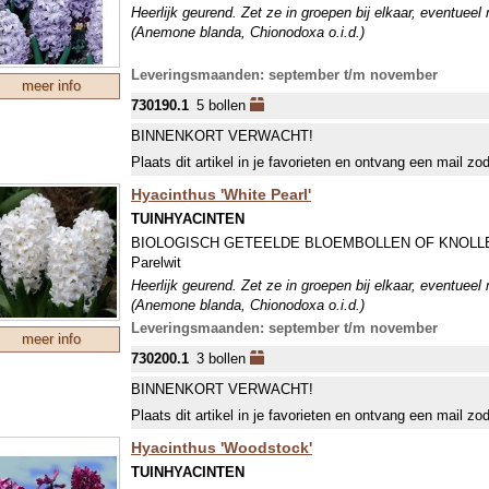
Heerlijk geurend. Zet ze in groepen bij elkaar, eventueel
(Anemone blanda, Chionodoxa o.i.d.)
Leveringsmaanden: september t/m november
meer info
730190.1
5 bollen
BINNENKORT VERWACHT!
Plaats dit artikel in je favorieten en ontvang een mail zo
Hyacinthus 'White Pearl'
TUINHYACINTEN
BIOLOGISCH GETEELDE BLOEMBOLLEN OF KNOLL
Parelwit
Heerlijk geurend. Zet ze in groepen bij elkaar, eventueel
(Anemone blanda, Chionodoxa o.i.d.)
Leveringsmaanden: september t/m november
meer info
730200.1
3 bollen
BINNENKORT VERWACHT!
Plaats dit artikel in je favorieten en ontvang een mail zo
Hyacinthus 'Woodstock'
TUINHYACINTEN