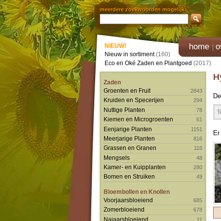
meerdere zoekwoorden mogelijk
home
o
NIEUW!
Nieuw in sortiment
(160)
Eco en Oké Zaden en Plantgoed
(2017)
H
Zaden
Groenten en Fruit
2843
De
Kruiden en Specerijen
294
Nuttige Planten
78
f
Kiemen en Microgroenten
61
Eenjarige Planten
1151
Er
Meerjarige Planten
816
Grassen en Granen
116
Mengsels
48
Kamer- en Kuipplanten
280
Bomen en Struiken
49
Bloembollen en Knollen
Voorjaarsbloeiend
685
Zomerbloeiend
678
Najaarsbloeiend
11