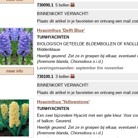
730090.1
5 bollen
BINNENKORT VERWACHT!
Plaats dit artikel in je favorieten en ontvang een mail zo
Hyacinthus 'Delft Blue'
TUINHYACINTEN
BIOLOGISCH GETEELDE BLOEMBOLLEN OF KNOLL
Middenblauw
Heerlijk geurend. Zet ze in groepen bij elkaar, eventueel
(Anemone blanda, Chionodoxa o.i.d.)
Leveringsmaanden: september t/m november
meer info
730100.1
3 bollen
BINNENKORT VERWACHT!
Plaats dit artikel in je favorieten en ontvang een mail zo
Hyacinthus 'Yellowstone'
TUINHYACINTEN
Een zeer bijzondere Hyacint met een gele kleur. Voor zowe
of balkon. Geurend.
Heerlijk geurend. Zet ze in groepen bij elkaar, eventueel
(Anemone blanda, Chionodoxa o.i.d.)