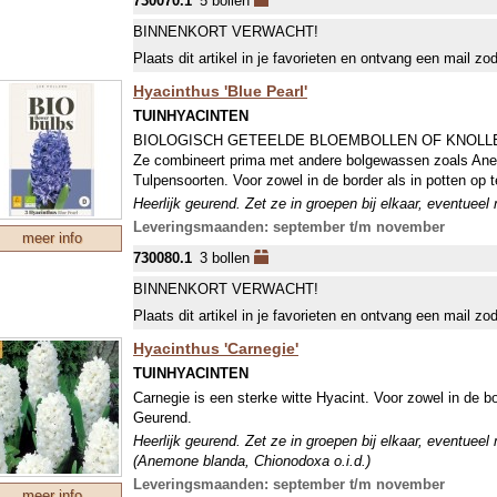
730070.1
5 bollen
BINNENKORT VERWACHT!
Plaats dit artikel in je favorieten en ontvang een mail zo
Hyacinthus 'Blue Pearl'
TUINHYACINTEN
BIOLOGISCH GETEELDE BLOEMBOLLEN OF KNOLLEN. Bl
Ze combineert prima met andere bolgewassen zoals An
Tulpensoorten. Voor zowel in de border als in potten op 
Heerlijk geurend. Zet ze in groepen bij elkaar, eventueel
(Anemone blanda, Chionodoxa o.i.d.)
Leveringsmaanden: september t/m november
meer info
730080.1
3 bollen
BINNENKORT VERWACHT!
Plaats dit artikel in je favorieten en ontvang een mail zo
Hyacinthus 'Carnegie'
TUINHYACINTEN
Carnegie is een sterke witte Hyacint. Voor zowel in de bo
Geurend.
Heerlijk geurend. Zet ze in groepen bij elkaar, eventueel
(Anemone blanda, Chionodoxa o.i.d.)
Leveringsmaanden: september t/m november
meer info