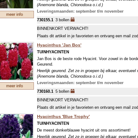
(Anemone blanda, Chionodoxa o.i.d.)
Leveringsmaanden: september t/m november
meer info
730155.1
3 bollen
BINNENKORT VERWACHT!
Plaats dit artikel in je favorieten en ontvang een mail zo
Hyacinthus 'Jan Bos'
TUINHYACINTEN
Jan Bos is de beste rode Hyacint. Voor zowel in de border
Geurend.
Heerlijk geurend. Zet ze in groepen bij elkaar, eventueel
(Anemone blanda, Chionodoxa o.i.d.)
Leveringsmaanden: september t/m november
meer info
730160.1
5 bollen
BINNENKORT VERWACHT!
Plaats dit artikel in je favorieten en ontvang een mail zo
Hyacinthus 'Blue Trophy'
TUINHYACINTEN
De meest donkerblauwe hyacint uit ons assortiment!
Heerlijk geurend. Zet ze in groepen bij elkaar, eventueel