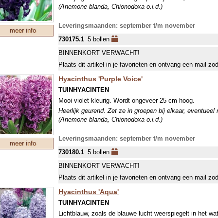
(Anemone blanda, Chionodoxa o.i.d.)
Leveringsmaanden: september t/m november
meer info
730175.1
5 bollen
BINNENKORT VERWACHT!
Plaats dit artikel in je favorieten en ontvang een mail zo
Hyacinthus 'Purple Voice'
TUINHYACINTEN
Mooi violet kleurig. Wordt ongeveer 25 cm hoog.
Heerlijk geurend. Zet ze in groepen bij elkaar, eventueel
(Anemone blanda, Chionodoxa o.i.d.)
Leveringsmaanden: september t/m november
meer info
730180.1
5 bollen
BINNENKORT VERWACHT!
Plaats dit artikel in je favorieten en ontvang een mail zo
Hyacinthus 'Aqua'
TUINHYACINTEN
Lichtblauw, zoals de blauwe lucht weerspiegelt in het wat