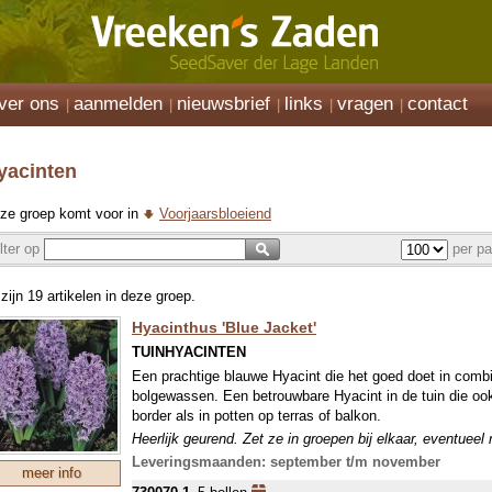
ver ons
aanmelden
nieuwsbrief
links
vragen
contact
yacinten
ze groep komt voor in
Voorjaarsbloeiend
ilter op
per pa
 zijn 19 artikelen in deze groep.
Hyacinthus 'Blue Jacket'
TUINHYACINTEN
Een prachtige blauwe Hyacint die het goed doet in combi
bolgewassen. Een betrouwbare Hyacint in de tuin die ook 
border als in potten op terras of balkon.
Heerlijk geurend. Zet ze in groepen bij elkaar, eventueel
(Anemone blanda, Chionodoxa o.i.d.)
Leveringsmaanden: september t/m november
meer info