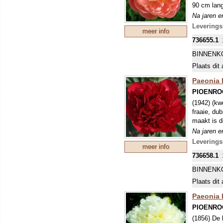
90 cm lang
We leveren
Na jaren e
dus groot!
mooiste en
vorm. Kleu
Levering
meer info
we moeten 
736655.1
Ze groeien
wortelsto
Op klei is
BINNENK
Op zand bl
Plaats dit 
Op veengro
verplant o
Paeonia l
PIOENRO
Zet pioenr
(1942) (kw
enkele cm
fraaie, dub
We leveren
maakt is d
dus groot!
Na jaren e
vorm. Kleu
mooiste en
we moeten 
Levering
meer info
wortelsto
736658.1
Ze groeien
Op klei is
BINNENK
Op zand bl
Plaats dit 
Op veengro
verplant o
Paeonia 
PIOENRO
Zet pioenr
(1856) De 
enkele cm