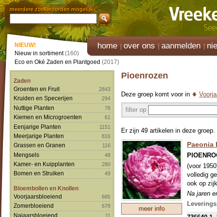
meerdere zoekwoorden mogelijk
home
over ons
aanmelden
ni
NIEUW!
Nieuw in sortiment
(160)
Eco en Oké Zaden en Plantgoed
(2017)
Pioenrozen
Zaden
Groenten en Fruit
2843
Deze groep komt voor in
Voorja
Kruiden en Specerijen
294
Nuttige Planten
78
filter op
Kiemen en Microgroenten
61
Eenjarige Planten
1151
Er zijn 49 artikelen in deze groep.
Meerjarige Planten
816
Paeonia l
Grassen en Granen
116
PIOENRO
Mengsels
48
Kamer- en Kuipplanten
280
(voor 1950
Bomen en Struiken
49
volledig g
ook op zij
Bloembollen en Knollen
Na jaren e
Voorjaarsbloeiend
685
mooiste en
Levering
Zomerbloeiend
678
meer info
Najaarsbloeiend
11