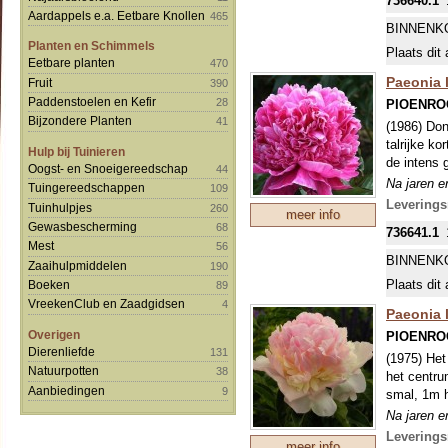
736640.1
Ze groeien
Aardappels e.a. Eetbare Knollen
465
Op klei is
BINNENK
Op zand bl
Planten en Schimmels
Plaats dit 
Op veengro
Eetbare planten
470
verplant o
Paeonia l
Fruit
390
Paddenstoelen en Kefir
28
PIOENRO
Zet pioenr
Bijzondere Planten
41
(1986) Don
enkele cm
talrijke k
We leveren
Hulp bij Tuinieren
de intens 
dus groot!
Oogst- en Snoeigereedschap
44
Na jaren e
vorm. Kleu
Tuingereedschappen
109
mooiste en
we moeten 
Levering
Tuinhulpjes
260
meer info
wortelsto
Gewasbescherming
68
736641.1
Ze groeien
Mest
56
Op klei is
BINNENK
Zaaihulpmiddelen
190
Op zand bl
Plaats dit 
Boeken
89
Op veengro
VreekenClub en Zaadgidsen
4
verplant o
Paeonia l
Overigen
PIOENRO
Zet pioenr
Dierenliefde
131
(1975) Het
enkele cm
Natuurpotten
38
het centru
We leveren
Aanbiedingen
9
smal, 1m h
dus groot!
Na jaren e
vorm. Kleu
mooiste en
we moeten 
Levering
meer info