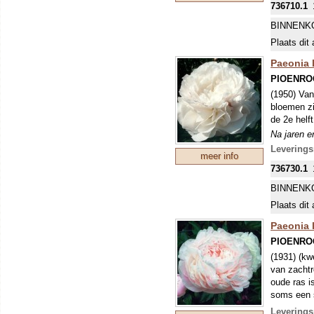
736710.1
Ze groeien
BINNENK
Op klei is
Plaats dit 
Op zand bl
Op veengro
Paeonia l
verplant o
PIOENRO
(1950) Van
Zet pioenr
bloemen zi
enkele cm
de 2e helf
We leveren
Na jaren e
dus groot!
mooiste en
vorm. Kleu
Levering
meer info
we moeten 
736730.1
Ze groeien
wortelsto
Op klei is
BINNENK
Op zand bl
Plaats dit 
Op veengro
verplant o
Paeonia l
PIOENRO
Zet pioenr
(1931) (kw
enkele cm
van zachtro
We leveren
oude ras i
dus groot!
soms een s
vorm. Kleu
pioenroze
we moeten 
Levering