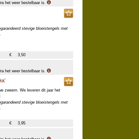
dra het weer bestelbaar is.
egarandeerd stevige bloeistengels met
.
€
3,50
dra het weer bestelbaar is.
ka'
uwe zweem. We leveren dit jaar het
.
egarandeerd stevige bloeistengels met
.
€
3,95