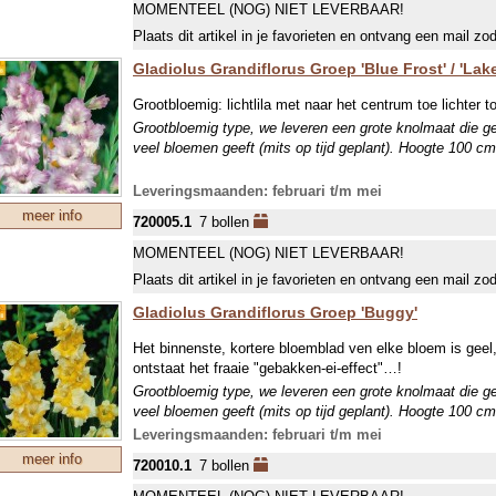
MOMENTEEL (NOG) NIET LEVERBAAR!
Plaats dit artikel in je favorieten en ontvang een mail zo
Gladiolus Grandiflorus Groep 'Blue Frost' / 'Lak
Grootbloemig: lichtlila met naar het centrum toe lichter tot
Grootbloemig type, we leveren een grote knolmaat die g
veel bloemen geeft (mits op tijd geplant). Hoogte 100 cm
Leveringsmaanden: februari t/m mei
meer info
720005.1
7 bollen
MOMENTEEL (NOG) NIET LEVERBAAR!
Plaats dit artikel in je favorieten en ontvang een mail zo
Gladiolus Grandiflorus Groep 'Buggy'
Het binnenste, kortere bloemblad ven elke bloem is geel,
ontstaat het fraaie "gebakken-ei-effect"…!
Grootbloemig type, we leveren een grote knolmaat die g
veel bloemen geeft (mits op tijd geplant). Hoogte 100 cm
Leveringsmaanden: februari t/m mei
meer info
720010.1
7 bollen