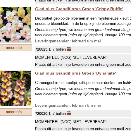
Plaats dit artikel in je favorieten en ontvang een mail zo
Gladiolus Grandiflorus Groep 'Crispy Ruffle'
Decoratief geplooide bloemen in een mysterieuze kleur: 
onderste bloemblad. In de knop zijn de bloemen zachtge
Grootbloemig type, we leveren een grote knolmaat die g
veel bloemen geeft (mits op tijd geplant). Hoogte 100 cm
Leveringsmaanden: februari t/m mei
meer info
720025.1
7 bollen
MOMENTEEL (NOG) NIET LEVERBAAR!
Plaats dit artikel in je favorieten en ontvang een mail zo
Gladiolus Grandiflorus Groep 'Dynamite'
Citroengeel in het keeltje, uitlopend naar donker- en lichtv
Grootbloemig type, we leveren een grote knolmaat die g
veel bloemen geeft (mits op tijd geplant). Hoogte 100 cm
Leveringsmaanden: februari t/m mei
meer info
720030.1
7 bollen
MOMENTEEL (NOG) NIET LEVERBAAR!
Plaats dit artikel in je favorieten en ontvang een mail zo