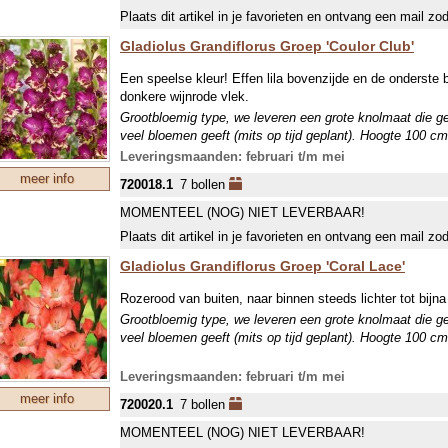
Plaats dit artikel in je favorieten en ontvang een mail zo
Gladiolus Grandiflorus Groep 'Coulor Club'
Een speelse kleur! Effen lila bovenzijde en de onderste
donkere wijnrode vlek.
Grootbloemig type, we leveren een grote knolmaat die g
veel bloemen geeft (mits op tijd geplant). Hoogte 100 cm
Leveringsmaanden: februari t/m mei
meer info
720018.1
7 bollen
MOMENTEEL (NOG) NIET LEVERBAAR!
Plaats dit artikel in je favorieten en ontvang een mail zo
Gladiolus Grandiflorus Groep 'Coral Lace'
Rozerood van buiten, naar binnen steeds lichter tot bijna 
Grootbloemig type, we leveren een grote knolmaat die g
veel bloemen geeft (mits op tijd geplant). Hoogte 100 cm
Leveringsmaanden: februari t/m mei
meer info
720020.1
7 bollen
MOMENTEEL (NOG) NIET LEVERBAAR!