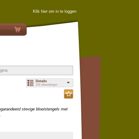
Klik hier om in te loggen
gina
Details
100 afbeeldingen
egarandeerd stevige bloeistengels met
.