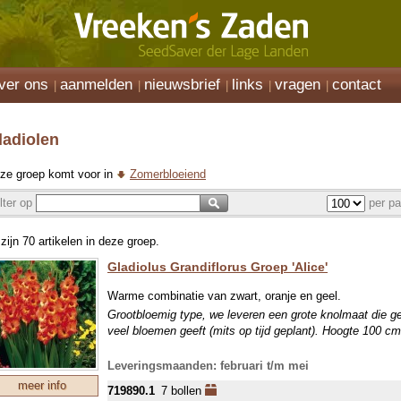
ver ons
aanmelden
nieuwsbrief
links
vragen
contact
ladiolen
ze groep komt voor in
Zomerbloeiend
ilter op
per pa
 zijn 70 artikelen in deze groep.
Gladiolus Grandiflorus Groep 'Alice'
Warme combinatie van zwart, oranje en geel.
Grootbloemig type, we leveren een grote knolmaat die g
veel bloemen geeft (mits op tijd geplant). Hoogte 100 cm
Leveringsmaanden: februari t/m mei
meer info
719890.1
7 bollen