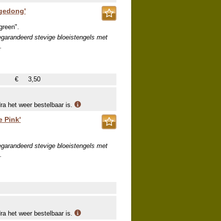
ngedong'
green".
egarandeerd stevige bloeistengels met
.
€
3,50
dra het weer bestelbaar is.
e Pink'
egarandeerd stevige bloeistengels met
.
dra het weer bestelbaar is.