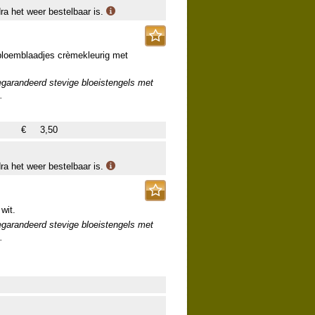
dra het weer bestelbaar is.
 bloemblaadjes crèmekleurig met
egarandeerd stevige bloeistengels met
.
€
3,50
dra het weer bestelbaar is.
wit.
egarandeerd stevige bloeistengels met
.