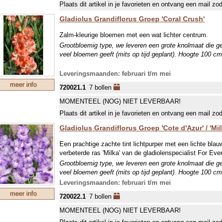
Plaats dit artikel in je favorieten en ontvang een mail zo
Gladiolus Grandiflorus Groep 'Coral Crush'
Zalm-kleurige bloemen met een wat lichter centrum.
Grootbloemig type, we leveren een grote knolmaat die g
veel bloemen geeft (mits op tijd geplant). Hoogte 100 cm
Leveringsmaanden: februari t/m mei
meer info
720021.1
7 bollen
MOMENTEEL (NOG) NIET LEVERBAAR!
Plaats dit artikel in je favorieten en ontvang een mail zo
Gladiolus Grandiflorus Groep 'Cote d'Azur' / 'Mil
Een prachtige zachte tint lichtpurper met een lichte bla
verbeterde ras 'Milka' van de gladiolenspecialist For Ever
Grootbloemig type, we leveren een grote knolmaat die g
veel bloemen geeft (mits op tijd geplant). Hoogte 100 cm
Leveringsmaanden: februari t/m mei
meer info
720022.1
7 bollen
MOMENTEEL (NOG) NIET LEVERBAAR!