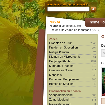
meerdere zoekwoorden mogelijk
home
o
NIEUW!
Nieuw in sortiment
(160)
Eco en Oké Zaden en Plantgoed
(2017)
G
Zaden
Groenten en Fruit
2843
De
Kruiden en Specerijen
294
Nuttige Planten
78
f
Kiemen en Microgroenten
61
Eenjarige Planten
1151
Er
Meerjarige Planten
816
Grassen en Granen
116
Mengsels
48
Kamer- en Kuipplanten
280
Bomen en Struiken
49
Bloembollen en Knollen
Voorjaarsbloeiend
685
Zomerbloeiend
678
Najaarsbloeiend
11