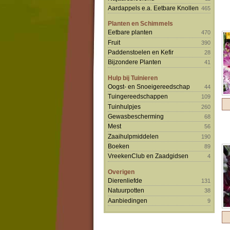
Aardappels e.a. Eetbare Knollen
465
Planten en Schimmels
Eetbare planten
470
Fruit
390
Paddenstoelen en Kefir
28
Bijzondere Planten
41
Hulp bij Tuinieren
Oogst- en Snoeigereedschap
44
Tuingereedschappen
109
Tuinhulpjes
260
Gewasbescherming
68
Mest
56
Zaaihulpmiddelen
190
Boeken
89
VreekenClub en Zaadgidsen
4
Overigen
Dierenliefde
131
Natuurpotten
38
Aanbiedingen
9