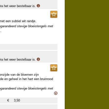
dra het weer bestelbaar is.
et een subtiel wit randje.
egarandeerd stevige bloeistengels met
.
dra het weer bestelbaar is.
itenzijde van de bloemen zijn
jde en geheel in het hart een bruinrood
egarandeerd stevige bloeistengels met
.
€
3,50