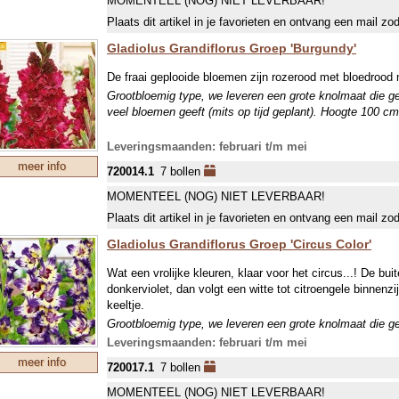
MOMENTEEL (NOG) NIET LEVERBAAR!
Plaats dit artikel in je favorieten en ontvang een mail zo
Gladiolus Grandiflorus Groep 'Burgundy'
De fraai geplooide bloemen zijn rozerood met bloedrood m
Grootbloemig type, we leveren een grote knolmaat die g
veel bloemen geeft (mits op tijd geplant). Hoogte 100 cm
Leveringsmaanden: februari t/m mei
meer info
720014.1
7 bollen
MOMENTEEL (NOG) NIET LEVERBAAR!
Plaats dit artikel in je favorieten en ontvang een mail zo
Gladiolus Grandiflorus Groep 'Circus Color'
Wat een vrolijke kleuren, klaar voor het circus...! De bu
donkerviolet, dan volgt een witte tot citroengele binnenzi
keeltje.
Grootbloemig type, we leveren een grote knolmaat die g
veel bloemen geeft (mits op tijd geplant). Hoogte 100 cm
Leveringsmaanden: februari t/m mei
meer info
720017.1
7 bollen
MOMENTEEL (NOG) NIET LEVERBAAR!