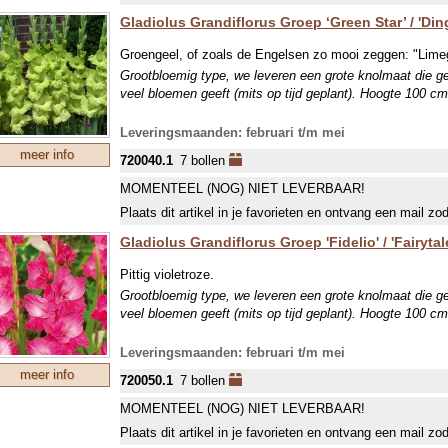
Gladiolus Grandiflorus Groep ‘Green Star’ / 'Di
Groengeel, of zoals de Engelsen zo mooi zeggen: "Lime
Grootbloemig type, we leveren een grote knolmaat die g
veel bloemen geeft (mits op tijd geplant). Hoogte 100 cm
Leveringsmaanden: februari t/m mei
meer info
720040.1
7 bollen
MOMENTEEL (NOG) NIET LEVERBAAR!
Plaats dit artikel in je favorieten en ontvang een mail zo
Gladiolus Grandiflorus Groep 'Fidelio' / 'Fairytal
Pittig violetroze.
Grootbloemig type, we leveren een grote knolmaat die g
veel bloemen geeft (mits op tijd geplant). Hoogte 100 cm
Leveringsmaanden: februari t/m mei
meer info
720050.1
7 bollen
MOMENTEEL (NOG) NIET LEVERBAAR!
Plaats dit artikel in je favorieten en ontvang een mail zo