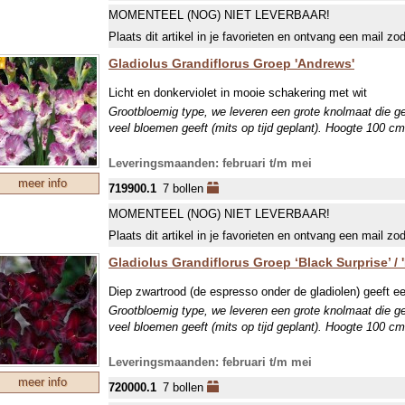
MOMENTEEL (NOG) NIET LEVERBAAR!
Plaats dit artikel in je favorieten en ontvang een mail zo
Gladiolus Grandiflorus Groep 'Andrews'
Licht en donkerviolet in mooie schakering met wit
Grootbloemig type, we leveren een grote knolmaat die g
veel bloemen geeft (mits op tijd geplant). Hoogte 100 cm
Leveringsmaanden: februari t/m mei
meer info
719900.1
7 bollen
MOMENTEEL (NOG) NIET LEVERBAAR!
Plaats dit artikel in je favorieten en ontvang een mail zo
Gladiolus Grandiflorus Groep ‘Black Surprise’ / 
Diep zwartrood (de espresso onder de gladiolen) geeft een
Grootbloemig type, we leveren een grote knolmaat die g
veel bloemen geeft (mits op tijd geplant). Hoogte 100 cm
Leveringsmaanden: februari t/m mei
meer info
720000.1
7 bollen