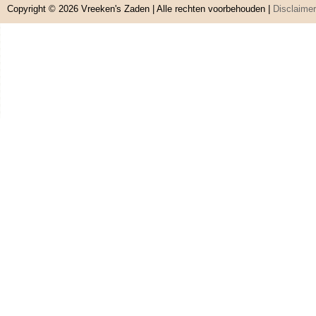
Copyright © 2026
Vreeken's Zaden
| Alle rechten voorbehouden |
Disclaimer