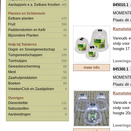
845010.1
Aardappels e.a. Eetbare Knollen
465
MOMENTE
Planten en Schimmels
Eetbare planten
470
Plaats dit 
Fruit
390
Kunststo
Paddenstoelen en Kefir
28
Bijzondere Planten
41
Vanouds ee
stolp voor
Hulp bij Tuinieren
hoogte 1
Oogst- en Snoeigereedschap
44
Tuingereedschappen
109
Tuinhulpjes
Leverings
260
Gewasbescherming
68
meer info
845300.1
Mest
56
MOMENTE
Zaaihulpmiddelen
190
Boeken
89
Plaats dit 
VreekenClub en Zaadgidsen
4
Kunststo
Overigen
Vanouds ee
Dierenliefde
131
stolp voor
Natuurpotten
38
hoogte 2
Aanbiedingen
9
Leverings