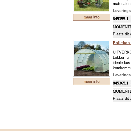
materialen
zich een r
Leverings
extra stev
meer info
845355.1
(zomer)sto
is gemakke
MOMENTE
Afmeting ±
Plaats dit 
deze hoogt
Foliekas 
UITVERK
Lekker rui
ideale kas
komkommer
planten op
Leverings
een paar e
meer info
845365.1
ethyleen) 
MOMENTE
Plaats dit 