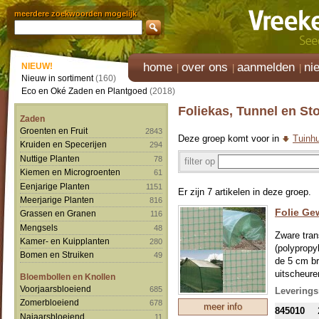
meerdere zoekwoorden mogelijk
home
over ons
aanmelden
ni
NIEUW!
Nieuw in sortiment
(160)
Eco en Oké Zaden en Plantgoed
(2018)
Foliekas, Tunnel en St
Zaden
Groenten en Fruit
2843
Deze groep komt voor in
Tuinhu
Kruiden en Specerijen
294
Nuttige Planten
78
filter op
Kiemen en Microgroenten
61
Eenjarige Planten
1151
Er zijn 7 artikelen in deze groep.
Meerjarige Planten
816
Folie Ge
Grassen en Granen
116
Mengsels
48
Zware tran
Kamer- en Kuipplanten
280
(polypropy
Bomen en Struiken
49
de 5 cm br
uitscheure
Bloembollen en Knollen
weefsel 10
Voorjaarsbloeiend
685
Leverings
Zomerbloeiend
678
meer info
845010
Najaarsbloeiend
11