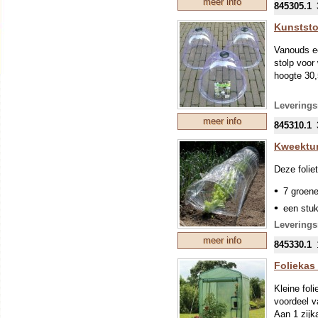
meer info
845305.1
Kunststo
Vanouds ee
stolp voor
hoogte 3
Leverings
meer info
845310.1
Kweektun
Deze folie
7 groene
een stuk
Leverings
2 u-vorm
Hier maa
meer info
845330.1
tuin, af
postelei
Foliekas
aan te 
Kleine fol
voordeel v
Aan 1 zij