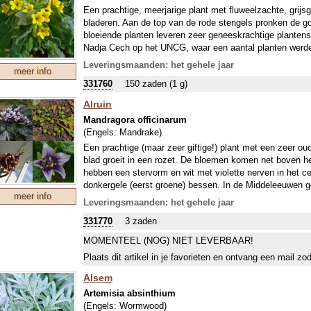
Een prachtige, meerjarige plant met fluweelzachte, grijs
bladeren. Aan de top van de rode stengels pronken de g
bloeiende planten leveren zeer geneeskrachtige plantens
Nadja Cech op het UNCG, waar een aantal planten werde
werking, is een van de sterkste reacties verkregen uit 
Leveringsmaanden: het gehele jaar
meer info
eetkwaliteit van bladeren en bloemen ook testen, doe j
331760
150 zaden (1 g)
De plant bevat in elk geval Pyrrolizidine Alkaloïden om 
Teveel van deze stoffen binnenkrijgen is schadelijk, hee
Alruin
deze stoffen. Gevarieerde voeding en geen thee maken v
Mandragora officinarum
schadelijke gevolgen te voorkomen. We weten nog niet v
(Engels:
Mandrake
)
vermoeden is, dat kleine hoeveelheden gunstig kan zijn
Een belangrijke aanvullende eigenschap is de goede ve
Een prachtige (maar zeer giftige!) plant met een zeer ou
kleuren. Verwacht een mooi scala aan beige tinten.
blad groeit in een rozet. De bloemen komen net boven he
hebben een stervorm en wit met violette nerven in het c
donkergele (eerst groene) bessen. In de Middeleeuwen g
meer info
bijzondere eigenschappen hadden. Ze zijn onregelmatig g
Leveringsmaanden: het gehele jaar
een mannetje in; het zgn. 'Alruinmannetje'. In die tijd w
331770
3 zaden
een gelijkenis verbond de plant met het afgebeelde deel 
dus het gehele lichaam. Vanwege langdurige hallucinaties
MOMENTEEL (NOG) NIET LEVERBAAR!
in magie en hekserij gebruikt.
Plaats dit artikel in je favorieten en ontvang een mail zo
Alsem
Artemisia absinthium
(Engels:
Wormwood
)