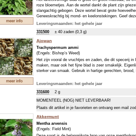
roze bloemetjes. Aan de wortel dankt de plant zijn griezel
slangachtig gebogen. Deze wortel bevat grote hoeveelhed
Geneeskrachtig bij mond- en keelonstekingen. Geef deze 
meer info
Leveringsmaanden: het gehele jaar
331500
± 40 zaden (0,3 g)
Ajowan
Trachyspermum ammi
(Engels:
Bishop’s Weed
)
Het zijn vooral de vruchtjes en zaden, die dit specerij i
maken, maar ook het fijne blad is zeer smakelijk. Eigenl
sterker van smaak. Gebruik in hartige gerechten, brood
meer info
Leveringsmaanden: het gehele jaar
331600
2 g
MOMENTEEL (NOG) NIET LEVERBAAR!
Plaats dit artikel in je favorieten en ontvang een mail zo
Akkermunt
Mentha arvensis
(Engels:
Field Mint
)
Deze soort is de belangrijkste bron van onze mentholsnoe