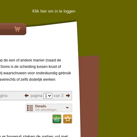
Klik hier om in te loggen
e op de een of andere manier (naast de
 Soms is de scheiding tussen kruid of
: wij waarschuwen voor ondeskundig gebruik
erechts of zelfs dodelijk werken.
gina
pagina
van 3
Details
100 afbeeldingen
 er bovenuit steken de aartjes vol met