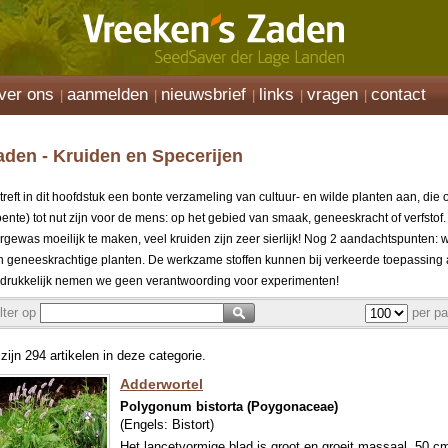
ver ons
aanmelden
nieuwsbrief
links
vragen
contact
aden - Kruiden en Specerijen
 treft in dit hoofdstuk een bonte verzameling van cultuur- en wilde planten aan, di
oente) tot nut zijn voor de mens: op het gebied van smaak, geneeskracht of verfstof.
ergewas moeilijk te maken, veel kruiden zijn zeer sierlijk! Nog 2 aandachtspunten
n geneeskrachtige planten. De werkzame stoffen kunnen bij verkeerde toepassing av
drukkelijk nemen we geen verantwoording voor experimenten!
ilter op
per pa
 zijn 294 artikelen in deze categorie.
Adderwortel
Polygonum bistorta (Poygonaceae)
(Engels:
Bistort
)
Het lancetvormige blad is groot en groeit massaal, 50 cm