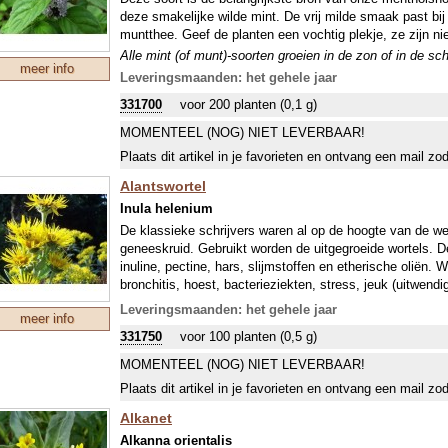
deze smakelijke wilde mint. De vrij milde smaak past bij
muntthee. Geef de planten een vochtig plekje, ze zijn ni
Alle mint (of munt)-soorten groeien in de zon of in de s
meer info
compacte groei en de meest intense kleur, geur en smaak.
Leveringsmaanden: het gehele jaar
het voorjaar is daar de groeispurt naar boven voor de bl
331700
voor 200 planten (0,1 g)
(hard) groeiende uitlopers, die op een andere plaats tot n
vlinders zijn dol op muntbloemen.
MOMENTEEL (NOG) NIET LEVERBAAR!
Plaats dit artikel in je favorieten en ontvang een mail zo
Alantswortel
Inula helenium
De klassieke schrijvers waren al op de hoogte van de wer
geneeskruid. Gebruikt worden de uitgegroeide wortels. De
inuline, pectine, hars, slijmstoffen en etherische oliën
bronchitis, hoest, bacterieziekten, stress, jeuk (uitwendi
zoetstof als suikervervanger. Veelzijdig! De geelbloeie
Leveringsmaanden: het gehele jaar
meer info
een flinke bladbasis.
331750
voor 100 planten (0,5 g)
MOMENTEEL (NOG) NIET LEVERBAAR!
Plaats dit artikel in je favorieten en ontvang een mail zo
Alkanet
Alkanna orientalis