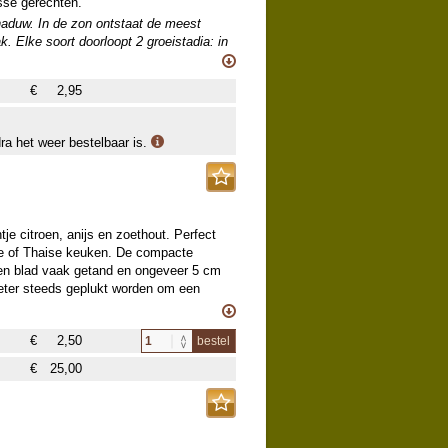
isse gerechten.
chaduw. In de zon ontstaat de meest
 Elke soort doorloopt 2 groeistadia: in
oei. Daarna ontstaan de horizontaal
ieuwe planten uitgroeien. Bijen en
€
2,95
dra het weer bestelbaar is.
je citroen, anijs en zoethout. Perfect
se of Thaise keuken. De compacte
eren blad vaak getand en ongeveer 5 cm
beter steeds geplukt worden om een
De blaadjes worden veel gebruikt bij de
€
2,50
bestel
ijn en augurken.
€
25,00