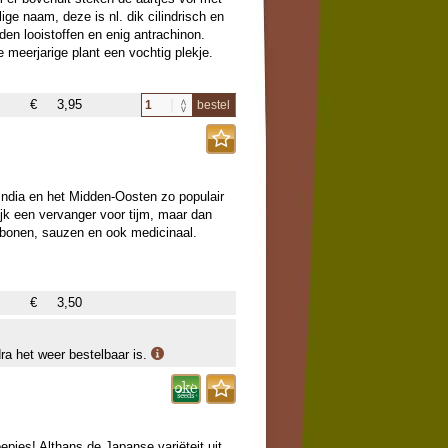
ige naam, deze is nl. dik cilindrisch en
en looistoffen en enig antrachinon.
meerjarige plant een vochtig plekje.
€
3,95
bestel
n India en het Midden-Oosten zo populair
ijk een vervanger voor tijm, maar dan
, bonen, sauzen en ook medicinaal.
€
3,50
dra het weer bestelbaar is.
pjes! Althans de Japanse variëteit uit