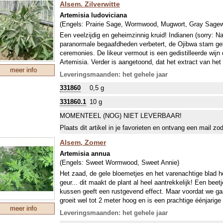
Alsem. Zilverwitte
Artemisia ludoviciana
(Engels:
Prairie Sage, Wormwood, Mugwort, Gray Sagew
Een veelzijdig en geheimzinnig kruid! Indianen (sorry: N
paranormale begaafdheden verbetert, de Ojibwa stam gebr
ceremonies. De likeur vermout is een gedistilleerde wij
Artemisia. Verder is aangetoond, dat het extract van het
meer info
remmend en zelfs dodend werkt op de schimmel Phytoph
Leveringsmaanden: het gehele jaar
aardappelziekte in aardappels en tomaten (zie
www.redal
331860
0,5 g
goed gedraineerde grond, de plant is dan meerjarig. Met
tradities veel in- en uitwendige ziekten en ontstekingen
331860.1
10 g
heerlijk kruidig geurende blad als deo, bijvoorbeeld bij z
MOMENTEEL (NOG) NIET LEVERBAAR!
Plaats dit artikel in je favorieten en ontvang een mail zo
Alsem, Zomer
Artemisia annua
(Engels:
Sweet Wormwood, Sweet Annie
)
Het zaad, de gele bloemetjes en het varenachtige blad h
geur... dit maakt de plant al heel aantrekkelijk! Een bee
kussen geeft een rustgevend effect. Maar voordat we gaa
groeit wel tot 2 meter hoog en is een prachtige éénjarige 
meer info
Al eeuwenlang is in China de geneeskrachtige werking b
Leveringsmaanden: het gehele jaar
bacteriedodend. Het Artemisinine-gen, dat in deze plant 