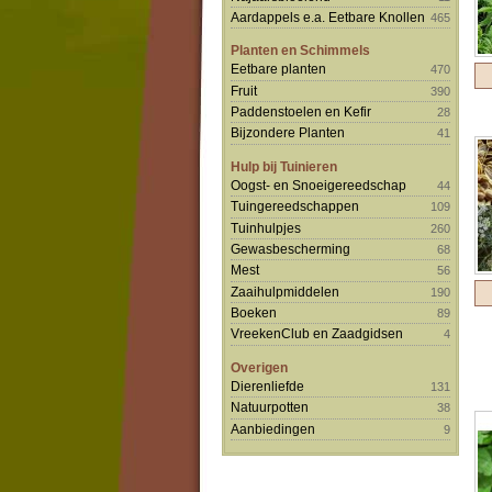
Aardappels e.a. Eetbare Knollen
465
Planten en Schimmels
Eetbare planten
470
Fruit
390
Paddenstoelen en Kefir
28
Bijzondere Planten
41
Hulp bij Tuinieren
Oogst- en Snoeigereedschap
44
Tuingereedschappen
109
Tuinhulpjes
260
Gewasbescherming
68
Mest
56
Zaaihulpmiddelen
190
Boeken
89
VreekenClub en Zaadgidsen
4
Overigen
Dierenliefde
131
Natuurpotten
38
Aanbiedingen
9