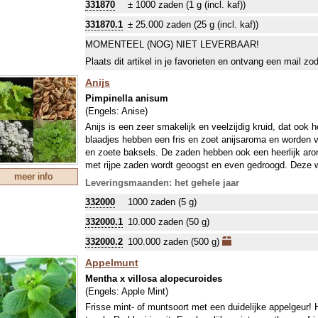
331870
± 1000 zaden (1 g (incl. kaf))
de medicatie tegen malaria te zijn. Ook zijn er veelbel
uitslagen tegen kanker. We verwijzen naar externe bronne
331870.1
± 25.000 zaden (25 g (incl. kaf))
verantwoordelijkheid. De blaadjes kunnen overigens ook a
MOMENTEEL (NOG) NIET LEVERBAAR!
Plaats dit artikel in je favorieten en ontvang een mail zo
Anijs
Pimpinella anisum
(Engels:
Anise
)
Anijs is een zeer smakelijk en veelzijdig kruid, dat ook 
blaadjes hebben een fris en zoet anijsaroma en worden 
en zoete baksels. De zaden hebben ook een heerlijk ar
met rijpe zaden wordt geoogst en even gedroogd. Deze wo
meer info
anijsmelk, bij suikerwerken, kruidenanijs en borrels. Zowe
Leveringsmaanden: het gehele jaar
in een bijzondere thee. Anijs kent ook veel geneeskracht
332000
1000 zaden (5 g)
De toepassingen zijn altijd veilig.
332000.1
10.000 zaden (50 g)
332000.2
100.000 zaden (500 g)
Appelmunt
Mentha x villosa alopecuroides
(Engels:
Apple Mint
)
Frisse mint- of muntsoort met een duidelijke appelgeur! 