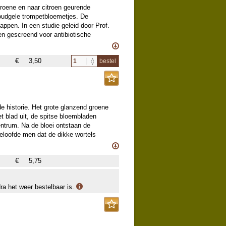
groene en naar citroen geurende
oudgele trompetbloemetjes. De
appen. In een studie geleid door Prof.
n gescreend voor antibiotische
deze Oosterse Alkanet. We gaan de
e mee?
€
3,50
bestel
zichzelf te beschermen tegen belagers.
l veel planten (vaak kruiden) bevatten
an alleen de Alkanet is het advies om
oldoende over deze stoffen, maar het
 voor onze weerstand.
rfeigenschappen om wol en katoen te
de historie. Het grote glanzend groene
t blad uit, de spitse bloembladen
entrum. Na de bloei ontstaan de
eloofde men dat de dikke wortels
evormd en met enige fantasie zie je er
as de “signatuurleer” algemeen erkend:
€
5,75
van het menselijk lichaam, in dit geval
 bij lichte dosering werd de plant veel
dra het weer bestelbaar is.