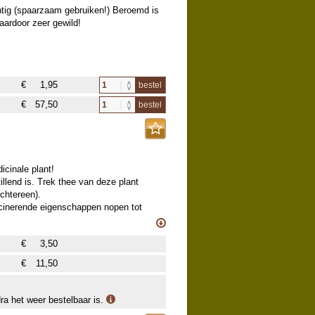
htig (spaarzaam gebruiken!) Beroemd is
aardoor zeer gewild!
€
1,95
bestel
€
57,50
bestel
icinale plant!
illend is. Trek thee van deze plant
chtereen).
lucinerende eigenschappen nopen tot
lijke eigenschappen van deze 1-2m hoge,
de A. annua (
505500
). Een originele
€
3,50
€
11,50
dra het weer bestelbaar is.