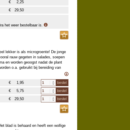
€
2,25
ovende onderzoeken bekend met positieve
n op internet, gebruik op eigen
€
29,50
ls pittige bittermaker door salades.
dra het weer bestelbaar is.
heel lekker is als microgroente! De jonge
vooral rauw gegeten in salades, soepen
oma en worden geoogst nadat de plant
rden o.a. gebruikt bij bereiding van
l de zaden als de blaadjes zijn heerlijk
ige toepassingen, raadpleeg internet.
€
1,95
bestel
€
5,75
bestel
€
29,50
bestel
Het blad is behaard en heeft een wollige