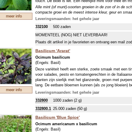
touch. De bloei is wit. Een heerlijke mint voor thee en fr
Alle mint (of munt)-soorten groeien in de zon of in de s
compacte groei en de meest intense kleur, geur en smaak.
meer info
het voorjaar is daar de groeispurt naar boven voor de bl
Leveringsmaanden: het gehele jaar
(hard) groeiende uitlopers, die op een andere plaats tot n
332100
500 zaden
vlinders zijn dol op muntbloemen.
MOMENTEEL (NOG) NIET LEVERBAAR!
Plaats dit artikel in je favorieten en ontvang een mail zo
Basilicum 'Ararat'
Ocimum basilicum
(Engels:
Basil
)
Deze variëteit heeft een sterke, zoete smaak met een tint
voor salades, pesto en tomatengerechten in de Italiaan
planten zijn sierlijk met het glanzende, groen met purp
lang. De eetbare bloemen kunnen (als ze jong bloeien) 
meer info
goede bladgroei te bevorderen.
Leveringsmaanden: het gehele jaar
Bazielkruid houdt van warmte en hoge luchtvochtigheid. 
332800
1000 zaden (2 g)
bereiding van soepen, sausen, visgerechten, kruiden, az
332800.1
25.000 zaden (50 g)
Basilicum 'Blue Spice'
Ocimum americanum x basilicum
(Engels:
Basil
)