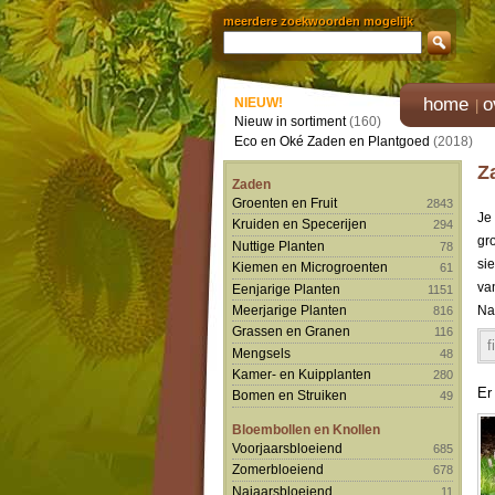
meerdere zoekwoorden mogelijk
home
o
NIEUW!
Nieuw in sortiment
(160)
Eco en Oké Zaden en Plantgoed
(2018)
Z
Zaden
Groenten en Fruit
2843
Je
Kruiden en Specerijen
294
gr
Nuttige Planten
78
si
Kiemen en Microgroenten
61
va
Eenjarige Planten
1151
Meerjarige Planten
Na
816
Grassen en Granen
116
f
Mengsels
48
Kamer- en Kuipplanten
280
Er
Bomen en Struiken
49
Bloembollen en Knollen
Voorjaarsbloeiend
685
Zomerbloeiend
678
Najaarsbloeiend
11