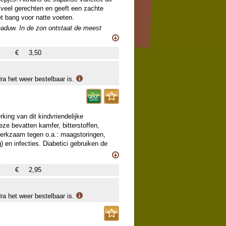
 veel gerechten en geeft een zachte
et bang voor natte voeten.
chaduw. In de zon ontstaat de meest
 Elke soort doorloopt 2 groeistadia: in
oei. Daarna ontstaan de horizontaal
€
3,50
ieuwe planten uitgroeien. Bijen en
dra het weer bestelbaar is.
king van dit kindvriendelijke
ze bevatten kamfer, bitterstoffen,
. Werkzaam tegen o.a.: maagstoringen,
g) en infecties. Diabetici gebruiken de
nde plant wordt 100-150cm hoog en heeft
€
2,95
dra het weer bestelbaar is.