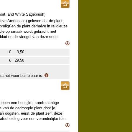
ort, and White Sagebrush
)
ative Americans) geloven dat de plant
uik(t)en de plant derhalve in religieuze
n die op smaak wordt gebracht met
 blad en de stengel van deze soort
thora, de veroorzaker van de
yc.org
). Geef de plant een zonnige,
€
3,50
 de thee wordt in oude Indiaanse
 bedwongen. Grappige toepassing is het
€
29,50
weetvoeten!
dra het weer bestelbaar is.
ebben een heerlijke, kamferachtige
tje van de gedroogde plant door je
n oogsten, eerst de plant zelf: deze
afscheiding voor een veranderlijke tuin.
ekend: koortsverlagend en
wordt gevonden blijkt veelbelovend voor