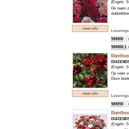
(Engels:
S
De naam ze
dubbelbloe
meer info
Leverings
584000
584000.1
Dianthus
DUIZEND
(Engels:
S
Op veler v
Deze bord
meer info
Leverings
584050
Dianthus 
DUIZEND
(Engels:
S