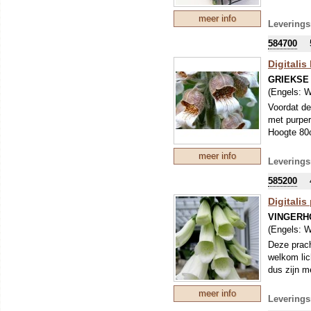
meer info
Leverings
584700
Digitalis
GRIEKSE
(Engels:
W
Voordat de
met purper
Hoogte 80c
meer info
Leverings
585200
Digitalis
VINGERH
(Engels:
W
Deze prach
welkom lic
dus zijn m
meer info
Leverings