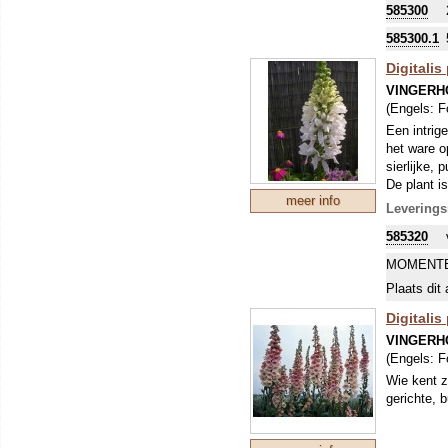
585300
585300.1
Digitali
VINGERH
(Engels:
F
Een intrig
het ware 
sierlijke,
De plant is
meer info
verwijdere
Leverings
585320
MOMENTE
Plaats dit 
Digitalis
VINGERH
(Engels:
F
Wie kent z
gerichte, 