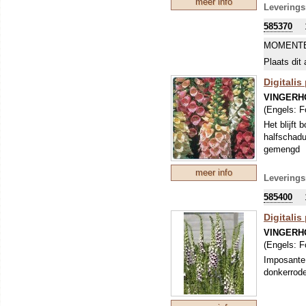
meer info
Hoogte 1-1
Leverings
585370
MOMENTE
Plaats dit 
Digitalis
VINGERH
(Engels:
F
Het blijft
halfschadu
gemengd
meer info
Leverings
585400
Digitalis
VINGERH
(Engels:
F
Imposante,
donkerrode