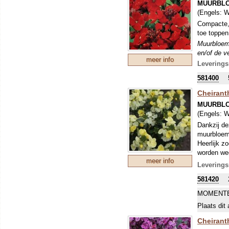
MUURBL
(Engels:
W
Compacte, 
toe toppen
Muurbloem
en/of de v
meer info
vooral niet
Leverings
aanaarden 
581400
Cheirant
MUURBL
(Engels:
W
Dankzij de
muurbloeme
Heerlijk z
worden weg
meer info
Muurbloem
Leverings
en/of de v
581420
vooral niet
aanaarden 
MOMENTE
Plaats dit 
Cheiranth