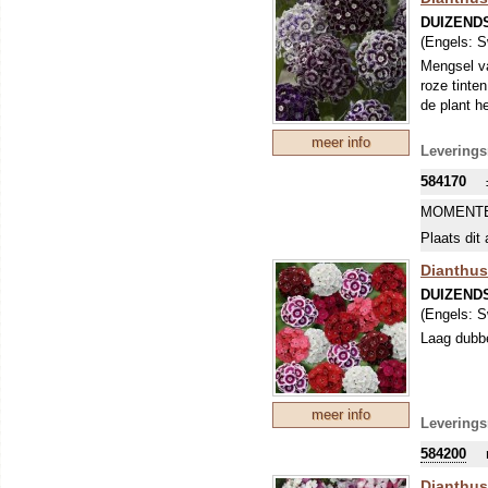
DUIZEND
(Engels:
S
Mengsel va
roze tinte
de plant he
meer info
Leverings
584170
MOMENTE
Plaats dit 
Dianthus
DUIZEND
(Engels:
S
Laag dubbe
meer info
Leverings
584200
Dianthus