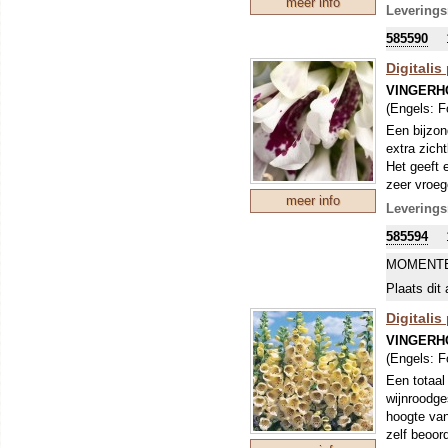
meer info
Leverings
585590
Digitalis
VINGERH
(Engels:
F
Een bijzon
extra zich
Het geeft 
zeer vroege
meer info
Leverings
585594
MOMENTE
Plaats dit 
Digitalis
VINGERH
(Engels:
F
Een totaal
wijnroodg
hoogte van
zelf beoor