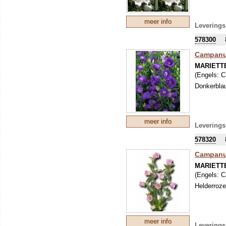
meer info
Leverings
578300
Campanul
MARIETT
(Engels:
C
Donkerbla
meer info
Leverings
578320
Campanul
MARIETT
(Engels:
C
Helderroze
meer info
Leverings