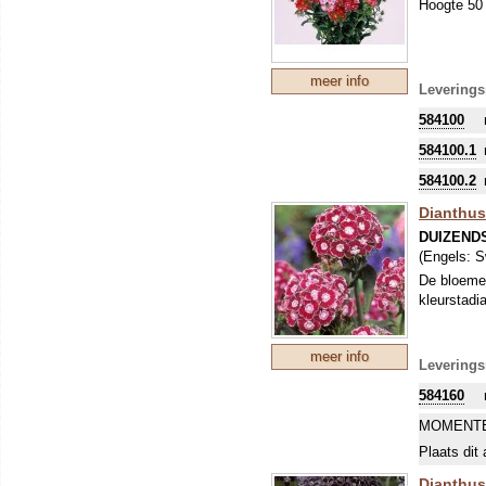
Hoogte 50 
meer info
Leverings
584100
584100.1
584100.2
Dianthus
DUIZEND
(Engels:
S
De bloemen
kleurstad
meer info
Leverings
584160
MOMENTE
Plaats dit 
Dianthus