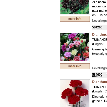
Zijn naam 
mooier dan
naar mahon
en.... is 
meer info
Leverings
584260
Dianthus
TUINANJ
(Engels:
C
Gemengde k
tweejarig 
meer info
Leverings
584600
Dianthus
TUINANJ
(Engels:
C
Dieprode, 
geteeld. D