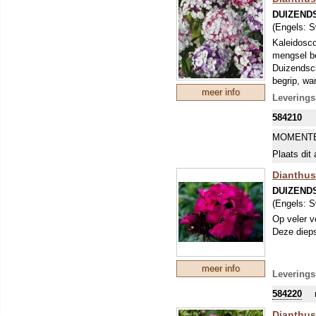
DUIZEND
(Engels:
S
Kaleidosco
mengsel bes
Duizendsch
begrip, wa
meer info
omdat de p
Leverings
584210
MOMENTE
Plaats dit 
Dianthus
DUIZEND
(Engels:
S
Op veler v
Deze diepst
meer info
Leverings
584220
Dianthus