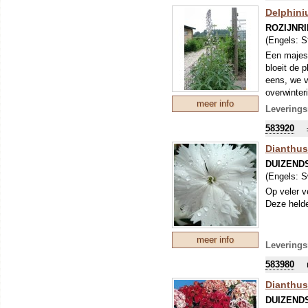
Delphini
ROZIJNR
(Engels:
S
Een majest
bloeit de 
eens, we v
overwinter
meer info
zaden werd
Leverings
583920
Dianthus
DUIZEND
(Engels:
S
Op veler v
Deze helder
meer info
Leverings
583980
Dianthus
DUIZEND