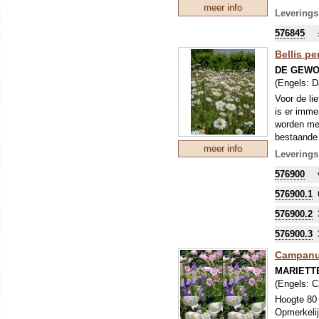
meer info
Leverings
576845
Bellis p
DE GEWO
(Engels:
D
Voor de li
is er imme
worden mee
bestaande 
meer info
(droog met
Leverings
voor 10 m²
576900
576900.1
576900.2
576900.3
Campanu
MARIETT
(Engels:
C
Hoogte 80 
Opmerkelij