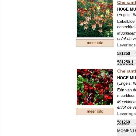
Cheiranth
HOGE M
(Engels:
W
Enkelbloem
aantrekkel
Muurbloem
en/of de v
meer info
vooral niet
Leverings
aanaarden 
581250
581250.1
Cheiranth
HOGE M
(Engels:
W
Eén van de
muurbloem 
Muurbloem
en/of de v
meer info
vooral niet
Leverings
aanaarden 
581260
MOMENTE