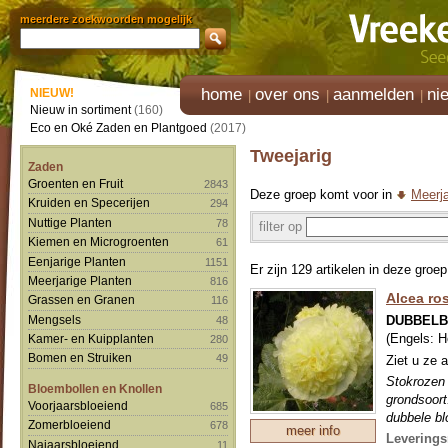
meerdere zoekwoorden mogelijk
home
over ons
aanmelden
ni
NIEUW!
Nieuw in sortiment
(160)
Eco en Oké Zaden en Plantgoed
(2017)
Tweejarig
Zaden
Groenten en Fruit
2843
Deze groep komt voor in
Meerja
Kruiden en Specerijen
294
Nuttige Planten
78
filter op
Kiemen en Microgroenten
61
Eenjarige Planten
1151
Er zijn 129 artikelen in deze groep
Meerjarige Planten
816
Alcea ro
Grassen en Granen
116
DUBBELB
Mengsels
48
(Engels:
H
Kamer- en Kuipplanten
280
Bomen en Struiken
49
Ziet u ze 
Stokrozen 
Bloembollen en Knollen
grondsoort
Voorjaarsbloeiend
685
dubbele bl
Zomerbloeiend
678
meer info
tweejarig,
Leverings
Najaarsbloeiend
11