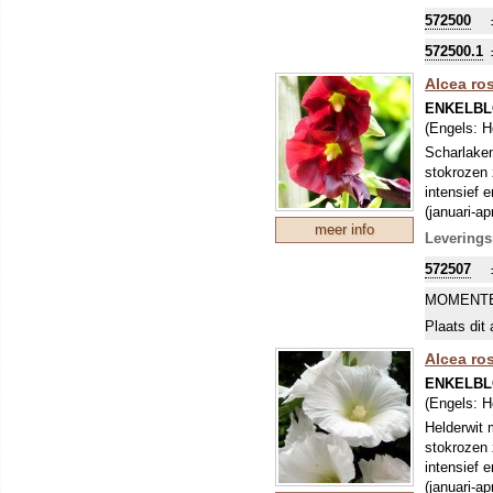
572500
572500.1
Alcea ro
ENKELBL
(Engels:
H
Scharlaken
stokrozen 
intensief 
(januari-a
meer info
tweejarig.
Leverings
Stokrozen 
572507
grondsoort
vaak verjo
MOMENTE
gestimulee
Plaats dit 
Alcea ros
ENKELBL
(Engels:
H
Helderwit 
stokrozen 
intensief 
(januari-a