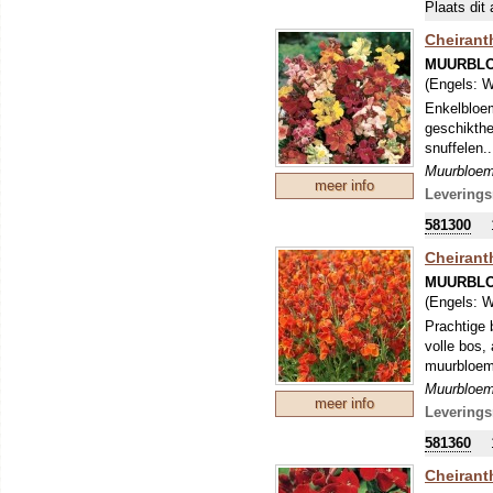
Plaats dit 
Cheiranth
MUURBL
(Engels:
W
Enkelbloem
geschikthe
snuffelen.
Muurbloem
meer info
en/of de v
Leverings
vooral niet
581300
aanaarden 
Cheirant
MUURBL
(Engels:
W
Prachtige 
volle bos, 
muurbloem
Muurbloem
meer info
en/of de v
Leverings
vooral niet
581360
aanaarden 
Cheiranth