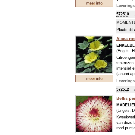
meer info
tweejarig.
Leverings
Stokrozen 
572510
grondsoort
vaak verjo
MOMENTE
gestimulee
Plaats dit 
Alcea ro
ENKELBL
(Engels:
H
Citroengee
stokrozen 
intensief 
(januari-a
meer info
tweejarig.
Leverings
Stokrozen 
572512
grondsoort
vaak verjo
Bellis pe
gestimulee
MADELIE
(Engels:
D
Kweekwerk
van deze b
rood puntj