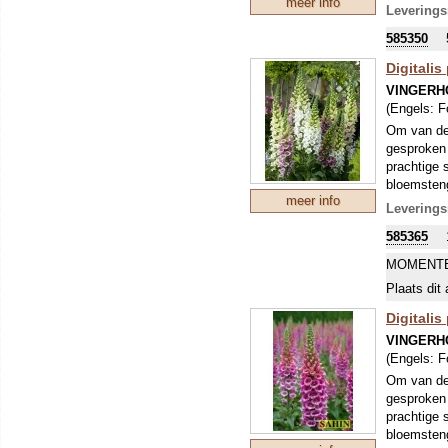
meer info
Leverings
585350
Digitali
VINGERH
(Engels:
F
Om van de 
gesproken 
prachtige 
bloemsteng
meer info
Op een tro
Leverings
zacht- tot
585365
MOMENTE
Plaats dit 
Digitali
VINGERH
(Engels:
F
Om van de 
gesproken 
prachtige 
bloemsteng