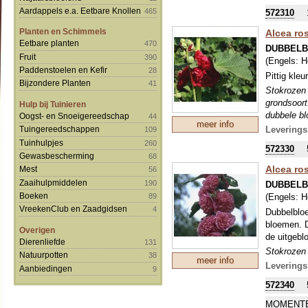
wegsnijden
Aardappels e.a. Eetbare Knollen
465
572310
Planten en Schimmels
Alcea ros
Eetbare planten
470
DUBBELB
Fruit
390
(Engels:
H
Paddenstoelen en Kefir
28
Pittig kleu
Bijzondere Planten
41
Stokrozen 
grondsoort
Hulp bij Tuinieren
dubbele bl
Oogst- en Snoeigereedschap
44
meer info
tweejarig,
Tuingereedschappen
Leverings
109
wegsnijden
Tuinhulpjes
260
572330
Gewasbescherming
68
Alcea ro
Mest
56
Zaaihulpmiddelen
190
DUBBELB
Boeken
(Engels:
H
89
VreekenClub en Zaadgidsen
4
Dubbelbloe
bloemen. D
Overigen
de uitgebl
Dierenliefde
131
Stokrozen 
Natuurpotten
38
meer info
grondsoort
Leverings
Aanbiedingen
9
dubbele bl
572340
tweejarig,
wegsnijden
MOMENTE