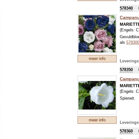
578340
Campanu
MARIETT
(Engels:
C
Gevuldbloe
als
57830
meer info
Leverings
578350
Campanul
MARIETT
(Engels:
C
Spierwit.
meer info
Leverings
578360