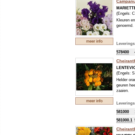
Campanu
MARIETT
(Engels:
C
Kleuren en
genoemd.
meer info
Leverings
578400
Cheiranth
LENTEVI
(Engels:
S
Helder ora
geuren hee
zaaien.
meer info
Leverings
581000
581000.1
Cheiranth