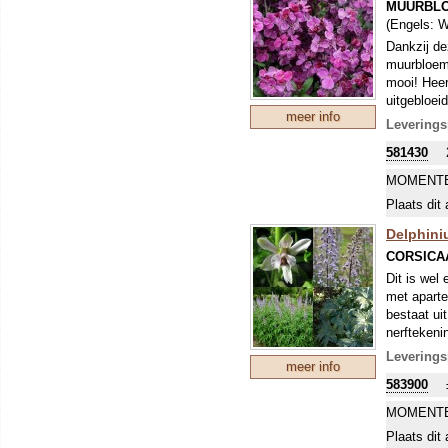
MUURBL
(Engels:
W
Dankzij de
muurbloeme
mooi! Heer
uitgebloei
meer info
cm.
Leverings
Muurbloem
581430
en/of de v
vooral niet
MOMENTE
aanaarden 
Plaats dit 
Delphini
CORSICA
Dit is wel
met aparte
bestaat ui
nerftekeni
een zonnig
Leverings
meer info
583900
MOMENTE
Plaats dit 