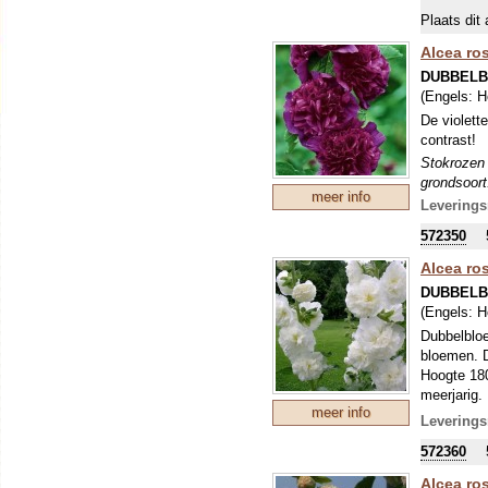
Plaats dit 
Alcea ro
DUBBELB
(Engels:
H
De violett
contrast!
Stokrozen 
grondsoort
meer info
dubbele bl
Leverings
tweejarig,
572350
wegsnijden
Alcea ros
DUBBELB
(Engels:
H
Dubbelbloe
bloemen. D
Hoogte 180
meerjarig.
meer info
Stokrozen 
Leverings
grondsoort
572360
dubbele bl
tweejarig,
Alcea ros