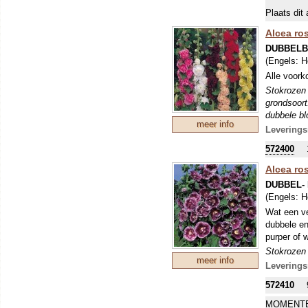
Plaats dit 
Alcea ro
DUBBELB
(Engels:
H
Alle voork
Stokrozen 
grondsoort
dubbele bl
meer info
tweejarig,
Leverings
wegsnijden
572400
Alcea ro
DUBBEL-
(Engels:
H
Wat een ve
dubbele en
purper of w
Stokrozen 
meer info
grondsoort
Leverings
vaak verjo
572410
gestimulee
MOMENTE