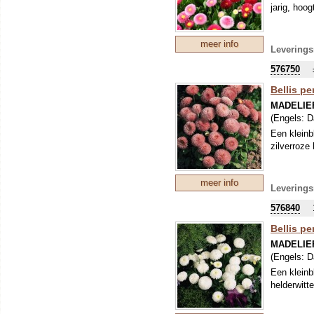
jarig, hoo
meer info
Leverings
576750
Bellis p
MADELIE
(Engels:
D
Een kleinb
zilverroze 
meer info
Leverings
576840
Bellis p
MADELIE
(Engels:
D
Een kleinb
helderwitte