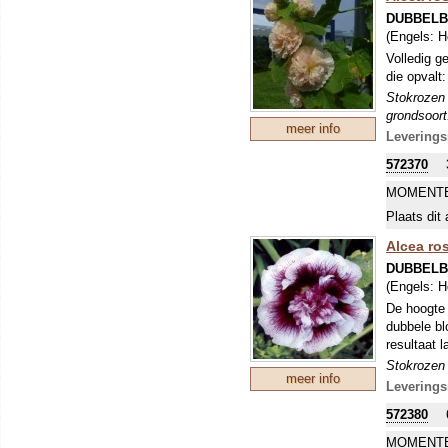
wegsnijden
DUBBELB
(Engels:
H
Volledig g
die opvalt
Stokrozen 
grondsoort
meer info
dubbele bl
Leverings
tweejarig,
572370
wegsnijden
MOMENTE
Plaats dit 
Alcea ros
DUBBELB
(Engels:
H
De hoogte 
dubbele bl
resultaat l
Stokrozen 
meer info
grondsoort
Leverings
dubbele bl
572380
tweejarig,
wegsnijden
MOMENTE