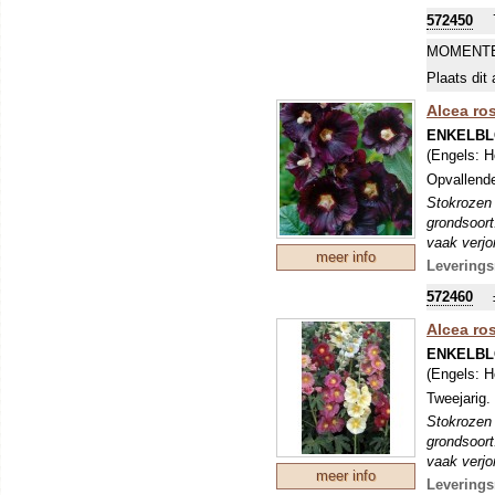
vaak verjo
572450
gestimulee
MOMENTE
Plaats dit 
Alcea ros
ENKELBL
(Engels:
H
Opvallende
Stokrozen 
grondsoort
vaak verjo
meer info
gestimulee
Leverings
572460
Alcea ros
ENKELBL
(Engels:
H
Tweejarig.
Stokrozen 
grondsoort
vaak verjo
meer info
gestimulee
Leverings