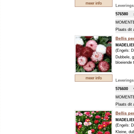
meer info
Leverings
576580
MOMENTE
Plaats dit 
Bellis p
MADELIE
(Engels:
D
Dubbele, g
bloeiende 
meer info
Leverings
576600
MOMENTE
Plaats dit 
Bellis p
MADELIE
(Engels:
D
Kleine, du