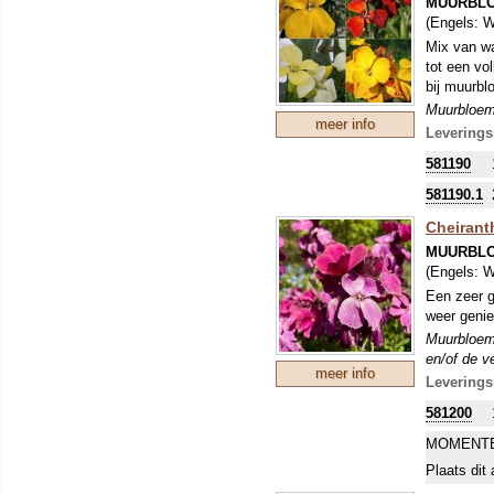
MUURBL
(Engels:
W
Mix van wa
tot een vol
bij muurbl
Muurbloem
meer info
en/of de v
Leverings
vooral niet
581190
aanaarden 
581190.1
Cheirant
MUURBL
(Engels:
W
Een zeer g
weer genie
Muurbloem
en/of de v
meer info
vooral niet
Leverings
aanaarden 
581200
MOMENTE
Plaats dit 