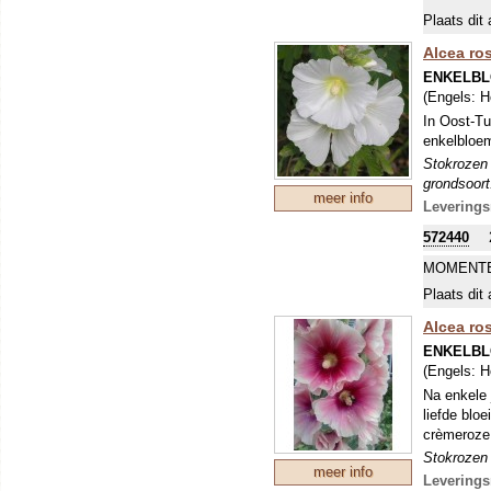
Plaats dit 
Alcea ro
ENKELBL
(Engels:
H
In Oost-Tu
enkelbloem
Stokrozen 
grondsoort
meer info
vaak verjo
Leverings
gestimulee
572440
MOMENTE
Plaats dit 
Alcea ros
ENKELBL
(Engels:
H
Na enkele 
liefde blo
crèmeroze 
Stokrozen 
meer info
grondsoort
Leverings