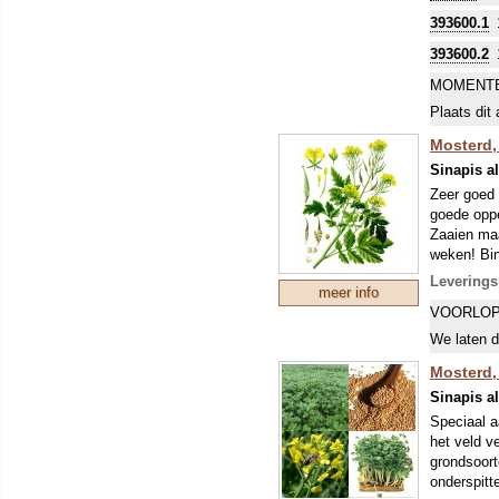
verkeerd!
393600.1
Om uw kostb
393600.2
zo'n perio
stikstofbi
MOMENTE
sommige ge
Plaats dit 
Mosterd, 
Sinapis a
Zeer goed 
goede oppe
Zaaien maa
weken! Bin
Uiteraard 
Leverings
meer info
Om uw kostb
VOORLOP
zo'n perio
stikstofbi
We laten d
sommige ge
Mosterd, 
Sinapis a
Speciaal a
het veld v
grondsoort
onderspitt