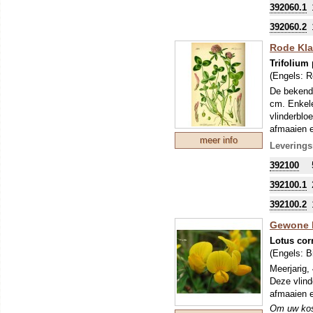
timotheegr
392060.1
Dosering v
Dosering v
392060.2
Om uw kostb
Rode Klav
zo'n perio
Trifolium
stikstofbi
(Engels:
R
sommige ge
De bekends
cm. Enkele
vlinderbloe
afmaaien e
meer info
Om uw kostb
Leverings
zo'n perio
392100
stikstofbi
sommige ge
392100.1
392100.2
Gewone R
Lotus cor
(Engels:
Bi
Meerjarig,
Deze vlinde
afmaaien e
Om uw kostb