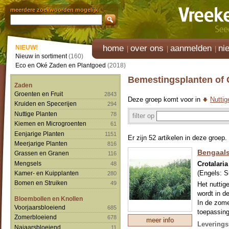
meerdere zoekwoorden mogelijk
home
over ons
aanmelden
ni
NIEUW!
Nieuw in sortiment
(160)
Eco en Oké Zaden en Plantgoed
(2018)
Bemestingsplanten of
Zaden
Groenten en Fruit
2843
Deze groep komt voor in
Nuttig
Kruiden en Specerijen
294
Nuttige Planten
78
filter op
Kiemen en Microgroenten
61
Eenjarige Planten
1151
Er zijn 52 artikelen in deze groep.
Meerjarige Planten
816
Bengaal
Grassen en Granen
116
Crotalaria
Mengsels
48
(Engels:
S
Kamer- en Kuipplanten
280
Bomen en Struiken
49
Het nuttig
wordt in d
Bloembollen en Knollen
In de zome
Voorjaarsbloeiend
685
toepassing
Zomerbloeiend
678
meer info
aaltjes wor
Leverings
Najaarsbloeiend
11