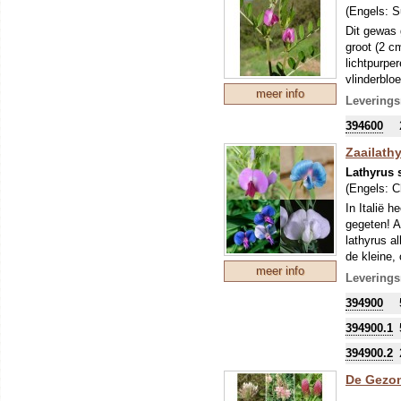
(Engels:
S
Dit gewas g
groot (2 c
lichtpurpe
vlinderbloe
meer info
afmaaien e
Leverings
Om uw kostb
394600
zo'n perio
stikstofbi
Zaailath
sommige ge
Lathyrus 
(Engels:
C
In Italië 
gegeten! A
lathyrus a
de kleine,
meer info
(droog)erw
Leverings
en kook ze
394900
men zich h
ook in Azi
394900.1
lathyrus v
394900.2
Om uw kostb
zo'n perio
De Gezo
stikstofbi