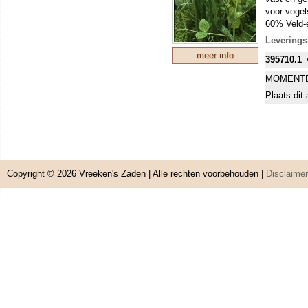
voor vogels
60% Veld-e
Meeldauwre
Leverings
zijn heerli
meer info
395710.1
erwtensoe
25% Haver
MOMENTE
Geeft een 
Plaats dit 
gewas geef
15% Voede
Zeer popul
hebben een
vlinderbloe
afmaaien e
Copyright © 2026
Vreeken's Zaden
| Alle rechten voorbehouden |
Disclaimer
Om uw kostb
zo'n perio
stikstofbi
sommige ge