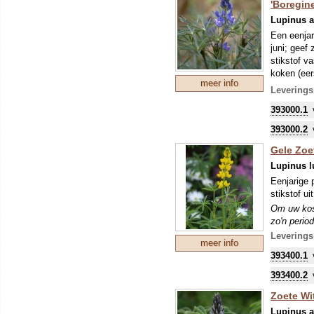
'Boregine
Lupinus a
Een eenjar
juni; geef 
stikstof va
koken (eer
meer info
proteïnerij
Leverings
LET OP: 
393000.1
Om uw kostb
zo'n perio
393000.2
stikstofbi
Gele Zoet
sommige ge
Lupinus l
Eenjarige 
stikstof ui
Om uw kostb
zo'n perio
stikstofbi
Leverings
meer info
sommige ge
393400.1
393400.2
Zoete Wit
Lupinus a