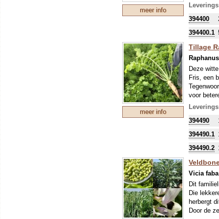
komt deze 
Leverings
meer info
Groeit op 
394400
Om uw kostb
zo'n perio
394400.1
stikstofbi
Tillage 
sommige ge
Raphanus 
Deze witte
Fris, een b
Tegenwoor
voor beter
rammenas i
Leverings
meer info
afgestorve
394490
om te bewe
Tip: zaai 
394490.1
de jonge p
394490.2
Veldbone
Vicia faba
Dit famili
Die lekker
herbergt d
Door de ze