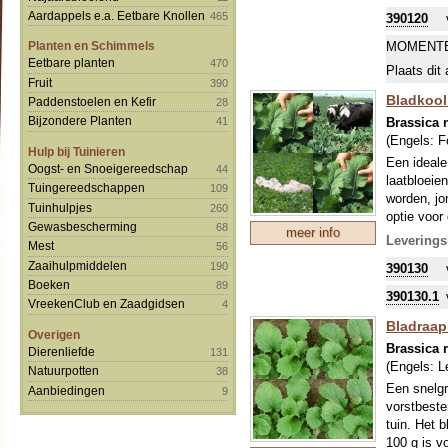
lucht te bi
Aardappels e.a. Eetbare Knollen
465
390120
omgemaaid 
omgeving s
MOMENTE
Planten en Schimmels
nog niet a
Eetbare planten
470
Plaats dit 
uitbundige
Fruit
390
een hoge s
Bladkool 
Paddenstoelen en Kefir
28
papierindus
Bijzondere Planten
Brassica 
41
Om uw kostb
(Engels:
F
zo'n perio
Hulp bij Tuinieren
Een ideale
stikstofbi
Oogst- en Snoeigereedschap
44
laatbloeie
sommige ge
Tuingereedschappen
109
worden, jo
Tuinhulpjes
260
optie voor 
Gewasbescherming
68
meer info
100 g is v
Leverings
Mest
56
Om uw kostb
Zaaihulpmiddelen
190
390130
zo'n perio
Boeken
89
levert hum
390130.1
VreekenClub en Zaadgidsen
4
Bladraap 
Overigen
Brassica r
Dierenliefde
131
(Engels:
L
Natuurpotten
38
Een snelgr
Aanbiedingen
9
vorstbeste
tuin. Het b
100 g is v