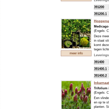
Leverings
liefst nie
391200
citroengel
Vanwege di
391200.1
Let op: bi
worden; di
Hopperups
ontstaan bi
Medicago 
dosering bi
(Engels:
C
Om uw kostb
Deze meerj
zo'n perio
in staat st
stikstofbi
komt deze 
sommige ge
tegen lich
meer info
Om uw kostb
Leverings
zo'n perio
391400
stikstofbi
sommige ge
391400.1
391400.2
Inkarnaatk
Trifolium
(Engels:
C
Een vlinder
en op te s
planten. Si