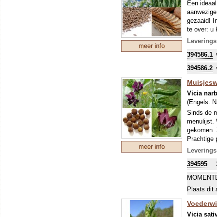
Een ideaal
aanwezige 
gezaaid! I
te over: u
Om uw kostb
Leverings
meer info
zo'n perio
394586.1
stikstofbi
sommige ge
394586.2
Muisjes
Vicia nar
(Engels:
N
Sinds de m
menulijst.
gekomen. Z
Prachtige 
meer info
gegeten wo
Leverings
Planten va
394595
blad als d
stok, de h
MOMENTE
Om uw kostb
Plaats dit 
zo'n perio
stikstofbi
Voederwik
sommige ge
Vicia sati