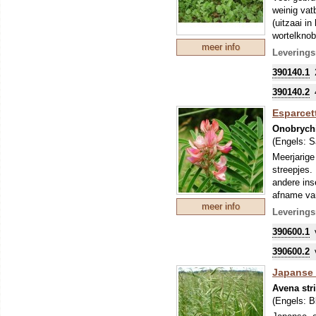
geleidelijk
weinig vat
100 g is v
(uitzaai i
Om uw kostb
wortelknob
zo'n perio
meer info
teelt van 
Leverings
levert hum
Om uw kostb
390140.1
zo'n perio
stikstofbi
390140.2
sommige ge
Esparcett
Onobrychis
(Engels:
S
Meerjarige
streepjes.
andere ins
afname van
meer info
Om uw kostb
Leverings
zo'n perio
390600.1
stikstofbi
sommige ge
390600.2
Japanse H
Avena str
(Engels:
B