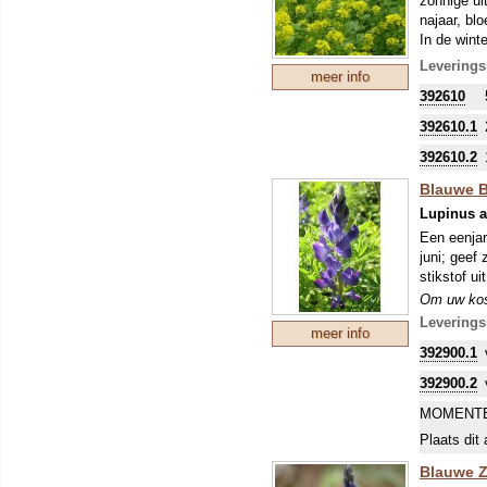
zonnige ui
zo'n perio
najaar, bl
stikstofbi
In de wint
sommige ge
voeding. 1
Leverings
meer info
Om uw kostb
392610
zo'n perio
stikstofbi
392610.1
sommige ge
392610.2
Blauwe Bi
Lupinus a
Een eenjar
juni; geef
stikstof ui
Om uw kostb
zo'n perio
Leverings
meer info
stikstofbi
392900.1
sommige ge
392900.2
MOMENTE
Plaats dit 
Blauwe Zo