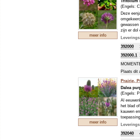
Trifolium
je met ± 5
(Engels:
C
met het gr
gaan uitma
Deze eenja
(veel) zan
omgekeerd 
Voor puur 
gewassen z
zijn er dol
meer info
wortels. B
Leverings
de plant zi
392000
Om uw kostb
zo'n perio
392000.1
stikstofbi
MOMENTE
sommige ge
Plaats dit 
Prairie, 
Dalea pur
(Engels:
P
Al eeuwenl
het blad o
kauwen en 
toepassing
meer info
Ondanks de
Leverings
Noord-Amer
392040
diep! Het f
50-90 cm) g