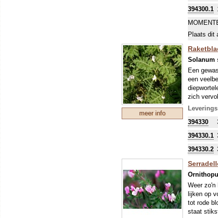
394300.1
MOMENTE
Plaats dit 
Raketblad
Solanum s
Een gewas,
een veelbe
diepwortel
zich vervo
meer infor
Leverings
meer info
Zaaihoevee
394330
De eetbare
Om uw kostb
394330.1
zo'n perio
394330.2
stikstofbi
sommige ge
Serradell
Ornithopu
Weer zo'n 
lijken op 
tot rode b
staat stik