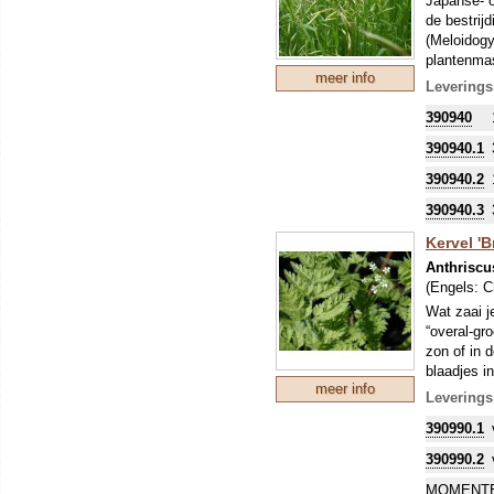
Japanse- o
de bestrij
(Meloidogy
plantenmas
meer info
tegengaat)
Leverings
De planten
390940
worden omg
390940.1
390940.2
390940.3
Kervel 'B
Anthriscu
(Engels:
C
Wat zaai j
“overal-gro
zon of in 
blaadjes in
meer info
Om uw kostb
Leverings
zo'n perio
390990.1
stikstofbi
sommige ge
390990.2
MOMENTE