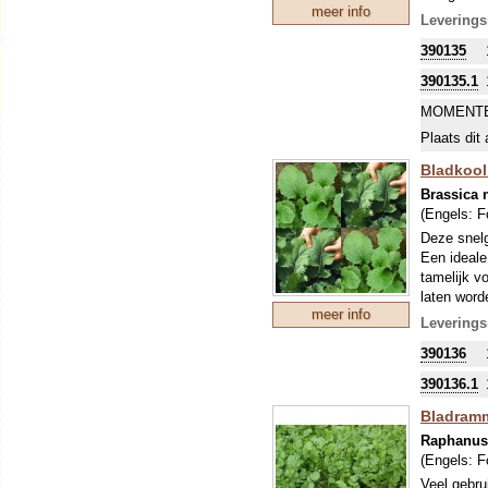
meer info
Om uw kostb
Leverings
zo'n perio
390135
levert hum
390135.1
MOMENTE
Plaats dit 
Bladkool 
Brassica 
(Engels:
F
Deze snelg
Een ideale
tamelijk v
laten word
meer info
consumptie
Leverings
kleine tuin
390136
Info voor 
Nitrafix i
390136.1
organische
Meststoffe
Bladramme
voldoet du
Raphanus 
Nitrafix z
(Engels:
F
quotiënt. 
Veel gebru