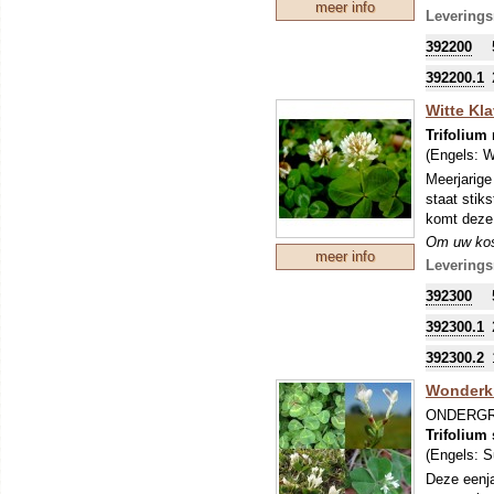
meer info
zo'n perio
Leverings
stikstofbi
392200
sommige ge
392200.1
Witte Klav
Trifolium
(Engels:
W
Meerjarige
staat stik
komt deze 
Om uw kostb
meer info
zo'n perio
Leverings
stikstofbi
392300
sommige ge
392300.1
392300.2
Wonderkla
ONDERGR
Trifolium
(Engels:
S
Deze eenja