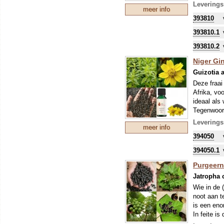
populair v
Leverings
meer info
Om uw kostb
393810
zo'n perio
stikstofbi
393810.1
sommige ge
393810.2
Niger Gi
Guizotia 
Deze fraai
Afrika, vo
ideaal als
Tegenwoord
randen van
Leverings
meer info
plant nog 
394050
vorst niet.
Een belang
394050.1
gefrituurd 
Zie de bij
Purgeern
Jatropha 
Wie in de 
noot aan t
is een eno
In feite is
(Euphorbia