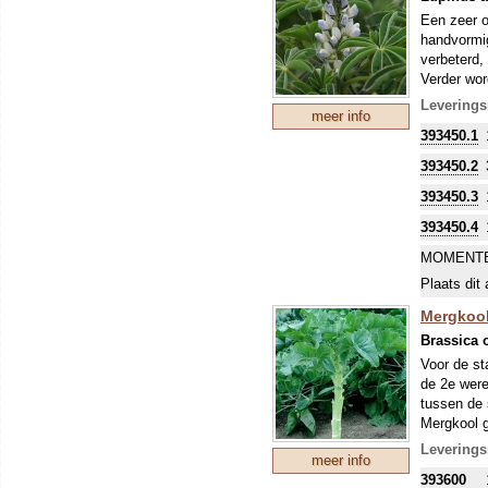
Een zeer o
handvormig
verbeterd, 
Verder wor
weekwater
Leverings
meer info
LET OP: 
393450.1
Om uw kostb
zo'n perio
393450.2
stikstofbi
393450.3
sommige ge
393450.4
MOMENTE
Plaats dit 
Mergkool
Brassica 
Voor de st
de 2e were
tussen de 
Mergkool g
precisieza
Leverings
meer info
geven enor
393600
het voer i