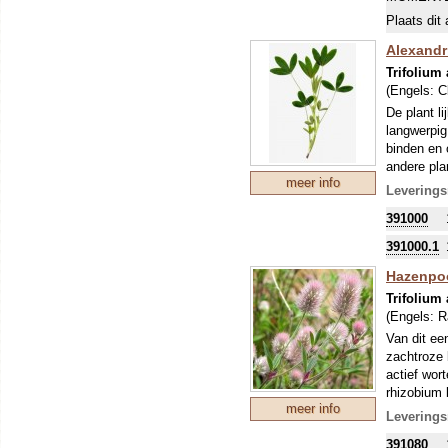
Plaats dit 
Alexandrij
Trifolium
(Engels:
C
De plant li
langwerpig
binden en 
andere pla
meer info
onkruidond
Leverings
dus...!
391000
Om uw kostb
zo'n perio
391000.1
stikstofbi
Hazenpo
sommige ge
Trifolium
(Engels:
R
Van dit een
zachtroze 
actief wor
rhizobium 
meer info
planten va
Leverings
sierplanten
391080