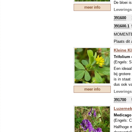
De bloei i
meer info
vaas!) en 
Leverings
Zaai vooral
391600
100g voor
Om uw kostb
391600.1
zo'n perio
MOMENTE
stikstofbi
sommige ge
Plaats dit 
Kleine K
Trifolium
(Engels:
S
Een ideaal
bij groter
is in staat
dus ook va
meer info
groeit uit
Leverings
hoeveelhei
391700
bladmoes i
Om uw kostb
Luzernekla
zo'n perio
Medicago 
stikstofbi
(Engels:
C
sommige ge
Halfhoge m