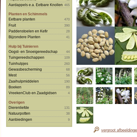
Aardappels e.a. Eetbare Knollen
465
Planten en Schimmels
Eetbare planten
470
Fruit
390
Paddenstoelen en Kefir
28
Bijzondere Planten
41
Hulp bij Tuinieren
Oogst- en Snoeigereedschap
44
Tuingereedschappen
109
Tuinhulpjes
260
Gewasbescherming
68
Mest
56
Zaaihulpmiddelen
190
Boeken
89
VreekenClub en Zaadgidsen
4
Overigen
Dierenliefde
131
Natuurpotten
38
Aanbiedingen
9
vergroot afbeelding