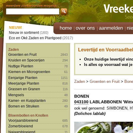
meerdere zoekwoorden mogelijk
home
over ons
aanmelden
ni
NIEUW!
Nieuw in sortiment
(160)
Eco en Oké Zaden en Plantgoed
(2017)
Levertijd en Voorraadbe
Zaden
Groenten en Fruit
2843
Onze huidige levertijd vi
Kruiden en Specerijen
294
Is alles op voorraad wat je
Nuttige Planten
78
Kiemen en Microgroenten
61
Eenjarige Planten
1151
Zaden
>
Groenten en Fruit
>
Bon
Meerjarige Planten
816
Grassen en Granen
116
Mengsels
48
BONEN
Kamer- en Kuipplanten
280
043100
LABLABBONEN 'Witte
Bomen en Struiken
49
ook wel genoemd: SIMBONEN, 
(Dolichos lablab)
Bloembollen en Knollen
Voorjaarsbloeiend
685
Zomerbloeiend
678
Najaarsbloeiend
11