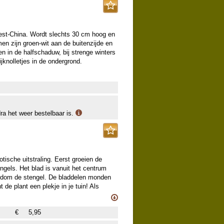
est-China. Wordt slechts 30 cm hoog en
men zijn groen-wit aan de buitenzijde en
en in de halfschaduw, bij strenge winters
jknolletjes in de ondergrond.
dra het weer bestelbaar is.
tische uitstraling. Eerst groeien de
engels. Het blad is vanuit het centrum
rondom de stengel. De bladdelen monden
t de plant een plekje in je tuin! Als
ogte 60-80 cm), dan is het genot
de lengterichting. Het achterste deel
€
5,95
 lange uitgroeiing waardoor een dakje
mpleet! De planten groeien en bloeien