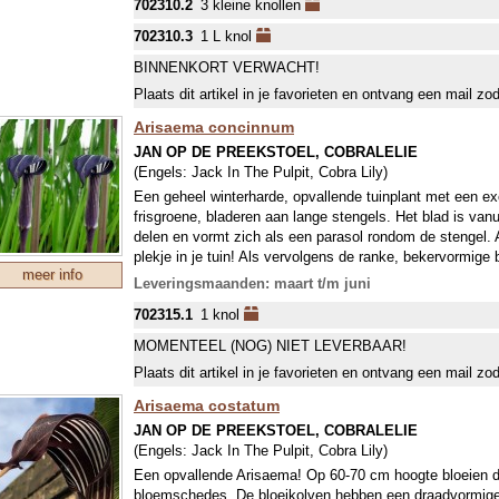
702310.2
3 kleine knollen
waar andere planten het laten afweten, namelijk in de s
humus.
702310.3
1 L knol
BINNENKORT VERWACHT!
Plaats dit artikel in je favorieten en ontvang een mail zo
Arisaema concinnum
JAN OP DE PREEKSTOEL, COBRALELIE
(Engels:
Jack In The Pulpit, Cobra Lily
)
Een geheel winterharde, opvallende tuinplant met een exo
frisgroene, bladeren aan lange stengels. Het blad is vanu
delen en vormt zich als een parasol rondom de stengel. A
plekje in je tuin! Als vervolgens de ranke, bekervormig
meer info
dan is het genot compleet: ze zijn groen-wit met zwartpur
Leveringsmaanden: maart t/m juni
achterste deel van het schutblad (bloeischede) heeft een
702315.1
1 knol
waardoor een dakje ontstaat. Het beeld van een ouderwe
groeien en bloeien waar andere planten het laten afwete
MOMENTEEL (NOG) NIET LEVERBAAR!
plekje met veel humus.
Plaats dit artikel in je favorieten en ontvang een mail zo
Arisaema costatum
JAN OP DE PREEKSTOEL, COBRALELIE
(Engels:
Jack In The Pulpit, Cobra Lily
)
Een opvallende Arisaema! Op 60-70 cm hoogte bloeien d
bloemschedes. De bloeikolven hebben een draadvormige l