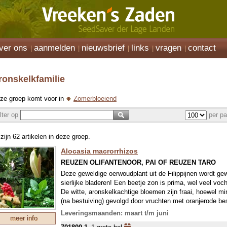
ver ons
aanmelden
nieuwsbrief
links
vragen
contact
ronskelkfamilie
ze groep komt voor in
Zomerbloeiend
ilter op
per pa
 zijn 62 artikelen in deze groep.
Alocasia macrorrhizos
REUZEN OLIFANTENOOR, PAI OF REUZEN TARO
Deze geweldige oerwoudplant uit de Filippijnen wordt 
sierlijke bladeren! Een beetje zon is prima, wel veel voc
De witte, aronskelkachtige bloemen zijn fraai, hoewel m
(na bestuiving) gevolgd door vruchten met oranjerode be
zomers bij ons wel 3 meter in hoogte en omvang bereike
Leveringsmaanden: maart t/m juni
meer info
groeiende vormen vallen erg op bij dit soort. (Meestal st