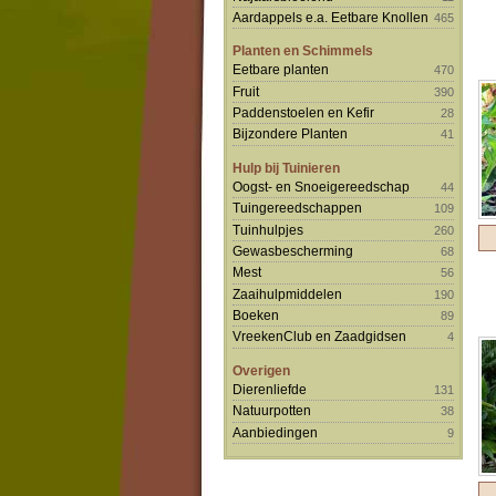
Aardappels e.a. Eetbare Knollen
465
Planten en Schimmels
Eetbare planten
470
Fruit
390
Paddenstoelen en Kefir
28
Bijzondere Planten
41
Hulp bij Tuinieren
Oogst- en Snoeigereedschap
44
Tuingereedschappen
109
Tuinhulpjes
260
Gewasbescherming
68
Mest
56
Zaaihulpmiddelen
190
Boeken
89
VreekenClub en Zaadgidsen
4
Overigen
Dierenliefde
131
Natuurpotten
38
Aanbiedingen
9