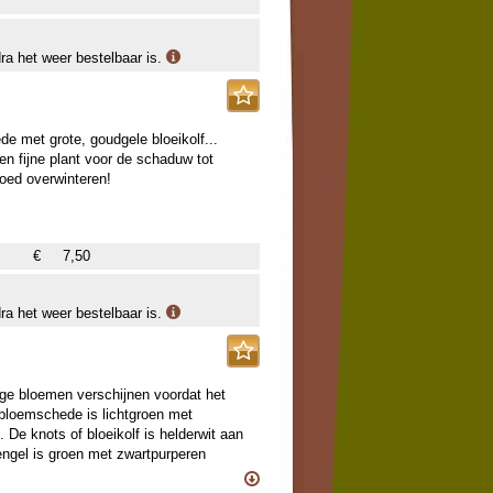
tbestendig, de knollen moeten dus koel
knollen als de stengel, na koken (!)
dra het weer bestelbaar is.
n in te verpakken.
e met grote, goudgele bloeikolf...
en fijne plant voor de schaduw tot
oed overwinteren!
€
7,50
dra het weer bestelbaar is.
ge bloemen verschijnen voordat het
 bloemschede is lichtgroen met
De knots of bloeikolf is helderwit aan
engel is groen met zwartpurperen
eren. Het eerste jaar kunnen we nog geen