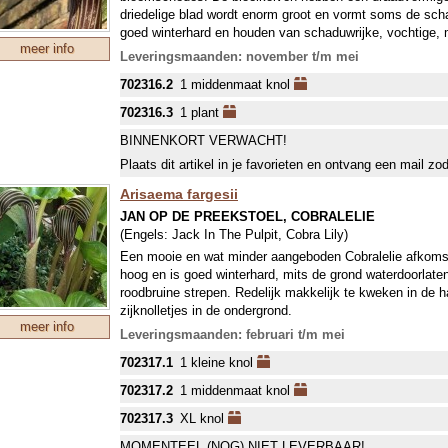
driedelige blad wordt enorm groot en vormt soms de sch
goed winterhard en houden van schaduwrijke, vochtige, m
meer info
Leveringsmaanden: november t/m mei
702316.2
1 middenmaat knol
702316.3
1 plant
BINNENKORT VERWACHT!
Plaats dit artikel in je favorieten en ontvang een mail zo
Arisaema fargesii
JAN OP DE PREEKSTOEL, COBRALELIE
(Engels:
Jack In The Pulpit, Cobra Lily
)
Een mooie en wat minder aangeboden Cobralelie afkomsti
hoog en is goed winterhard, mits de grond waterdoorlaten
roodbruine strepen. Redelijk makkelijk te kweken in de
zijknolletjes in de ondergrond.
meer info
Leveringsmaanden: februari t/m mei
702317.1
1 kleine knol
702317.2
1 middenmaat knol
702317.3
XL knol
MOMENTEEL (NOG) NIET LEVERBAAR!