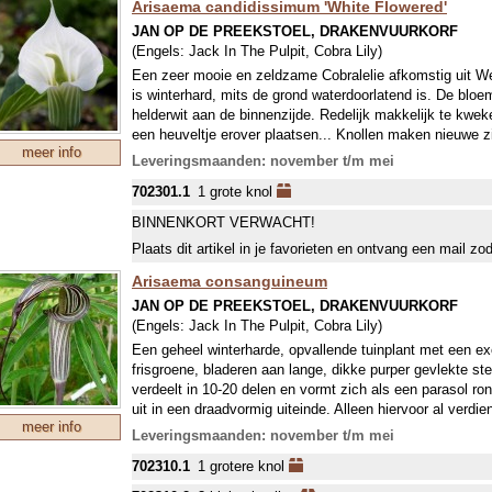
Arisaema candidissimum 'White Flowered'
JAN OP DE PREEKSTOEL, DRAKENVUURKORF
(Engels:
Jack In The Pulpit, Cobra Lily
)
Een zeer mooie en zeldzame Cobralelie afkomstig uit W
is winterhard, mits de grond waterdoorlatend is. De bloe
helderwit aan de binnenzijde. Redelijk makkelijk te kwek
een heuveltje erover plaatsen... Knollen maken nieuwe zi
meer info
Leveringsmaanden: november t/m mei
702301.1
1 grote knol
BINNENKORT VERWACHT!
Plaats dit artikel in je favorieten en ontvang een mail zo
Arisaema consanguineum
JAN OP DE PREEKSTOEL, DRAKENVUURKORF
(Engels:
Jack In The Pulpit, Cobra Lily
)
Een geheel winterharde, opvallende tuinplant met een exo
frisgroene, bladeren aan lange, dikke purper gevlekte st
verdeelt in 10-20 delen en vormt zich als een parasol 
uit in een draadvormig uiteinde. Alleen hiervoor al verdien
meer info
vervolgens de ranke, bekervormige bloemen ontstaan (ho
Leveringsmaanden: november t/m mei
compleet: ze zijn groen-wit met bruinpurperen strepen in 
702310.1
1 grotere knol
van het schutblad (bloeischede) heeft een overbuigende,
ontstaat. Het beeld van een ouderwetse preekstoel is co