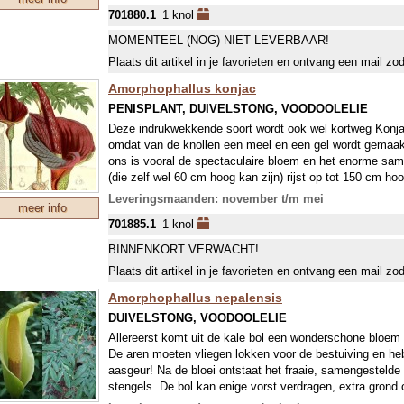
bloei garanderen…
701880.1
1 knol
MOMENTEEL (NOG) NIET LEVERBAAR!
Plaats dit artikel in je favorieten en ontvang een mail zo
Amorphophallus konjac
PENISPLANT, DUIVELSTONG, VOODOOLELIE
Deze indrukwekkende soort wordt ook wel kortweg Konj
omdat van de knollen een meel en een gel wordt gemaak
ons is vooral de spectaculaire bloem en het enorme sam
(die zelf wel 60 cm hoog kan zijn) rijst op tot 150 cm ho
hoog! Deze enorme omvang bereikt de plant alleen als je 
Leveringsmaanden: november t/m mei
meer info
gewoon in de vollegrond worden ze toch nog ongeveer 1
701885.1
1 knol
De bloemschede is purperrood van kleur met een enorme b
de plant daarom ook wel Penisplant wordt genoemd...?
BINNENKORT VERWACHT!
Haal bij naderende vorst de knollen uit de grond en bewaa
Plaats dit artikel in je favorieten en ontvang een mail zo
cocopeat. De knollen moeten flink groot zijn om te bloeie
na enkele jaren kunnen bloeien. Deze knollen geven uiteraa
Amorphophallus nepalensis
gezonde ontwikkeling de knol laat groeien tot bloeigroott
DUIVELSTONG, VOODOOLELIE
Allereerst komt uit de kale bol een wonderschone bloem
De aren moeten vliegen lokken voor de bestuiving en he
aasgeur! Na de bloei ontstaat het fraaie, samengestelde 
stengels. De bol kan enige vorst verdragen, extra gron