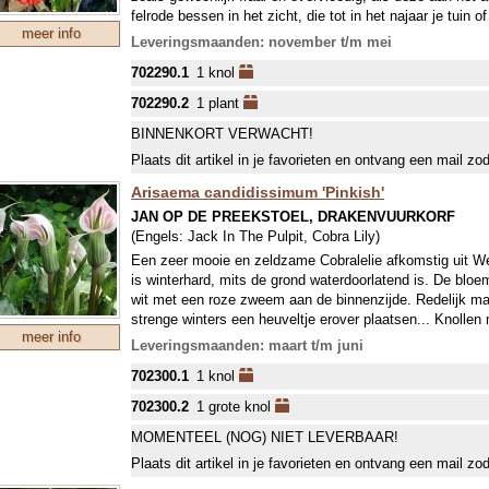
felrode bessen in het zicht, die tot in het najaar je tuin 
meer info
Leveringsmaanden: november t/m mei
702290.1
1 knol
702290.2
1 plant
BINNENKORT VERWACHT!
Plaats dit artikel in je favorieten en ontvang een mail zo
Arisaema candidissimum 'Pinkish'
JAN OP DE PREEKSTOEL, DRAKENVUURKORF
(Engels:
Jack In The Pulpit, Cobra Lily
)
Een zeer mooie en zeldzame Cobralelie afkomstig uit W
is winterhard, mits de grond waterdoorlatend is. De bloe
wit met een roze zweem aan de binnenzijde. Redelijk mak
strenge winters een heuveltje erover plaatsen... Knollen 
meer info
ondergrond.
Leveringsmaanden: maart t/m juni
702300.1
1 knol
702300.2
1 grote knol
MOMENTEEL (NOG) NIET LEVERBAAR!
Plaats dit artikel in je favorieten en ontvang een mail zo