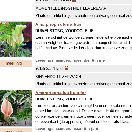
701800.1
1 grote bol
hoek ten opzichte van de stengel.) De plant is niet vors
en vorstvrij overwinteren.
MOMENTEEL (NOG) NIET LEVERBAAR!
Zoals veel soorten van deze plantenfamilie zijn zowel de 
Plaats dit artikel in je favorieten en ontvang een mail zo
eetbaar. Het jonge blad wordt gebruikt om (rijst)gerechte
Amorphophallus albus
DUIVELSTONG, VOODOOLELIE
Eerst verschijnt de wonderschone helderwitte bloemsched
daarna volgt het fraaie, gevlekte, samengestelde blad. E
halfschaduw. Plant ze lekker diep, dan kunnen ze zeer g
Leveringsmaanden: november t/m mei
meer info
701875.1
1 knol
BINNENKORT VERWACHT!
Plaats dit artikel in je favorieten en ontvang een mail zo
Amorphophallus bulbifer
DUIVELSTONG, VOODOOLELIE
Een zeer bijzondere verschijning! De enorme kokervormi
grote blad zich ontwikkeld. De kleur van de 40 cm grote
donkerroze centrum en roze zweem over de hele schede. 
de bovenkant (de appendix). Zowel de bloem- als bladst
spikkels. De bollen kunnen het beste vorstvrij overwint
Leveringsmaanden: maart t/m juni
meer info