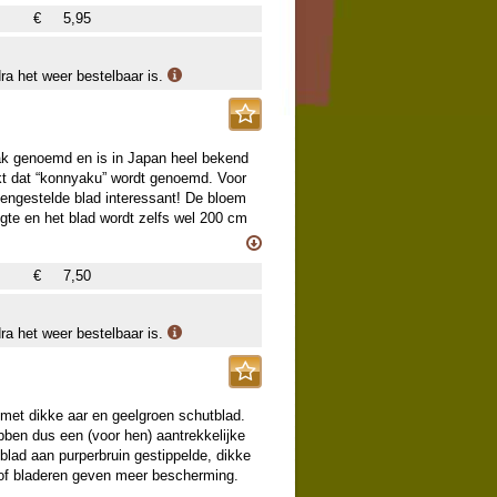
€
5,95
dra het weer bestelbaar is.
ak genoemd en is in Japan heel bekend
t dat “konnyaku” wordt genoemd. Voor
engestelde blad interessant! De bloem
ogte en het blad wordt zelfs wel 200 cm
ze in de winter in een kasje zet,
00 cm hoog.
€
7,50
loeikolf of knots. Vind je het gek, dat
r ze ruim vorstvrij in iets vochtige
dra het weer bestelbaar is.
n, wij verkopen jongere knollen, die pas
rd wel het sierlijke blad, dat bij
e.
 met dikke aar en geelgroen schutblad.
bben dus een (voor hen) aantrekkelijke
blad aan purperbruin gestippelde, dikke
d of bladeren geven meer bescherming.