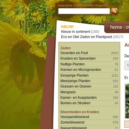
meerdere zoekwoorden mogelijk
home
o
NIEUW!
Nieuw in sortiment
(160)
Eco en Oké Zaden en Plantgoed
(2017)
A
Zaden
Groenten en Fruit
2843
De
Kruiden en Specerijen
294
Nuttige Planten
78
f
Kiemen en Microgroenten
61
Eenjarige Planten
1151
Er
Meerjarige Planten
816
Grassen en Granen
116
Mengsels
48
Kamer- en Kuipplanten
280
Bomen en Struiken
49
Bloembollen en Knollen
Voorjaarsbloeiend
685
Zomerbloeiend
678
Najaarsbloeiend
11