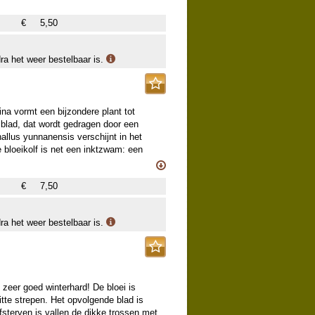
€
5,50
dra het weer bestelbaar is.
na vormt een bijzondere plant tot
 blad, dat wordt gedragen door een
llus yunnanensis verschijnt in het
e bloeikolf is net een inktzwam: een
staat een fraaie, glanzend blauwe tros
de knollen in de winter droog en koel
€
7,50
dra het weer bestelbaar is.
zeer goed winterhard! De bloei is
itte strepen. Het opvolgende blad is
fsterven is vallen de dikke trossen met