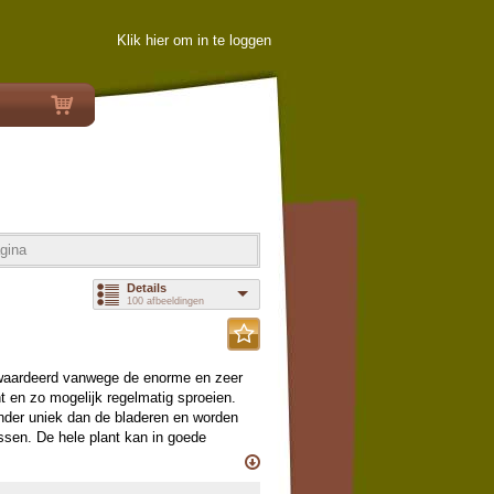
Klik hier om in te loggen
gina
Details
100 afbeeldingen
gewaardeerd vanwege de enorme en zeer
ht en zo mogelijk regelmatig sproeien.
inder uniek dan de bladeren en worden
ssen. De hele plant kan in goede
n, de prachtige nerven en de rechtop
aan de bladeren van deze familie in een