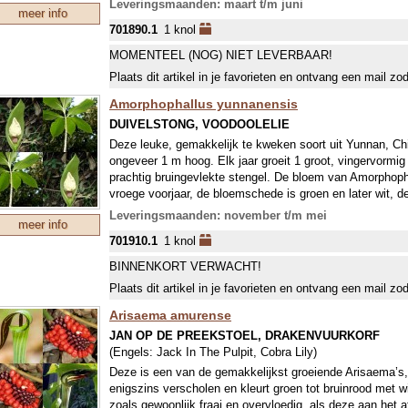
Leveringsmaanden: maart t/m juni
meer info
701890.1
1 knol
MOMENTEEL (NOG) NIET LEVERBAAR!
Plaats dit artikel in je favorieten en ontvang een mail zo
Amorphophallus yunnanensis
DUIVELSTONG, VOODOOLELIE
Deze leuke, gemakkelijk te kweken soort uit Yunnan, Chi
ongeveer 1 m hoog. Elk jaar groeit 1 groot, vingervormig
prachtig bruingevlekte stengel. De bloem van Amorphopha
vroege voorjaar, de bloemschede is groen en later wit, d
steel met grote, langwerpige, witte hoed. Na de bloei ont
Leveringsmaanden: november t/m mei
meer info
met bessen. Geef de plant een deels beschaduwd plekje, 
701910.1
1 knol
opslaan verdient aanbeveling.
BINNENKORT VERWACHT!
Plaats dit artikel in je favorieten en ontvang een mail zo
Arisaema amurense
JAN OP DE PREEKSTOEL, DRAKENVUURKORF
(Engels:
Jack In The Pulpit, Cobra Lily
)
Deze is een van de gemakkelijkst groeiende Arisaema’s, 
enigszins verscholen en kleurt groen tot bruinrood met w
zoals gewoonlijk fraai en overvloedig, als deze aan het a