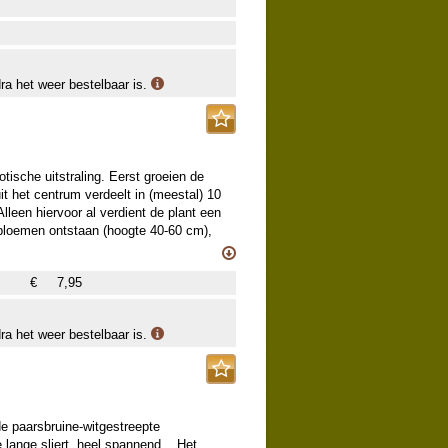
chaduw. Geef ze een plekje met veel
dra het weer bestelbaar is.
tische uitstraling. Eerst groeien de
it het centrum verdeelt in (meestal) 10
lleen hiervoor al verdient de plant een
e bloemen ontstaan (hoogte 40-60 cm),
peren strepen in de lengterichting. Het
 overbuigende, lange uitgroeiing
€
7,95
tse preekstoel is compleet! De planten
n, namelijk in de schaduw. Geef ze een
dra het weer bestelbaar is.
e paarsbruine-witgestreepte
ange sliert, heel spannend... Het