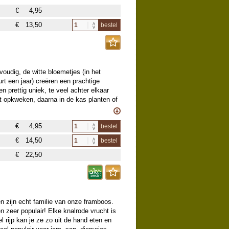
 dan nodig en gunstig voor de bloei. De
€
4,95
 hebben naast de zoete tonen ook een
vrouwelijke bloemen aan 1 plant.
€
13,50
bestel
voudig, de witte bloemetjes (in het
urt een jaar) creëren een prachtige
n prettig uniek, te veel achter elkaar
ot opkweken, daarna in de kas planten of
edelijk winterhard, tot -16°C. De groei in
jft steken op 3 meter hoogte, behalve op
€
4,95
bestel
 vocht, kan de boom tot maximaal 10
€
14,50
bestel
€
22,50
n zijn echt familie van onze framboos.
n zeer populair! Elke knalrode vrucht is
l rijp kan je ze zo uit de hand eten en