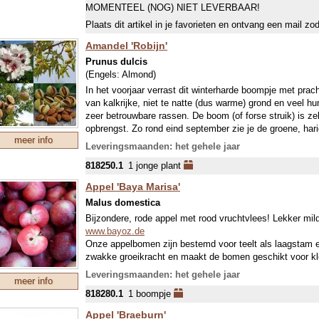
MOMENTEEL (NOG) NIET LEVERBAAR!
Plaats dit artikel in je favorieten en ontvang een mail zo
Amandel 'Robijn'
Prunus dulcis
(Engels:
Almond
)
In het voorjaar verrast dit winterharde boompje met pra
van kalkrijke, niet te natte (dus warme) grond en veel h
zeer betrouwbare rassen. De boom (of forse struik) is ze
opbrengst. Zo rond eind september zie je de groene, hari
meer info
niet te plukken, de dichte vruchten zijn namelijk niet ope
Leveringsmaanden: het gehele jaar
ook wachten tot ze vallen. Laat de noten 3 weken drogen
818250.1
1 jonge plant
geroosterd. De noten bevatten een bruine schil die niet i
kan je de bruine velletjes er makkelijk af halen. Je ka
Appel 'Baya Marisa'
bewaren op een droge, donkere en koele plek.
Malus domestica
Je hoeft de oogst niet te beschermen want vogels eten 
voor nachtvorst tijdens de bloei in de lente. Je snoeit ee
Bijzondere, rode appel met rood vruchtvlees! Lekker mildz
zomermaanden, of anders direct na de oogst. Snoeien i
www.bayoz.de
voordeel: je kunt zien waar vruchten hangen en je snoei
Onze appelbomen zijn bestemd voor teelt als laagsta
lange en hoge takken tot op 1/3 terug, plus uiteraard de
zwakke groeikracht en maakt de bomen geschikt voor kle
takken. En aangezien je de vruchten ziet hangen kun je 
Leveringsmaanden: het gehele jaar
meer info
terugsnoeien of inkorten. Amandel en Perzik bestuiven el
818280.1
1 boompje
leveren geënte boompjes, onderstam St. Juliën A.
VOOR BELGIË MOETEN WE € 10 EXTRA KOSTEN 
Appel 'Braeburn'