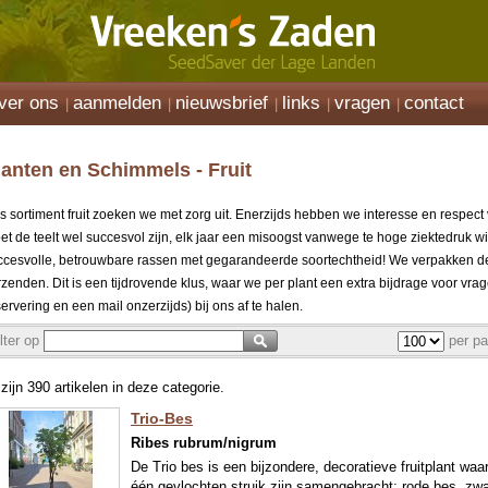
ver ons
aanmelden
nieuwsbrief
links
vragen
contact
lanten en Schimmels - Fruit
s sortiment fruit zoeken we met zorg uit. Enerzijds hebben we interesse en respect 
et de teelt wel succesvol zijn, elk jaar een misoogst vanwege te hoge ziektedruk
ccesvolle, betrouwbare rassen met gegarandeerde soortechtheid! We verpakken de
rzenden. Dit is een tijdrovende klus, waar we per plant een extra bijdrage voor vrag
ervering en een mail onzerzijds) bij ons af te halen.
ilter op
per pa
 zijn 390 artikelen in deze categorie.
Trio-Bes
Ribes rubrum/nigrum
De Trio bes is een bijzondere, decoratieve fruitplant waa
één gevlochten struik zijn samengebracht: rode bes, zwa