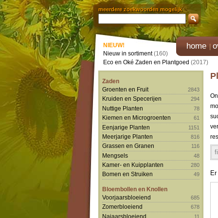
meerdere zoekwoorden mogelijk
home
o
NIEUW!
Nieuw in sortiment
(160)
Eco en Oké Zaden en Plantgoed
(2017)
P
Zaden
Groenten en Fruit
2843
On
Kruiden en Specerijen
294
mo
Nuttige Planten
78
su
Kiemen en Microgroenten
61
ve
Eenjarige Planten
1151
Meerjarige Planten
res
816
Grassen en Granen
116
f
Mengsels
48
Kamer- en Kuipplanten
280
Er
Bomen en Struiken
49
Bloembollen en Knollen
Voorjaarsbloeiend
685
Zomerbloeiend
678
Najaarsbloeiend
11