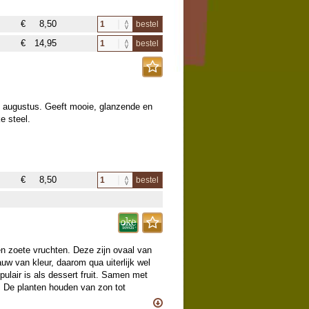
€
8,50
bestel
€
14,95
bestel
n augustus. Geeft mooie, glanzende en
e steel.
€
8,50
bestel
 en zoete vruchten. Deze zijn ovaal van
uw van kleur, daarom qua uiterlijk wel
pulair is als dessert fruit. Samen met
. De planten houden van zon tot
n moet de plant wat op gang komen,