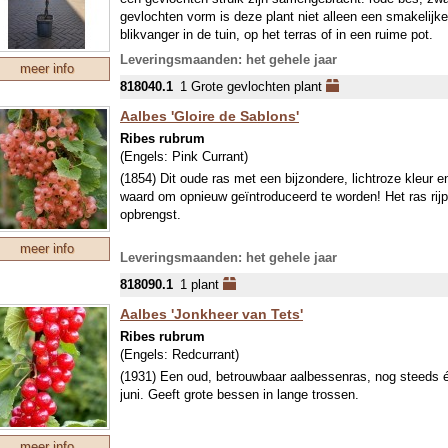
gevlochten vorm is deze plant niet alleen een smakelijke
blikvanger in de tuin, op het terras of in een ruime pot.
Leveringsmaanden: het gehele jaar
meer info
In het voorjaar verschijnen kleine bloemtrossen die aantr
818040.1
1 Grote gevlochten plant
bestuivers. Vanaf de zomer rijpen de verschillende besse
van smaak, de zwarte bessen hebben een krachtig, aroma
Aalbes 'Gloire de Sablons'
zachter en iets zoeter. Samen zorgen ze voor een gevari
Ribes rubrum
en smaken.
(Engels:
Pink Currant
)
De bessen zijn heerlijk om vers te eten en kunnen ook w
(1854) Dit oude ras met een bijzondere, lichtroze kleur e
gebak en fruitsalades. De plant is zelfbestuivend en groe
waard om opnieuw geïntroduceerd te worden! Het ras rij
halfschaduwrijke plek in een voedzame, goed doorlaten
opbrengst.
meer info
De gevlochten Trio bes is goed winterhard en eenvoudig 
Leveringsmaanden: het gehele jaar
snoeien blijft de gevlochten vorm mooi behouden en st
818090.1
1 plant
vruchtdragende takken.
Aalbes 'Jonkheer van Tets'
Ribes rubrum
(Engels:
Redcurrant
)
(1931) Een oud, betrouwbaar aalbessenras, nog steeds 
juni. Geeft grote bessen in lange trossen.
meer info