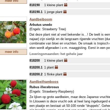
meer info
maar dan kan deze flink uitgroeien. Af en toe snoeien is
818190
1 kleine plant
heerlijk zoet geurende, crèmekleurige met lila bloemen
lichte chocoladegeur. De plant bloeit met mannelijke en 
818190.1
1 jonge plant
Aardbeiboom
Arbutus unedo
(Engels:
Strawberry Tree
)
Dat deze plant niet al veel bekender is…! De teelt is een
najaar) zijn sierlijk en de langzaam rijpende vruchten (du
combinatie van bloei en vruchten. De smaak is tropisch e
eten wordt afgeraden i.v.m. maaggisting. Eerst in een p
meer info
op een niet te natte plaats in de tuin. De kleine boom is r
Leveringsmaanden: het gehele jaar
Noord-Europa is tamelijk traag: in 5 jaar tot 2 meter, bli
818200
1 kleine plant
zeer beschutte plekken. In de subtropen met voldoende
meter hoogte uitgroeien.
818200.1
1 plant
818200.2
1 flinke plant
Aardbeiframboos
Rubus illecebrosus
(Engels:
Strawberry-Raspberry
)
Ze lijken op grote aardbeien, maar deze Japanse vruchte
In Litouwen is deze vrucht ook al heel lang ingeburgerd e
een plaatje en bestaat uit 50-100 ronde “druppels”. Gehee