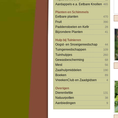
Aardappels e.a. Eetbare Knollen
465
Planten en Schimmels
Eetbare planten
470
Fruit
390
Paddenstoelen en Kefir
28
Bijzondere Planten
41
Hulp bij Tuinieren
Oogst- en Snoeigereedschap
44
Tuingereedschappen
109
Tuinhulpjes
260
Gewasbescherming
68
Mest
56
Zaaihulpmiddelen
190
Boeken
89
VreekenClub en Zaadgidsen
4
Overigen
Dierenliefde
131
Natuurpotten
38
Aanbiedingen
9