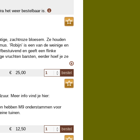
dra het weer bestelbaar is.
chtige, zachtroze bloesem. Ze houden
umus. ‘Robijn’ is een van de weinige en
lfbestuivend en geeft een flinke
ge vruchten barsten, eerder hoef je ze
n te krijgen en ook nog niet rijp. Je kan
, dan zijn ze eetbaar: rauw of
€
25,00
bestel
edereen lekker vindt. Na kort blancheren
n de ongepelde noten ongeveer 6 maanden
de amandelen niet. Maar pas wel op
n Amandel (en ander steenfruit) in de
uur. Meer info vind je hier:
n de zomermaanden heeft 1 groot
 daar dus op aanpassen. Snoei al te
m en hebben M9 onderstammen voor
 gebroken, dode, zieke of kruisende
ine tuinen.
eventueel niet dragen takken of
kaar mits ze tegelijk bloeien. We
€
12,50
bestel
BEREKENEN VANWEGE DE