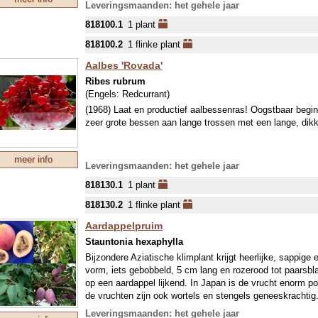
Leveringsmaanden: het gehele jaar
818100.1
1 plant
818100.2
1 flinke plant
Aalbes 'Rovada'
Ribes rubrum
(Engels:
Redcurrant
)
(1968) Laat en productief aalbessenras! Oogstbaar begi
zeer grote bessen aan lange trossen met een lange, dikk
meer info
Leveringsmaanden: het gehele jaar
818130.1
1 plant
818130.2
1 flinke plant
Aardappelpruim
Stauntonia hexaphylla
Bijzondere Aziatische klimplant krijgt heerlijke, sappige
vorm, iets gebobbeld, 5 cm lang en rozerood tot paarsbla
op een aardappel lijkend. In Japan is de vrucht enorm po
de vruchten zijn ook wortels en stengels geneeskrachtig
schaduw, in elk geval in vochtige grond. De eerste jare
Leveringsmaanden: het gehele jaar