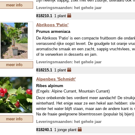
zijn heerlijk sappig, zoet met een zuurtje, uiteraard ook 
meer info
etc. De struik is winterhard en groeit ongeveer 80-100 c
Leveringsmaanden: het gehele jaar
de plant bloeit en draagt vrucht aan de stengels die in dat
818210.1
1 plant
Abrikoos 'Patio'
Prunus armeniaca
De Abrikoos 'Patio' is een compacte fruitboom die onda
verrassend rijke oogst levert. De goudgele tot oranje vru
aromatische smaak en een zacht, sappig vruchtvlees, wa
of te verwerken in desserts en jam.
Leveringsmaanden: het gehele jaar
meer info
In het vroege voorjaar zorgt de uitbundige bloei met wit
818215.1
1 plant
schouwspel, gevolgd door een smakelijke oogst in de zom
deze abrikozenboom ideaal voor potten, terrassen en klein
Alpenbes 'Schmidt'
1,5 tot 2 meter hoog, terwijl hij in de volle grond kan uitg
Ribes alpinum
(Engels:
Alpine Currant, Mountain Currant
)
Deze onbekende bes verdient meer aandacht! De struikje
winterhard. Het enige waar ze een hekel aan hebben: sle
winter het water blijft staan, maar aan de andere kant is 
Na de fraaie geelgroene bloemtrossen (populair bij bijen
meer info
prachtige rode bessen, die heerlijk zoet van smaak zijn. 
Leveringsmaanden: het gehele jaar
vrouwelijk aan 1 struik (éénhuizig en tweeslachtig). Geef
818240.1
1 jonge plant
beschaduwde plek. De struiken vormen mooie hagen!