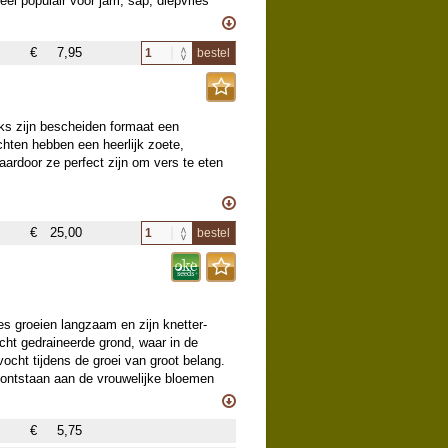
heel populair voor jam, sap, diepvries
m hoog, elk jaar het oude hout snoeien,
 jaar gegroeid zijn.
€
7,95
bestel
nks zijn bescheiden formaat een
chten hebben een heerlijk zoete,
ardoor ze perfect zijn om vers te eten
roze bloesem voor een prachtig
€
25,00
bestel
er. Dankzij zijn compacte groei is
e tuinen. In een pot blijft hij doorgaans
roeien tot circa 2 tot 3 meter.
s groeien langzaam en zijn knetter-
cht gedraineerde grond, waar in de
vocht tijdens de groei van groot belang.
) ontstaan aan de vrouwelijke bloemen
Deze variëteit bloeit mannelijk en
 de plant vruchtbare grond en een licht
€
5,75