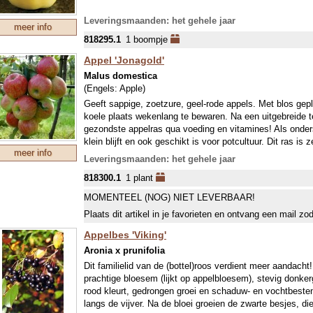
Leveringsmaanden: het gehele jaar
meer info
818295.1
1 boompje
Appel 'Jonagold'
Malus domestica
(Engels:
Apple
)
Geeft sappige, zoetzure, geel-rode appels. Met blos gep
koele plaats wekenlang te bewaren. Na een uitgebreide te
gezondste appelras qua voeding en vitamines! Als ond
klein blijft en ook geschikt is voor potcultuur. Dit ras is
meer info
buurt geven extra goede bestuiving. Jonagold ontstond i
Leveringsmaanden: het gehele jaar
geïntroduceerd. De eerste massale aanplant was daardoor 
818300.1
1 plant
Limburgse Haspengouw. Het ras kende vrij vlug een gro
productie per hectare geeft en de uitstekende smaakeig
MOMENTEEL (NOG) NIET LEVERBAAR!
combineert met de goede bewaareigenschappen van de 'G
Plaats dit artikel in je favorieten en ontvang een mail zo
in Nederland de op één na meest geteelde appel: 1782 h
volgen Elstar op (9562 ha in 2006).
Appelbes 'Viking'
Onze appelbomen zijn bestemd voor teelt als laagsta
Aronia x prunifolia
zwakke groeikracht en maakt de bomen geschikt voor kle
Dit familielid van de (bottel)roos verdient meer aandach
prachtige bloesem (lijkt op appelbloesem), stevig donkerg
rood kleurt, gedrongen groei en schaduw- en vochtbeste
langs de vijver. Na de bloei groeien de zwarte besjes, di