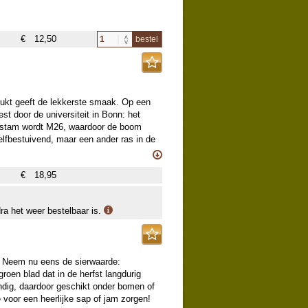
€
12,50
bestel
lukt geeft de lekkerste smaak. Op een
st door de universiteit in Bonn: het
erstam wordt M26, waardoor de boom
 zelfbestuivend, maar een ander ras in de
n de VS en is in België rond 1960
in de Sint-Truidense fruitstreek in het
€
18,95
ot succes omdat het een zeer hoge
enschappen van de 'Jonathan'
olden Delicious'. Jonagold is in 2006
dra het weer bestelbaar is.
a (19 %) op een totaal van 9562 ha. Ze
m en hebben M9 onderstammen voor
ine tuinen.
t! Neem nu eens de sierwaarde:
roen blad dat in de herfst langdurig
ndig, daardoor geschikt onder bomen of
e voor een heerlijke sap of jam zorgen!