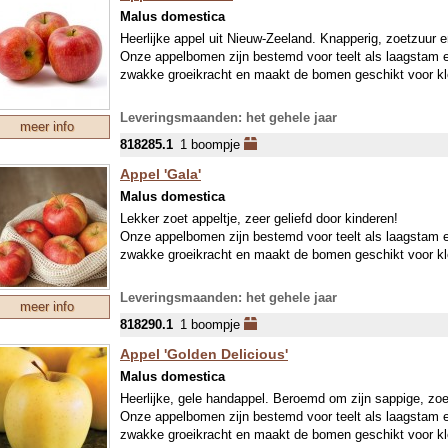
INPAKKOSTEN VAN DE BOOMPJES.
Malus domestica
Heerlijke appel uit Nieuw-Zeeland. Knapperig, zoetzuur en
Onze appelbomen zijn bestemd voor teelt als laagsta
zwakke groeikracht en maakt de bomen geschikt voor kle
Leveringsmaanden: het gehele jaar
meer info
818285.1
1 boompje
Appel 'Gala'
Malus domestica
Lekker zoet appeltje, zeer geliefd door kinderen!
Onze appelbomen zijn bestemd voor teelt als laagsta
zwakke groeikracht en maakt de bomen geschikt voor kle
Leveringsmaanden: het gehele jaar
meer info
818290.1
1 boompje
Appel 'Golden Delicious'
Malus domestica
Heerlijke, gele handappel. Beroemd om zijn sappige, zo
Onze appelbomen zijn bestemd voor teelt als laagsta
zwakke groeikracht en maakt de bomen geschikt voor kle