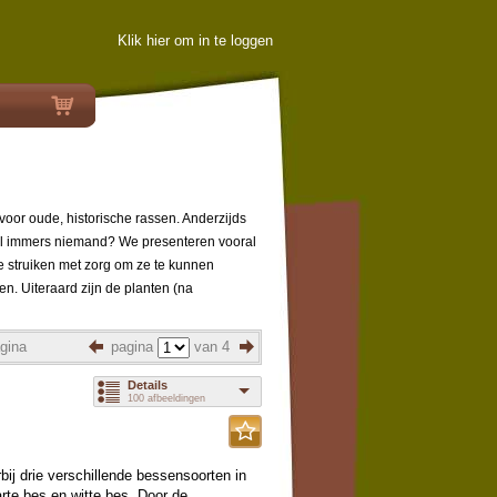
Klik hier om in te loggen
voor oude, historische rassen. Anderzijds
 wil immers niemand? We presenteren vooral
 struiken met zorg om ze te kunnen
en. Uiteraard zijn de planten (na
gina
pagina
van 4
Details
100 afbeeldingen
rbij drie verschillende bessensoorten in
rte bes en witte bes. Door de