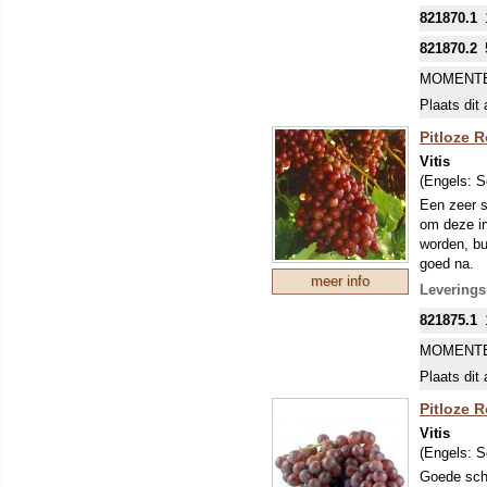
vormen. Ti
821870.1
tegen schi
DE MEES
821870.2
INKOPEN.
MOMENTE
Plaats dit 
Pitloze R
Vitis
(Engels:
S
Een zeer s
om deze in
worden, bu
goed na.
meer info
Het sortime
Leverings
druiven gev
821875.1
goed. Pitl
vormen. Ti
MOMENTE
tegen schi
Plaats dit 
DE MEES
INKOPEN.
Pitloze R
Vitis
(Engels:
S
Goede schi