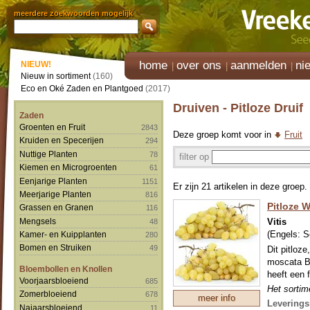
meerdere zoekwoorden mogelijk
home
over ons
aanmelden
ni
NIEUW!
Nieuw in sortiment
(160)
Eco en Oké Zaden en Plantgoed
(2017)
Druiven - Pitloze Druif
Zaden
Groenten en Fruit
2843
Deze groep komt voor in
Fruit
Kruiden en Specerijen
294
Nuttige Planten
78
filter op
Kiemen en Microgroenten
61
Eenjarige Planten
1151
Er zijn 21 artikelen in deze groep.
Meerjarige Planten
816
Pitloze W
Grassen en Granen
116
Vitis
Mengsels
48
(Engels:
S
Kamer- en Kuipplanten
280
Bomen en Struiken
49
Dit pitloz
moscata B)
Bloembollen en Knollen
heeft een f
Voorjaarsbloeiend
685
Het sortime
Zomerbloeiend
678
meer info
druiven gev
Leverings
Najaarsbloeiend
11