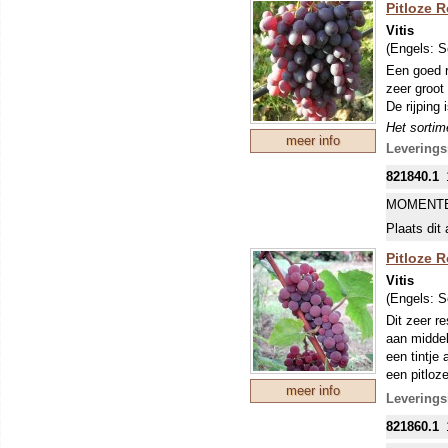
Pitloze R
Vitis
(Engels:
S
Een goed r
zeer groot
De rijping 
Het sortime
meer info
druiven gev
Leverings
goed. Pitl
821840.1
vormen. Ti
tegen schi
MOMENTE
DE MEES
Plaats dit 
INKOPEN.
Pitloze R
Vitis
(Engels:
S
Dit zeer r
aan middel
een tintje
een pitloz
meer info
Het sortime
Leverings
druiven gev
821860.1
goed. Pitl