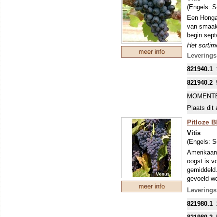
(Engels:
S
Een Hongaa
van smaak,
begin sept
Het sortime
meer info
druiven gev
Leverings
goed. Pitl
821940.1
vormen. Ti
tegen schi
821940.2
DE MEES
MOMENTE
INKOPEN.
Plaats dit 
Pitloze B
Vitis
(Engels:
S
Amerikaans
oogst is v
gemiddeld. 
gevoeld wo
meer info
stevig en 
Leverings
46000)
821980.1
Het sortime
druiven gev