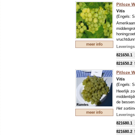
Pitloze W
DE MEES
INKOPEN.
Vitis
(Engels:
S
Amerikaans
middengrot
honingzoet
vruchtdunn
meer info
Het sortime
Leverings
druiven gev
821650.1
goed. Pitl
vormen. Ti
821650.2
tegen schi
Pitloze W
DE MEES
INKOPEN.
Vitis
(Engels:
S
Heerlijk z
middentijd
de bessen 
Het sortime
meer info
druiven gev
Leverings
goed. Pitl
821680.1
vormen. Ti
tegen schi
821680.2