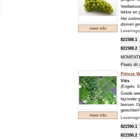
Veelbelove
lekker en 
Het sortime
druiven gev
meer info
goed. Pitl
Leverings
vormen. Ti
821588.1
tegen schi
DE MEES
821588.2
INKOPEN.
MOMENTE
Plaats dit 
Pitloze W
Vitis
(Engels:
S
Goede weer
bijzonder 
bessen. Op
gerechten! 
meer info
Het sortime
Leverings
druiven gev
821590.1
goed. Pitl
vormen. Ti
821590.2
tegen schi