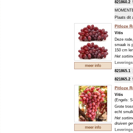
vormen. Ti
821860.2
tegen schi
MOMENTE
DE MEES
INKOPEN.
Plaats dit 
Pitloze R
Vitis
Deze rode, 
smaak is p
150 cm len
Het sortime
druiven gev
Leverings
meer info
goed. Pitl
821865.1
vormen. Ti
tegen schi
821865.2
DE MEES
Pitloze R
INKOPEN.
Vitis
(Engels:
S
Grote tros
echt smull
Het sortime
druiven gev
meer info
goed. Pitl
Leverings