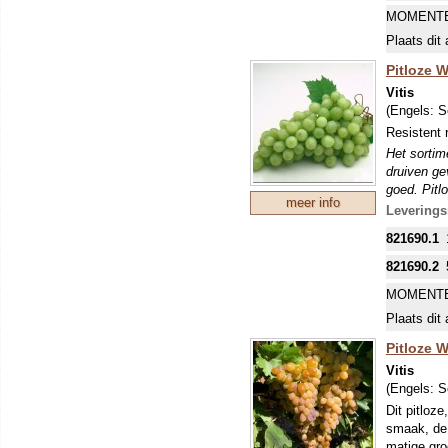
DE MEES
MOMENTE
INKOPEN.
Plaats dit 
Pitloze W
Vitis
(Engels:
S
Resistent 
Het sortime
druiven gev
goed. Pitl
meer info
vormen. Ti
Leverings
tegen schi
821690.1
DE MEES
INKOPEN.
821690.2
MOMENTE
Plaats dit 
Pitloze W
Vitis
(Engels:
S
Dit pitloz
smaak, de 
matige gro