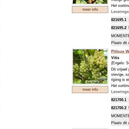
Het sortime
meer info
druiven gev
Leverings
goed. Pitl
821695.1
vormen. Ti
tegen schi
821695.2
DE MEES
MOMENTE
INKOPEN.
Plaats dit 
Pitloze W
Vitis
(Engels:
S
Dit vrijwel
stevige, s
rijping is
Het sortime
meer info
druiven gev
Leverings
goed. Pitl
821700.1
vormen. Ti
tegen schi
821700.2
DE MEES
MOMENTE
INKOPEN.
Plaats dit 