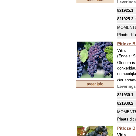
vormen. Ti
Leverings
tegen schi
821925.1
821925.2
MOMENTE
Plaats dit 
Pitloze B
Vitis
(Engels:
S
Glenora is
donkerblau
en heerlijk
Het sortime
meer info
druiven gev
Leverings
goed. Pitl
821930.1
vormen. Ti
tegen schi
821930.2
DE MEES
MOMENTE
INKOPEN.
Plaats dit 
Pitloze B
Vitis