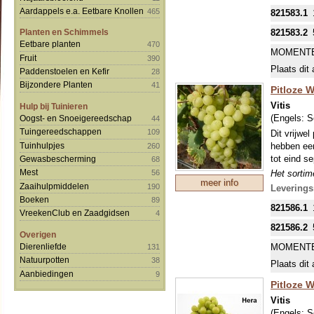
goed. Pitl
Aardappels e.a. Eetbare Knollen
465
821583.1
vormen. Ti
tegen schi
821583.2
Planten en Schimmels
DE MEES
Eetbare planten
470
MOMENTE
INKOPEN.
Fruit
390
Plaats dit 
Paddenstoelen en Kefir
28
Bijzondere Planten
41
Pitloze Wi
Vitis
Hulp bij Tuinieren
(Engels:
S
Oogst- en Snoeigereedschap
44
Tuingereedschappen
109
Dit vrijwel
Tuinhulpjes
hebben een
260
tot eind s
Gewasbescherming
68
Mest
Het sortime
56
meer info
druiven gev
Zaaihulpmiddelen
190
Leverings
goed. Pitl
Boeken
89
821586.1
vormen. Ti
VreekenClub en Zaadgidsen
4
tegen schi
821586.2
Overigen
DE MEES
MOMENTE
Dierenliefde
131
INKOPEN.
Natuurpotten
38
Plaats dit 
Aanbiedingen
9
Pitloze W
Vitis
(Engels:
S