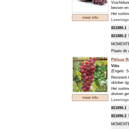
Vruchtdunn
bessen en
Het sortime
meer info
druiven gev
Leverings
goed. Pitl
821880.1
vormen. Ti
tegen schi
821880.2
DE MEES
MOMENTE
INKOPEN.
Plaats dit 
Pitloze R
Vitis
(Engels:
S
Resistent 
oktober ri
Het sortime
druiven gev
meer info
goed. Pitl
Leverings
vormen. Ti
821890.1
tegen schi
821890.2
MOMENTE