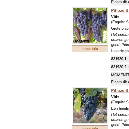
Plaats dit 
Pitloze 
Vitis
(Engels:
S
Grote blau
Het sortime
druiven gev
goed. Pitl
meer info
vormen. Ti
Leverings
tegen schi
821920.1
DE MEES
INKOPEN.
821920.2
MOMENTE
Plaats dit 
Pitloze 
Vitis
(Engels:
S
Een heerli
Het sortime
druiven gev
goed. Pitl
meer info