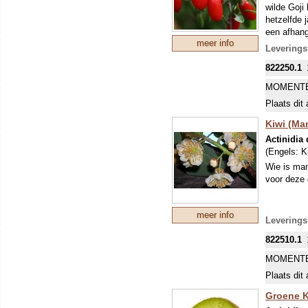
wilde Goji 
hetzelfde 
een afhang
meer info
Leverings
822250.1
MOMENTE
Plaats dit 
Kiwi (Man
Actinidia 
(Engels:
K
Wie is man
voor deze 
meer info
Leverings
822510.1
MOMENTE
Plaats dit 
Groene K