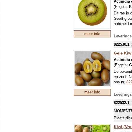
Actinidia 
(Engels:
K
Dit ras is
Geeft grot
nabijheid n
meer info
Leverings
822530.1
Gele Kiwi
Actinidia 
(Engels:
G
De bekende
en zoet! N
ons nr.
82
meer info
Leverings
822532.1
MOMENTE
Plaats dit 
Kiwi (Vro