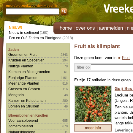
meerdere zoekwoorden mogelijk
home
over ons
aanmelden
ni
NIEUW!
Nieuw in sortiment
(160)
Eco en Oké Zaden en Plantgoed
(2018)
Fruit als klimplant
Zaden
Groenten en Fruit
2843
Deze groep komt voor in
Fruit
Kruiden en Specerijen
294
Nuttige Planten
78
filter op
Kiemen en Microgroenten
61
Eenjarige Planten
1151
Er zijn 17 artikelen in deze groep.
Meerjarige Planten
816
Goji-Bes 
Grassen en Granen
116
Lycium b
Mengsels
48
(Engels:
R
Kamer- en Kuipplanten
280
Bomen en Struiken
49
Een nieuwe
planten. U
Bloembollen en Knollen
wortels be
Voorjaarsbloeiend
685
lange takk
Zomerbloeiend
678
meer info
zonnig of 
Leverings
Najaarsbloeiend
11