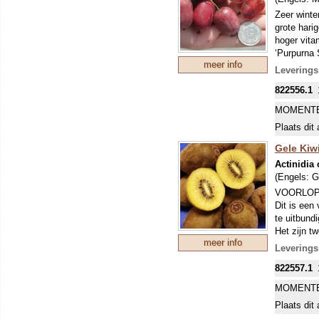
Zeer winte
grote hari
hoger vita
‘Purpurna 
meer info
een zeer g
Leverings
bijvoorbeel
822556.1
MOMENTE
Plaats dit 
Gele Kiwi
Actinidia
(Engels:
G
VOORLOP
Dit is een 
te uitbund
Het zijn t
meer info
voor de be
Leverings
822557.1
MOMENTE
Plaats dit 