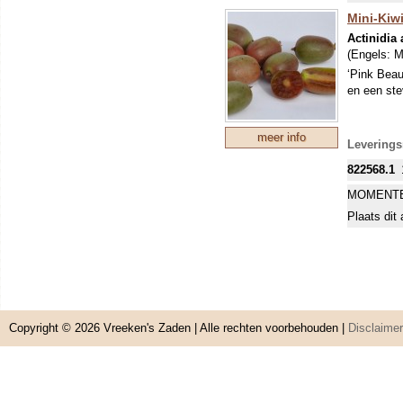
Mini-Kiwi
Actinidia 
(Engels:
M
‘Pink Beau
en een stev
meer info
Leverings
822568.1
MOMENTE
Plaats dit 
Copyright © 2026
Vreeken's Zaden
| Alle rechten voorbehouden |
Disclaimer