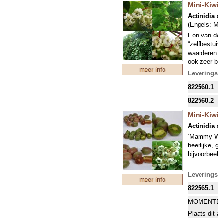
Mini-Kiwi
Actinidia 
(Engels:
M
Een van de
“zelfbestu
waarderen.
ook zeer b
meer info
een zeer n
Leverings
822560.1
822560.2
Mini-Kiw
Actinidia 
‘Mammy Wei
heerlijke,
bijvoorbee
Leverings
meer info
822565.1
MOMENTE
Plaats dit 