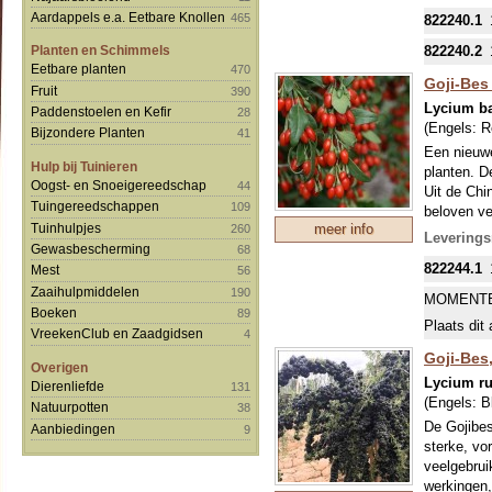
zijn zeer 
Aardappels e.a. Eetbare Knollen
465
822240.1
vanwege he
vruchtzett
822240.2
Planten en Schimmels
soepen, me
Eetbare planten
470
jonge sche
Goji-Bes 
Fruit
390
een gezond
Lycium b
Paddenstoelen en Kefir
28
schaadt. D
(Engels:
R
Bijzondere Planten
41
Hoe meer z
Een nieuwe
Hulp bij Tuinieren
planten. D
Oogst- en Snoeigereedschap
44
Uit de Chi
Tuingereedschappen
109
beloven v
Tuinhulpjes
meer info
260
takken, di
Leverings
Gewasbescherming
half besch
68
822244.1
vorstbeste
Mest
56
hoge Carot
Zaaihulpmiddelen
190
MOMENTE
Tenslotte 
Boeken
89
Plaats dit 
de wok, vo
VreekenClub en Zaadgidsen
4
worden als
Goji-Bes,
Overigen
makende sa
Lycium r
Dierenliefde
131
planten ku
(Engels:
B
Natuurpotten
hoe beter 
38
De Gojibes
Aanbiedingen
9
sterke, vo
veelgebrui
werkingen,