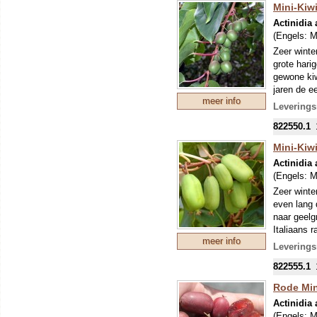
Mini-Kiwi
Actinidia
(Engels:
M
Zeer winte
grote hari
gewone kiw
jaren de e
meer info
kans op ee
Leverings
stuifmeelg
822550.1
Mini-Kiwi
Actinidia 
(Engels:
M
Zeer winte
even lang 
naar geelg
Italiaans r
meer info
eerste (be
Leverings
822555.1
Rode Min
Actinidia 
(Engels:
M