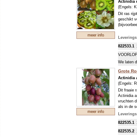
Actinidia 
(Engels:
K
Dit ras rij
geschikt v
(bijvoorbee
meer info
Leverings
822533.1
VOORLOP
We laten d
Grote Ro
Actinidia 
(Engels:
R
Dit fraaie
Actinidia a
vruchten d
als in de s
meer info
aangename 
Leverings
Ze groeien
822535.1
krijgen: zi
paniek het 
822535.2