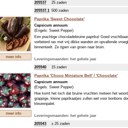
205537
25 zaden
205537.1
500 zaden
Paprika 'Sweet Chocolate'
Capsicum annuum
(Engels:
Sweet Pepper
)
Een prachtige chocoladebruine paprika! Goed vruchtbaar 
verbeterd ras met vrij dikke wanden en opvallende vroeg
binnenteelt. Ze rijpen van groen naar bruin.
meer info
Leveringsmaanden: het gehele jaar
205540
15 zaden
Paprika 'Choco Miniature Bell' / 'Chocolate'
Capsicum annuum
(Engels:
Sweet Pepper
)
Hoe komt het toch dat bruine vruchten meteen het woord
grappige, kleine paprikaatjes zullen wel voor bonbons d
kleurenpalet.
meer info
Leveringsmaanden: het gehele jaar
205543
± 25 zaden