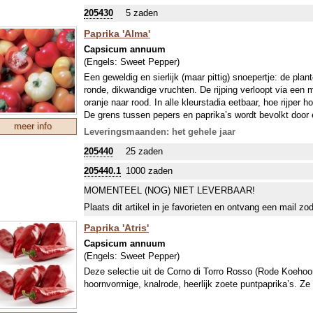
847520
).
205430
5 zaden
Een filmpje over het enten van tomaat (paprika en peper e
www.youtube.com
.
Paprika 'Alma'
Capsicum annuum
(Engels:
Sweet Pepper
)
Een geweldig en sierlijk (maar pittig) snoepertje: de pla
ronde, dikwandige vruchten. De rijping verloopt via een m
oranje naar rood. In alle kleurstadia eetbaar, hoe rijper h
De grens tussen pepers en paprika’s wordt bevolkt door 
meer info
oude interessante rasje. Leuk om als snack te vullen met
Leveringsmaanden: het gehele jaar
inmaak in olie, maar uiteraard ook gewoon heerlijk als g
205440
25 zaden
zaden voor een mildere smaak.
205440.1
1000 zaden
MOMENTEEL (NOG) NIET LEVERBAAR!
Plaats dit artikel in je favorieten en ontvang een mail zo
Paprika 'Atris'
Capsicum annuum
(Engels:
Sweet Pepper
)
Deze selectie uit de Corno di Torro Rosso (Rode Koehoor
hoornvormige, knalrode, heerlijk zoete puntpaprika’s. Z