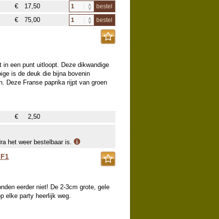
€
17,50
bestel
€
75,00
bestel
t in een punt uitloopt. Deze dikwandige
pige is de deuk die bijna bovenin
n. Deze Franse paprika rijpt van groen
€
2,50
dra het weer bestelbaar is.
 F1
onden eerder niet! De 2-3cm grote, gele
 elke party heerlijk weg.