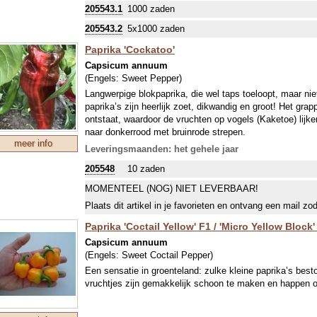
205543.1
1000 zaden
205543.2
5x1000 zaden
Paprika 'Cockatoo'
Capsicum annuum
(Engels:
Sweet Pepper
)
Langwerpige blokpaprika, die wel taps toeloopt, maar nie
paprika’s zijn heerlijk zoet, dikwandig en groot! Het grap
ontstaat, waardoor de vruchten op vogels (Kaketoe) lijke
naar donkerrood met bruinrode strepen.
meer info
Leveringsmaanden: het gehele jaar
205548
10 zaden
MOMENTEEL (NOG) NIET LEVERBAAR!
Plaats dit artikel in je favorieten en ontvang een mail zo
Paprika 'Coctail Yellow' F1 / 'Micro Yellow Block'
Capsicum annuum
(Engels:
Sweet Coctail Pepper
)
Een sensatie in groenteland: zulke kleine paprika’s best
vruchtjes zijn gemakkelijk schoon te maken en happen op