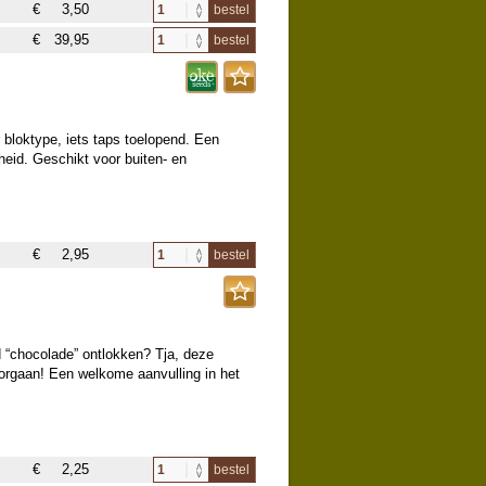
€
3,50
bestel
€
39,95
bestel
bloktype, iets taps toelopend. Een
heid. Geschikt voor buiten- en
€
2,95
bestel
 “chocolade” ontlokken? Tja, deze
oorgaan! Een welkome aanvulling in het
€
2,25
bestel