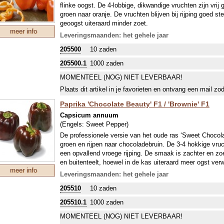
flinke oogst. De 4-lobbige, dikwandige vruchten zijn vrij 
groen naar oranje. De vruchten blijven bij rijping goed st
geoogst uiteraard minder zoet.
meer info
Leveringsmaanden: het gehele jaar
205500
10 zaden
205500.1
1000 zaden
MOMENTEEL (NOG) NIET LEVERBAAR!
Plaats dit artikel in je favorieten en ontvang een mail zo
Paprika 'Chocolate Beauty' F1 / 'Brownie' F1
Capsicum annuum
(Engels:
Sweet Pepper
)
De professionele versie van het oude ras ‘Sweet Chocolat
groen en rijpen naar chocoladebruin. De 3-4 hokkige vr
een opvallend vroege rijping. De smaak is zachter en zo
en buitenteelt, hoewel in de kas uiteraard meer ogst ve
meer info
Leveringsmaanden: het gehele jaar
205510
10 zaden
205510.1
1000 zaden
MOMENTEEL (NOG) NIET LEVERBAAR!