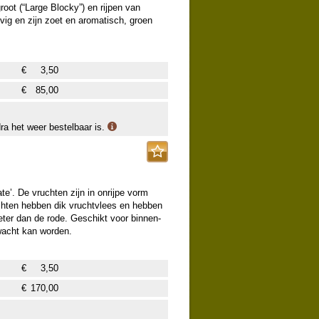
groot (“Large Blocky”) en rijpen van
evig en zijn zoet en aromatisch, groen
€
3,50
€
85,00
dra het weer bestelbaar is.
e’. De vruchten zijn in onrijpe vorm
uchten hebben dik vruchtvlees en hebben
eter dan de rode. Geschikt voor binnen-
rwacht kan worden.
€
3,50
€
170,00