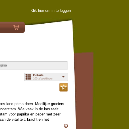
Klik hier om in te loggen
gina
Details
100 afbeeldingen
ons land prima doen. Moeilijke groeiers
derstam. Wie vaak in de kas teelt
erstam voor paprika en peper met zeer
an de vitaliteit, kracht en het
en peper de kleinere maat entclips, (zie