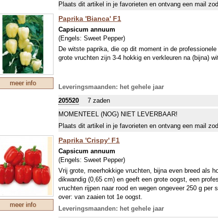
Plaats dit artikel in je favorieten en ontvang een mail zo
Paprika 'Bianca' F1
Capsicum annuum
(Engels:
Sweet Pepper
)
De witste paprika, die op dit moment in de professionele 
grote vruchten zijn 3-4 hokkig en verkleuren na (bijna) wit 
meer info
Leveringsmaanden: het gehele jaar
205520
7 zaden
MOMENTEEL (NOG) NIET LEVERBAAR!
Plaats dit artikel in je favorieten en ontvang een mail zo
Paprika 'Crispy' F1
Capsicum annuum
(Engels:
Sweet Pepper
)
Vrij grote, meerhokkige vruchten, bijna even breed als h
dikwandig (0,65 cm) en geeft een grote oogst, een profe
vruchten rijpen naar rood en wegen ongeveer 250 g per s
over: van zaaien tot 1e oogst.
meer info
Leveringsmaanden: het gehele jaar