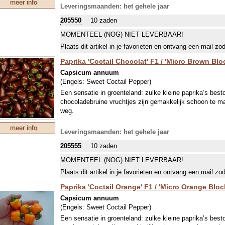
meer info
Leveringsmaanden: het gehele jaar
205550
10 zaden
MOMENTEEL (NOG) NIET LEVERBAAR!
Plaats dit artikel in je favorieten en ontvang een mail zo
Paprika 'Coctail Chocolat' F1 / 'Micro Brown Blo
Capsicum annuum
(Engels:
Sweet Coctail Pepper
)
Een sensatie in groenteland: zulke kleine paprika’s best
chocoladebruine vruchtjes zijn gemakkelijk schoon te ma
weg.
meer info
Leveringsmaanden: het gehele jaar
205555
10 zaden
MOMENTEEL (NOG) NIET LEVERBAAR!
Plaats dit artikel in je favorieten en ontvang een mail zo
Paprika 'Coctail Orange' F1 / 'Micro Orange Bloc
Capsicum annuum
(Engels:
Sweet Coctail Pepper
)
Een sensatie in groenteland: zulke kleine paprika’s best