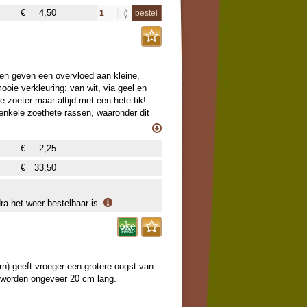
€
4,50
bestel
nt je op dezelfde manier) vind je hier:
nten geven een overvloed aan kleine,
ooie verkleuring: van wit, via geel en
oe zoeter maar altijd met een hete tik!
enkele zoethete rassen, waaronder dit
 kaas o.i.d., ook heel geliefd voor de
ebakken of rauw vruchtje. Verwijder de
€
2,25
€
33,50
dra het weer bestelbaar is.
n) geeft vroeger een grotere oogst van
e worden ongeveer 20 cm lang.