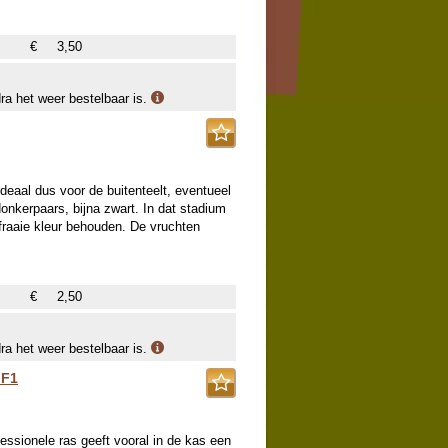
€
3,50
dra het weer bestelbaar is.
ideaal dus voor de buitenteelt, eventueel
donkerpaars, bijna zwart. In dat stadium
e fraaie kleur behouden. De vruchten
€
2,50
dra het weer bestelbaar is.
 F1
fessionele ras geeft vooral in de kas een