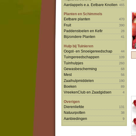
Aardappels e.a. Eetbare Knollen
465
Planten en Schimmels
Eetbare planten
470
Fruit
390
Paddenstoelen en Kefir
28
Bijzondere Planten
41
Hulp bij Tuinieren
Oogst- en Snoeigereedschap
44
Tuingereedschappen
109
Tuinhulpjes
260
Gewasbescherming
68
Mest
56
Zaaihulpmiddelen
190
Boeken
89
VreekenClub en Zaadgidsen
4
Overigen
Dierenliefde
131
Natuurpotten
38
Aanbiedingen
9