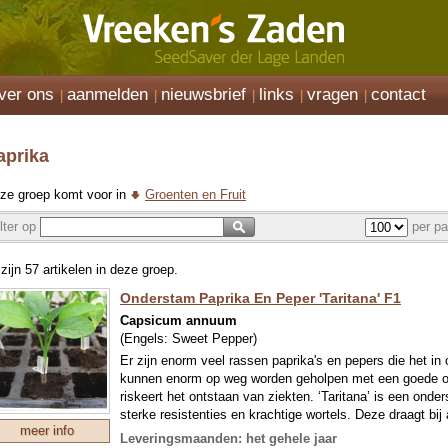
ver ons
aanmelden
nieuwsbrief
links
vragen
contact
aprika
ze groep komt voor in
Groenten en Fruit
ilter op
per pa
 zijn 57 artikelen in deze groep.
Onderstam Paprika En Peper 'Taritana' F1
Capsicum annuum
(Engels:
Sweet Pepper
)
Er zijn enorm veel rassen paprika's en pepers die het in 
kunnen enorm op weg worden geholpen met een goede on
riskeert het ontstaan van ziekten. ‘Taritana’ is een ond
sterke resistenties en krachtige wortels. Deze draagt bij a
meer info
uithoudingsvermogen van uw teelt. Gebruik voor paprika 
Leveringsmaanden: het gehele jaar