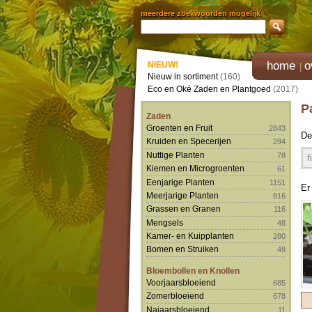
meerdere zoekwoorden mogelijk
home
o
NIEUW!
Nieuw in sortiment
(160)
Eco en Oké Zaden en Plantgoed
(2017)
P
Zaden
Groenten en Fruit
2843
De
Kruiden en Specerijen
294
Nuttige Planten
78
f
Kiemen en Microgroenten
61
Eenjarige Planten
1151
Er
Meerjarige Planten
816
Grassen en Granen
116
Mengsels
48
Kamer- en Kuipplanten
280
Bomen en Struiken
49
Bloembollen en Knollen
Voorjaarsbloeiend
685
Zomerbloeiend
678
Najaarsbloeiend
11