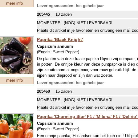
meer info
Leveringsmaanden: het gehele jaar
205445
10 zaden
MOMENTEEL (NOG) NIET LEVERBAAR!
Plaats dit artikel in je favorieten en ontvang een mail zo
Paprika 'Black Knight'
Capsicum annuum
(Engels:
Sweet Pepper
)
De planten van deze fraaie paprika blijven vrij compact, 
in potten. De onrijpe kleur van deze puntpaprika is diep 
zijn ze uiteraard al oogstbaar, voor rauw gebruik blijft d
rijpen naar dieprood en zijn dan wat zoeter.
meer info
Leveringsmaanden: het gehele jaar
205460
15 zaden
MOMENTEEL (NOG) NIET LEVERBAAR!
Plaats dit artikel in je favorieten en ontvang een mail zo
Paprika 'Charming Star' F1 / 'Milena' F1 / 'Delirio'
Capsicum annuum
(Engels:
Sweet Pepper
)
Een oranje paprika, Hollandser kan het toch niet! Dit pro