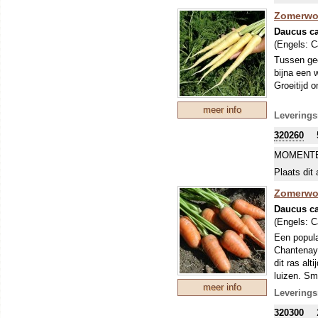
Zomerwor
Daucus ca
(Engels:
C
Tussen gee
bijna een 
Groeitijd 
meer info
Leverings
320260
MOMENTE
Plaats dit 
Zomerwor
Daucus ca
(Engels:
C
Een popula
Chantenay,
dit ras al
luizen. Sm
meer info
Leverings
320300