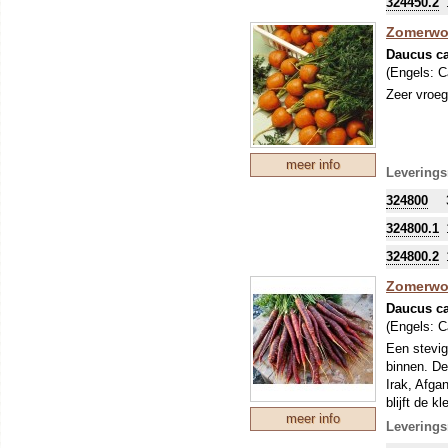
324450.2
Zomerwort
Daucus ca
(Engels:
C
Zeer vroeg
meer info
Leverings
324800
324800.1
324800.2
Zomerwor
Daucus ca
(Engels:
C
Een stevig
binnen. De
Irak, Afga
blijft de 
meer info
Leverings