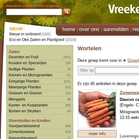
meerdere zoekwoorden mogelijk
home
over ons
aanmelden
ni
NIEUW!
Nieuw in sortiment
(160)
Eco en Oké Zaden en Plantgoed
(2018)
Wortelen
Zaden
Groenten en Fruit
2843
Deze groep komt voor in
Groent
Kruiden en Specerijen
294
Nuttige Planten
78
filter op
Kiemen en Microgroenten
61
Eenjarige Planten
1151
Er zijn 45 artikelen in deze groep.
Meerjarige Planten
816
Zomerwort
Grassen en Granen
116
Daucus ca
Mengsels
48
(Engels:
C
Kamer- en Kuipplanten
280
Bomen en Struiken
49
Minigroente
12-15 wek
Bloembollen en Knollen
Voorjaarsbloeiend
685
Zomerbloeiend
678
meer info
Leverings
Najaarsbloeiend
11