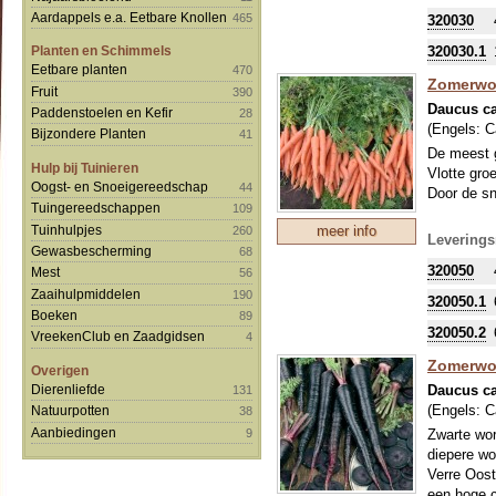
Aardappels e.a. Eetbare Knollen
465
320030
320030.1
Planten en Schimmels
Eetbare planten
470
Zomerwor
Fruit
390
Daucus ca
Paddenstoelen en Kefir
28
(Engels:
C
Bijzondere Planten
41
De meest g
Hulp bij Tuinieren
Vlotte groe
Oogst- en Snoeigereedschap
44
Door de sn
Tuingereedschappen
109
Tuinhulpjes
meer info
260
Leverings
Gewasbescherming
68
320050
Mest
56
Zaaihulpmiddelen
190
320050.1
Boeken
89
320050.2
VreekenClub en Zaadgidsen
4
Zomerwor
Overigen
Daucus ca
Dierenliefde
131
(Engels:
C
Natuurpotten
38
Aanbiedingen
9
Zwarte wor
diepere wo
Verre Oost
een hoge c