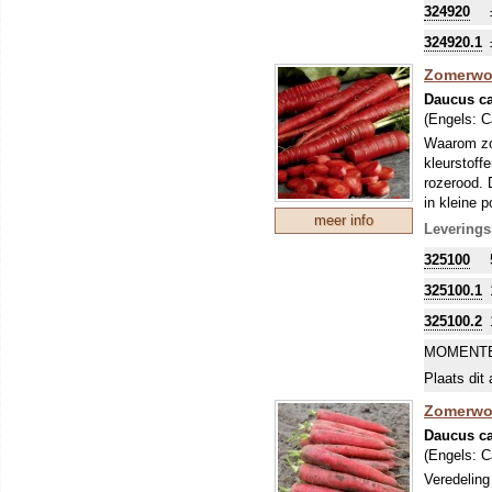
324920
324920.1
Zomerwor
Daucus ca
(Engels:
C
Waarom zou
kleurstoff
rozerood. 
in kleine 
meer info
“stressgev
Leverings
325100
325100.1
325100.2
MOMENTE
Plaats dit 
Zomerwor
Daucus ca
(Engels:
C
Veredeling