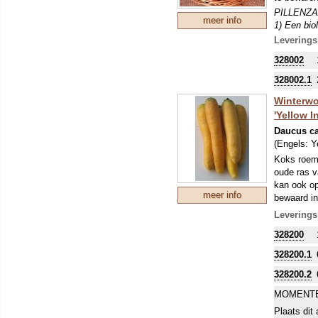
PILLENZAA
meer info
1) Een bio
gemakkelij
Leverings
2) Binnen 
328002
en geeft h
het zaairi
328002.1
3) Er word
Winterwo
kiemkracht
'Yellow I
Daucus ca
(Engels:
Y
Koks roeme
oude ras v
kan ook op
meer info
bewaard in
ogen en ve
Leverings
328200
328200.1
328200.2
MOMENTE
Plaats dit 