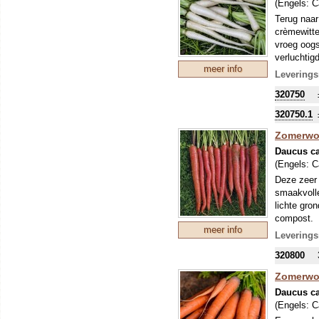
(Engels:
C
Terug naar 
crèmewitte
vroeg oogs
verluchtig
meer info
aarde om t
Leverings
320750
320750.1
Zomerwor
Daucus ca
(Engels:
C
Deze zeer 
smaakvolle
lichte gro
compost.
meer info
Leverings
320800
Zomerwor
Daucus ca
(Engels:
C