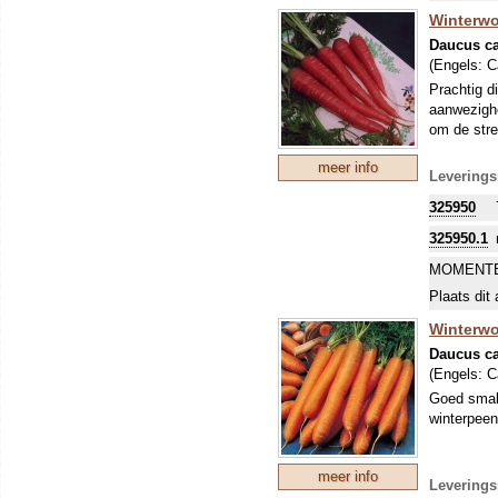
Winterwo
Daucus ca
(Engels:
C
Prachtig d
aanwezighe
om de stre
meer info
Leverings
325950
325950.1
MOMENTE
Plaats dit 
Winterwor
Daucus ca
(Engels:
C
Goed smake
winterpeen
meer info
Leverings