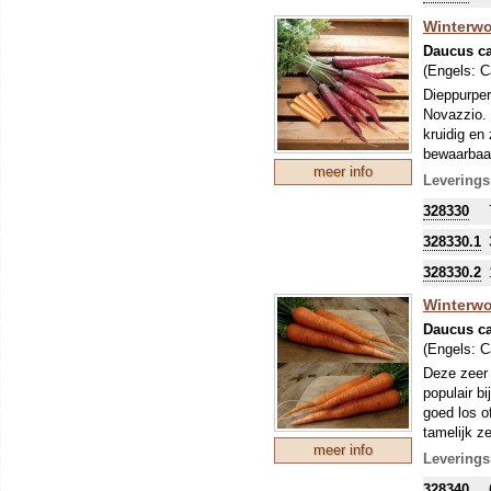
Winterwo
Daucus ca
(Engels:
C
Dieppurper
Novazzio. 
kruidig en
bewaarbaar
meer info
dagen.
Leverings
328330
328330.1
328330.2
Winterwor
Daucus ca
(Engels:
C
Deze zeer 
populair b
goed los o
tamelijk z
meer info
de eerste o
Leverings
328340