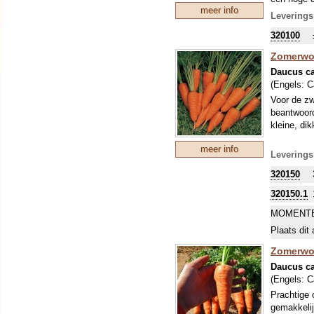
meer info
wortelen z
Leverings
Nebula’ of 
320100
Zomerwor
Daucus ca
(Engels:
C
Voor de zw
beantwoord
kleine, di
meer info
Leverings
320150
320150.1
MOMENTE
Plaats dit 
Zomerwor
Daucus ca
(Engels:
C
Prachtige 
gemakkelij