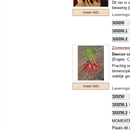
Dit ras is
bewaring (
meer info
extra gezo
Leverings
bladgroei
320200
320200.1
320200.2
Zomerwor
Daucus ca
(Engels:
C
Prachtig e
binnenzijd
redelijk g
meer info
Leverings
320250
320250.1
320250.2
MOMENTE
Plaats dit 