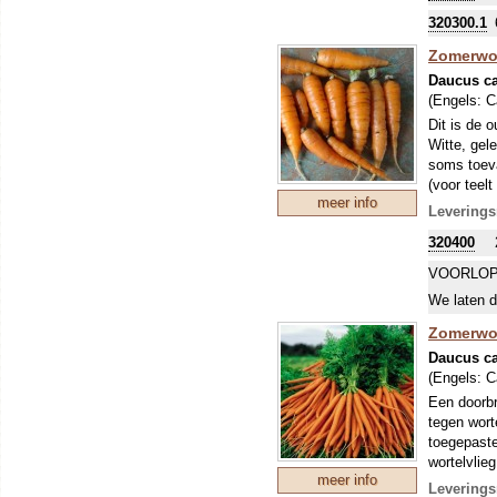
320300.1
Zomerwort
Daucus ca
(Engels:
C
Dit is de 
Witte, gel
soms toeva
(voor teel
meer info
naam van a
Leverings
Europa als
320400
ras rond 1
prinsgezin
VOORLOP
Het aardig
We laten d
laat te za
Zomerwort
Daucus ca
(Engels:
C
Een doorbr
tegen wort
toegepaste
wortelvlie
meer info
de vlieg w
Leverings