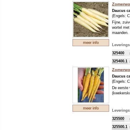
Zomerwor
Daucus ca
(Engels:
C
Fijne, zui
wortel met
maanden.
meer info
Leverings
325400
325400.1
Zomerwor
Daucus ca
(Engels:
C
De eerste 
(kwekerskwa
meer info
Leverings
325500
325500.1