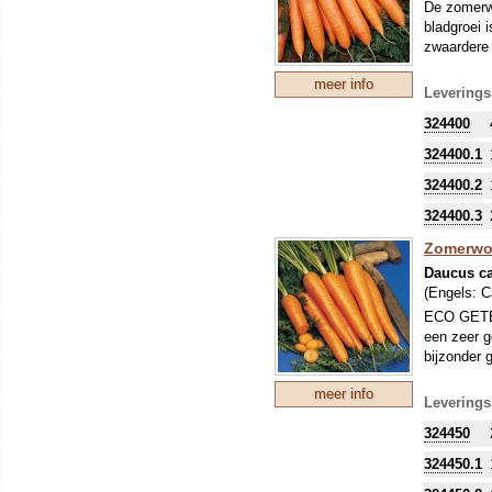
De zomerwo
bladgroei 
zwaardere 
meer info
Leverings
324400
324400.1
324400.2
324400.3
Zomerwor
Daucus ca
(Engels:
C
ECO GETEE
een zeer g
bijzonder 
meer info
Leverings
324450
324450.1