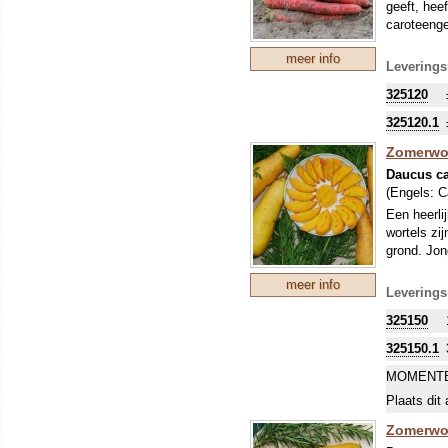
geeft, hee
caroteeng
meer info
Leverings
325120
325120.1
Zomerwor
Daucus ca
(Engels:
C
Een heerli
wortels zi
grond. Jon
meer info
Leverings
325150
325150.1
MOMENTE
Plaats dit 
Zomerwor