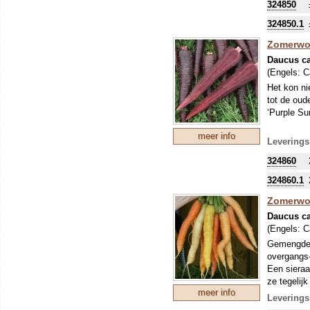
324850
324850.1
Zomerwor
Daucus ca
(Engels:
C
Het kon ni
tot de oud
‘Purple Su
meer info
Leverings
324860
324860.1
Zomerwor
Daucus ca
(Engels:
C
Gemengde w
overgangs-
Een sieraa
ze tegelijk
meer info
Leverings