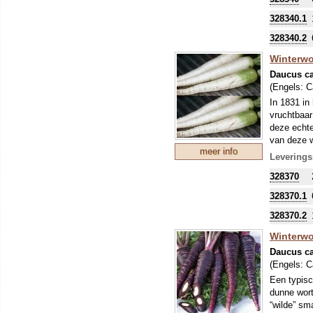
328340.1
328340.2
Winterwor
Daucus ca
(Engels:
C
In 1831 in
vruchtbaar
deze echte
van deze w
meer info
Leverings
328370
328370.1
328370.2
Winterwo
Daucus ca
(Engels:
C
Een typisc
dunne wort
“wilde” sm