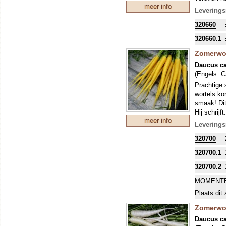
meer info
Leverings
320660
320660.1
Zomerwor
Daucus ca
(Engels:
C
Prachtige 
wortels ko
smaak! Dit
Hij schrij
meer info
oorspronke
Leverings
selectiera
320700
het landra
Waar die n
320700.1
Zweden ook
de gerst w
320700.2
probleem. 
MOMENTE
vroeg gewa
Plaats dit 
en mens. D
Zomerwor
Daucus ca