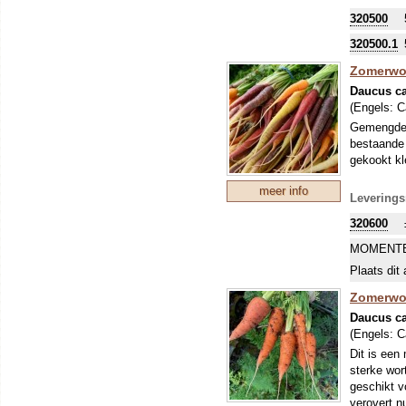
320500
Het is zo d
De veredel
320500.1
Zet altijd
ras zitten.
Zomerwor
vindt de vl
Daucus ca
We hebben 
(Engels:
C
Flyaway/Re
Gemengde w
vatbare ge
bestaande 
extreme ve
gekookt kl
Flyaway/Re
meer info
Leverings
320600
MOMENTE
Plaats dit 
Zomerwor
Daucus ca
(Engels:
C
Dit is een
sterke wor
geschikt v
verovert n