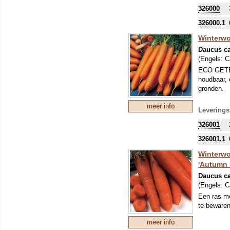
326000
326000.1
Winterwor
Daucus ca
(Engels:
C
ECO GETEE
houdbaar, 
gronden.
meer info
Leverings
326001
326001.1
Winterwo
'Autumn 
Daucus ca
(Engels:
C
Een ras me
te bewaren
meer info