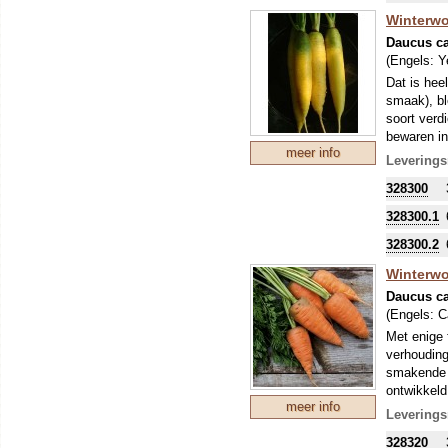
Winterwo
Daucus ca
(Engels:
Y
Dat is hee
smaak), bl
soort verd
bewaren in
meer info
Leverings
328300
328300.1
328300.2
Winterwo
Daucus ca
(Engels:
C
Met enige 
verhouding
smakende (
ontwikkeld
meer info
grond!
Leverings
Kijk ook di
328320