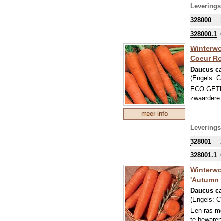
Leverings
328000
328000.1
Winterwor
Coeur Ro
Daucus ca
(Engels:
C
ECO GETEE
zwaardere 
meer info
Leverings
328001
328001.1
Winterwo
'Autumn 
Daucus ca
(Engels:
C
Een ras me
te bewaren