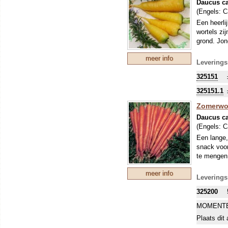
Daucus ca
(Engels:
C
Een heerli
wortels zi
grond. Jon
meer info
Leverings
325151
325151.1
Zomerwort
Daucus ca
(Engels:
C
Een lange,
snack voo
te mengen.
meer info
Leverings
325200
MOMENTE
Plaats dit 