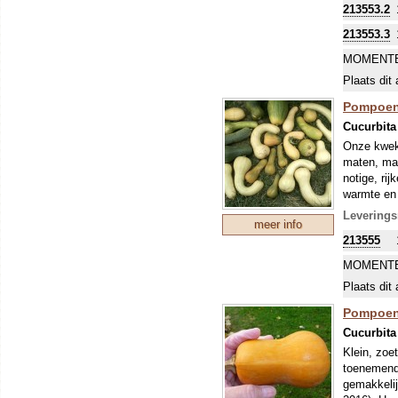
213553.2
213553.3
MOMENTE
Plaats dit 
Pompoene
Cucurbita
Onze kweke
maten, maa
notige, ri
warmte en 
en/of een 
Leverings
meer info
Pompoenen
213555
worden ges
Alle pompo
MOMENTE
namen waar
Plaats dit 
soorten, h
duidelijk a
Pompoen
Cucurbita
Klein, zoe
toenemende
gemakkelij