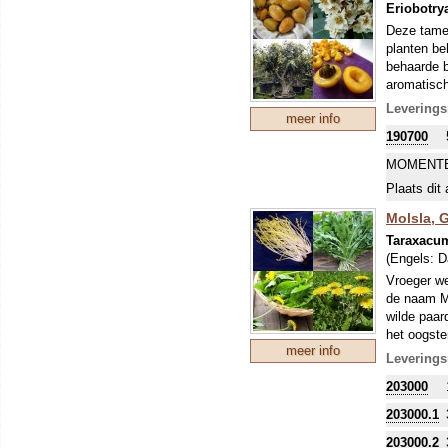
Eriobotry
Deze tamel
planten be
behaarde b
aromatisch
De vrucht 
Leverings
meer info
verwerkt t
190700
worden de 
zeeklimaat
MOMENTE
op de mark
Plaats dit 
Mespilus g
China en i
Molsla, G
wordt de L
Taraxacum
Wikipedia)
(Engels:
D
Vroeger we
de naam Mol
wilde paar
het oogste
meer info
bleekpot o
Leverings
het licht 
203000
Middelland
maar ze be
203000.1
De wortel 
aan rapen.
203000.2