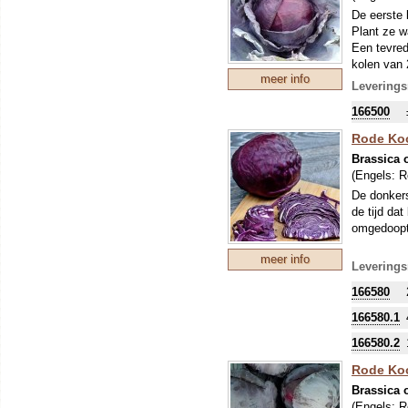
De eerste 
Plant ze wa
Een tevred
kolen van 
meer info
kali en ka
Leverings
166500
Rode Koo
Brassica o
(Engels:
R
De donkers
de tijd d
omgedoopt
meer info
Leverings
166580
166580.1
166580.2
Rode Koo
Brassica o
(Engels:
R