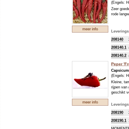
(Engels:
H
Zeer goede
rode langw
meer info
Leverings
208140
208140.1
208140.2
Peper 'F
Capsicu
(Engels:
H
Kleine, ta
rijpen van
geschikt v
meer info
Leverings
208190
208190.1
MOMENTE