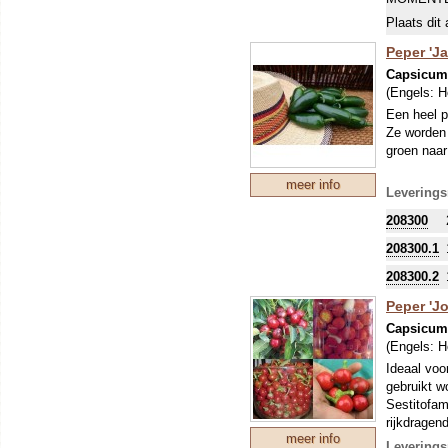
Plaats dit 
Peper 'Ja
Capsicu
(Engels:
H
Een heel p
Ze worden 
groen naar
meer info
Leverings
208300
208300.1
208300.2
Peper 'J
Capsicu
(Engels:
H
Ideaal voor
gebruikt w
Sestitofam
rijkdragen
meer info
naar helde
Leverings