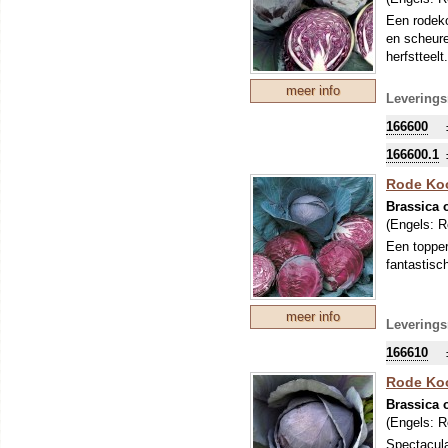
Een rodeko
en scheure
herfstteelt.
meer info
Leverings
166600
166600.1
Rode Koo
Brassica o
(Engels:
R
Een topper
fantastisc
meer info
Leverings
166610
Rode Koo
Brassica o
(Engels:
R
Spectacula