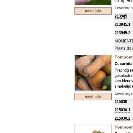
2016). Hee
zoveel vru
Leverings
meer info
ras is een
213945
University
Pompoenen
213945.1
worden ges
213945.2
Alle pompo
namen waar
MOMENTE
soorten, h
Plaats dit 
duidelijk a
Pompoene
Cucurbita
Prachtig ra
geselectee
van kleur w
smakelijk 
waslaagje.
Leverings
meer info
goede oogs
215030
Pompoenen
worden ges
215030.1
Alle pompo
215030.2
namen waar
soorten, h
Pompoene
duidelijk a