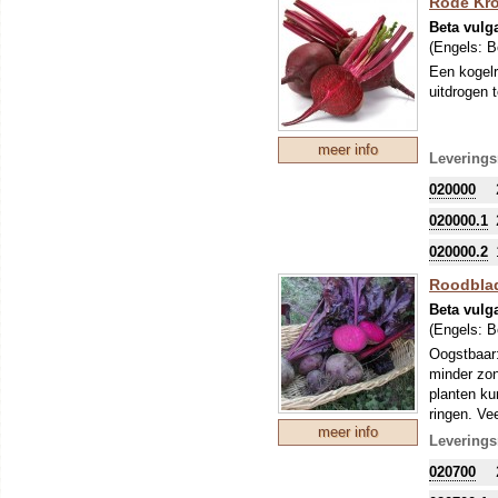
Rode Krot
Beta vulg
(Engels:
B
Een kogelr
uitdrogen
meer info
Leverings
020000
020000.1
020000.2
Roodblad
Beta vulg
(Engels:
B
Oogstbaar:
minder zon
planten ku
ringen. Ve
meer info
Leverings
020700