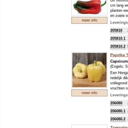
Dit histori
cm lang wo
planten ee
en zoete o
meer info
dan een ie
Leverings
205810
205810.1
205810.2
Paprika '
Capsicu
(Engels:
S
Een Hongaa
redelijk d
vollegrond
vruchten o
meer info
hokken of 
Leverings
206080
206080.1
206080.2
Tomaatpa