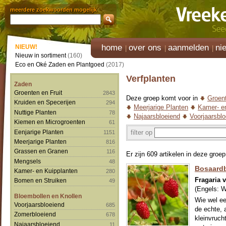
meerdere zoekwoorden mogelijk
home
over ons
aanmelden
ni
NIEUW!
Nieuw in sortiment
(160)
Eco en Oké Zaden en Plantgoed
(2017)
Verfplanten
Zaden
Groenten en Fruit
2843
Deze groep komt voor in
Groent
Kruiden en Specerijen
294
Meerjarige Planten
Kamer- e
Nuttige Planten
78
Najaarsbloeiend
Voorjaarsblo
Kiemen en Microgroenten
61
Eenjarige Planten
filter op
1151
Meerjarige Planten
816
Grassen en Granen
116
Er zijn 609 artikelen in deze groep
Mengsels
48
Bosaardb
Kamer- en Kuipplanten
280
Fragaria 
Bomen en Struiken
49
(Engels:
W
Bloembollen en Knollen
Wie wel ee
Voorjaarsbloeiend
685
de echte,
Zomerbloeiend
678
kleinvruch
Najaarsbloeiend
11