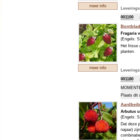
meer info
Leverings
001100
Bontblad
Fragaria 
(Engels:
S
Het frisse
planten.
meer info
Leverings
001180
MOMENTE
Plaats dit 
Aardbei
Arbutus 
(Engels:
S
Dat deze p
najaar) zij
combinatie