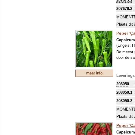
207679.1
rood na en
207679.2
MOMENTE
Plaats dit 
Peper 'Ça
Capsicu
(Engels:
H
De meest p
door de sa
meer info
Leverings
208050
208050.1
208050.2
MOMENTE
Plaats dit 
Peper 'C
Capsicu