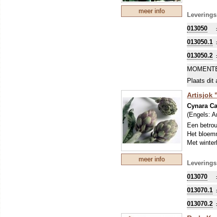
meer info
Leverings
013050
013050.1
013050.2
MOMENTE
Plaats dit 
Artisjok 
Cynara C
(Engels:
A
Een betrou
Het bloemm
Met winter
meer info
Leverings
013070
013070.1
013070.2