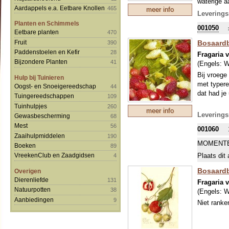
waterige a
Aardappels e.a. Eetbare Knollen
465
meer info
Leverings
Planten en Schimmels
001050
Eetbare planten
470
Bosaardb
Fruit
390
Paddenstoelen en Kefir
28
Fragaria 
Bijzondere Planten
41
(Engels:
W
Bij vroege
Hulp bij Tuinieren
met typere
Oogst- en Snoeigereedschap
44
dat had j
Tuingereedschappen
109
Tuinhulpjes
260
meer info
Leverings
Gewasbescherming
68
Mest
56
001060
Zaaihulpmiddelen
190
MOMENTE
Boeken
89
Plaats dit 
VreekenClub en Zaadgidsen
4
Bosaardb
Overigen
Dierenliefde
131
Fragaria 
Natuurpotten
38
(Engels:
W
Aanbiedingen
9
Niet ranke