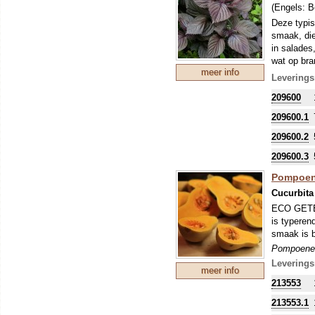
(Engels:
B
Deze typi
smaak, die
in salades
wat op bra
meer info
ook een sie
Leverings
spruitgroe
209600
Kruidig, a
kas. Het ui
209600.1
gegeten. A
209600.2
oogsten.
209600.3
Pompoene
Cucurbita
ECO GETEE
is typeren
smaak is b
Pompoenen
worden ges
Leverings
meer info
Alle pompo
213553
namen waar
soorten, h
213553.1
duidelijk a