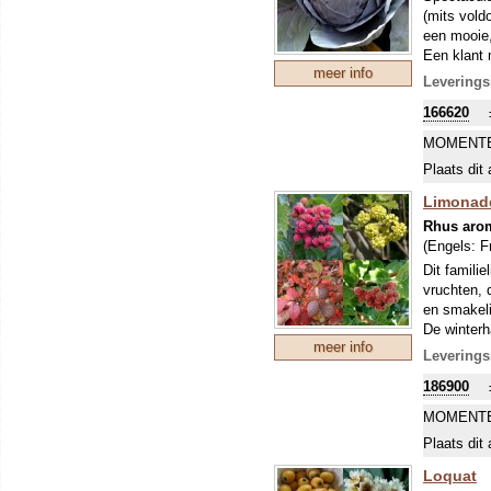
(mits vold
een mooie,
Een klant 
meer info
ze 30x40cm
Leverings
Het result
166620
een heerli
hebben.
MOMENTE
Plaats dit 
Limonade
Rhus aro
(Engels:
F
Dit famili
vruchten, 
en smakeli
De winterh
meer info
Na de oogs
Leverings
tegelijk v
186900
voedselbro
MOMENTE
Plaats dit 
Loquat