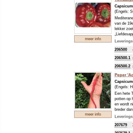
Capsicu
(Engels:
S
Mediterane
van de 19e
lekker zoe
„Liefdesap
meer info
Leverings
206500
206500.1
206500.2
Peper 'Ac
Capsicu
(Engels:
H
Een hete T
potten op 
en wordt n
breder dan
meer info
toepasbaar
Leverings
plant is b
207679
water geve
vroege oog