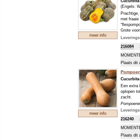
Cucurbita
(Engels:
W
Prachtige,
met fraaie
“flespompo
Grote voor
meer info
gesneden k
Leverings
meegesnede
216084
enige nade
de vroegst
MOMENTE
resultaat i
Plaats dit 
Pompoenen
worden ges
Pompoene
Alle pompo
Cucurbita
namen waar
Een extra 
soorten, h
oplopen tot
duidelijk a
zacht.
Pompoenen
worden ges
Leverings
meer info
Alle pompo
216240
namen waar
soorten, h
MOMENTE
duidelijk a
Plaats dit 