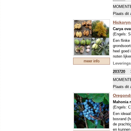
officinale 
Geniet ook
MOMENTE
(Bron:
boom wordt
www
Plaats dit 
etc.
Hickoryn
Carya ova
(Engels:
S
Een flinke
grondsoort
heel goed 
noten lijk
meer info
noten vers
Leverings
openbarst 
203720
eten. Onda
Koningsnoo
MOMENTE
van deze b
Plaats dit 
bijlen, ham
Oregondr
Mahonia 
(Engels:
C
Een ideaal
bosrand (h
de prachti
en kunnen 