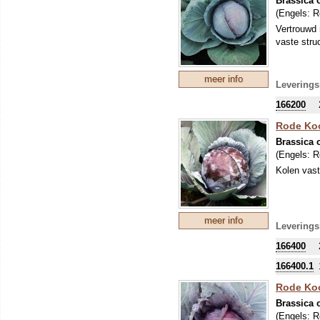
Brassica o
(Engels:
R
Vertrouwd 
vaste struc
meer info
Leverings
166200
Rode Koo
Brassica o
(Engels:
R
Kolen vast
meer info
Leverings
166400
166400.1
Rode Koo
Brassica o
(Engels:
R