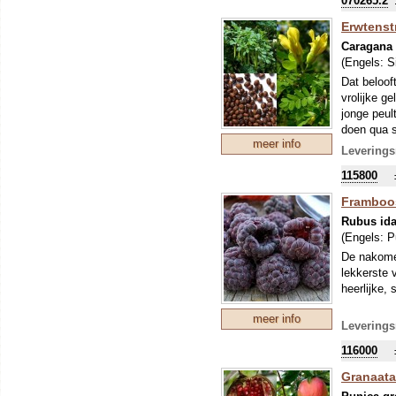
070265.2
Erwtenst
Caragana
(Engels:
S
Dat beloof
vrolijke g
jonge peul
doen qua s
meer info
gebruikt a
Leverings
voor eigen
115800
zon. Zonde
kan deze g
Framboos
Rubus ida
(Engels:
P
De nakomel
lekkerste 
heerlijke,
meer info
Leverings
116000
Granaata