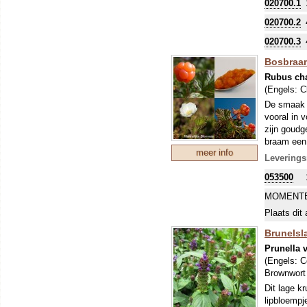
020700.1
020700.2
020700.3
Bosbraam
Rubus c
(Engels:
C
De smaak i
vooral in 
zijn goudg
braam een 
meer info
meerdere p
Leverings
053500
MOMENTE
Plaats dit 
Brunelsl
Prunella 
(Engels:
C
Brownwort 
Dit lage k
lipbloempj