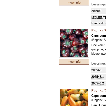
meer info
bessen, die
Leverings
prachtige 
204900
MOMENTE
Plaats dit 
Paprika '
Capsicu
(Engels:
S
Hoe komt h
grappige, 
kleurenpal
meer info
Leverings
205543
205543.1
205543.2
Paprika 
Capsicu
(Engels:
S
Een Hungar