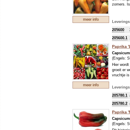
zomers. Is
meer info
Leverings
205600
205600.1
Paprika '
Capsicu
(Engels:
S
Hier wordt
groeit er 
vruchtje i
meer info
Leverings
205780.1
205780.2
Paprika 
Capsicu
(Engels:
S