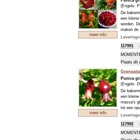
Punica g
(Engels:
P
De bakerma
een kleine
worden. De
maken de p
meer info
tot heuse 
Leverings
117991
MOMENTE
Plaats dit 
Granaata
Punica g
(Engels:
D
De bakerma
een kleine
massa's gl
tot een op
meer info
granaatapp
Leverings
117992
MOMENTE