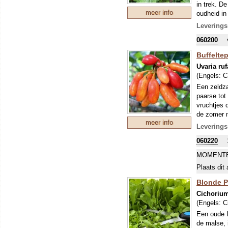
in trek. De
meer info
oudheid in
iets bitte
Leverings
gewonnen. T
060200
mee kan ex
Buffelte
Uvaria ruf
(Engels:
C
Een zeldza
paarse tot
vruchtjes d
de zomer n
meer info
weinig bek
Leverings
uitprobere
060220
MOMENTE
Plaats dit 
Blonde Pl
Cichorium
(Engels:
C
Een oude I
de malse, 