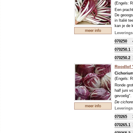
(Engels:
R
naar vanill
Een pracht
De geoogst
in Italië 
kan je de 
meer info
teeltwijze
Leverings
tank.
070250
De cichore
of meer aa
070250.1
een plant 
070250.2
naar vanill
Roodlof '
Cichorium
(Engels:
R
Ronde grot
half juni 
gevoelig".
De cichore
meer info
of meer aa
Leverings
een plant 
070265
naar vanill
070265.1