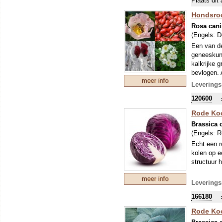
Plaats dit 
Hondsro
Rosa can
(Engels:
D
Een van de
geneeskund
kalkrijke 
bevlogen. 
meer info
lekker hap
Leverings
flink groo
120600
Rode Koo
Brassica o
(Engels:
R
Echt een r
kolen op e
structuur h
meer info
Leverings
166180
Rode Koo