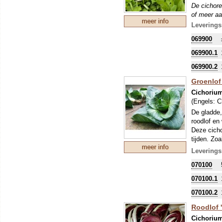
De cichore
of meer aa
meer info
een plant 
Leverings
naar vanill
069900
069900.1
069900.2
Groenlof
Cichorium
(Engels:
C
De gladde,
roodlof en
Deze cichor
tijden. Zo
meer info
De diepgro
Leverings
bestemming
070100
microgroen
wortel kan 
070100.1
eraf (heer
Het geblee
070100.2
De cichore
Roodlof '
of meer aa
Cichorium
een plant 