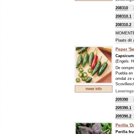
208310
208310.1
208310.2
MOMENTE
Plaats dit 
Peper 'Se
Capsicu
(Engels:
H
De oorspro
Puebla en 
omdat ze w
Scovillesc
meer info
knapperig 
Leverings
209390
209390.1
209390.2
Perilla 'D
Perilla fr