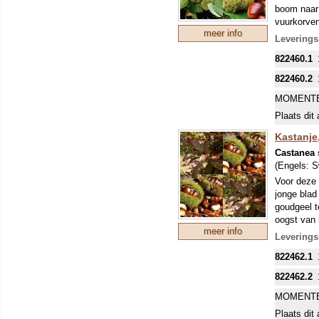
boom naar 
vuurkorven
meer info
om deze te
Leverings
kastanjepu
822460.1
in blik of
hete kasta
822460.2
heten ze 'M
MOMENTE
Plaats dit 
Kastanje
Castanea 
(Engels:
S
Voor deze 
jonge blad
goudgeel t
oogst van 
meer info
Leverings
822462.1
822462.2
MOMENTE
Plaats dit 