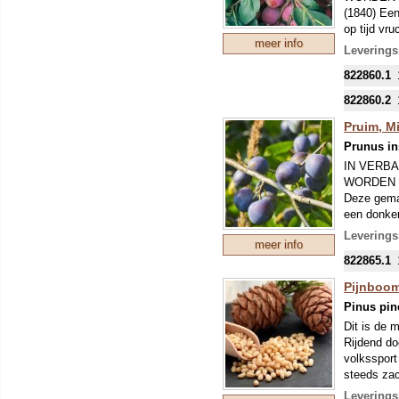
(1840) Een
op tijd vr
meer info
smaak. 2 V
Leverings
hobbyteelt
822860.1
822860.2
Pruim, Mi
Prunus ins
IN VERBA
WORDEN 
Deze gemak
een donker
zure kant,
Leverings
meer info
822865.1
Pijnboo
Pinus pin
Dit is de 
Rijdend do
volkssport
steeds zac
kan een go
Leverings