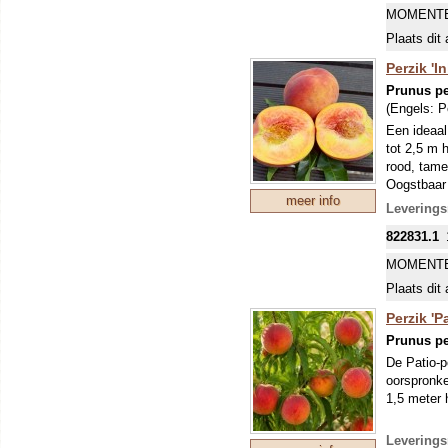
MOMENTE
Plaats dit 
Perzik 'In
Prunus pe
(Engels:
P
Een ideaal
tot 2,5 m 
rood, tamel
Oogstbaar 
meer info
plant uiter
Leverings
We leveren
822831.1
MOMENTE
Plaats dit 
Perzik 'Pa
Prunus pe
De Patio-p
oorspronkel
1,5 meter h
In het voo
Leverings