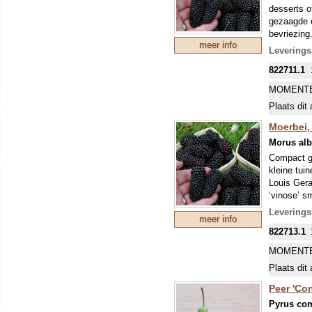
desserts o
gezaagde en
bevriezing
meer info
(fertiel =
Leverings
als BONSAI
822711.1
tussen wit
geelgroene
MOMENTE
HET IS 
Plaats dit 
BLIJKEN 
ZOETEWEI
Moerbei,
STEKKEN 
Morus alb
VERHOUD
Compact gr
kleine tui
Louis Gera
‘vinose’ s
en goed be
Leverings
meer info
weinig ond
822713.1
MOMENTE
Plaats dit 
Peer 'Co
Pyrus co