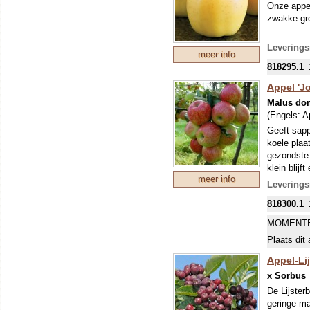
Onze appe
zwakke gro
Leverings
meer info
818295.1
Appel 'J
Malus do
(Engels:
A
Geeft sapp
koele plaa
gezondste
klein blijf
meer info
buurt geve
Leverings
geïntroduc
818300.1
Limburgse 
productie 
MOMENTE
combineert
Plaats dit 
in Nederla
volgen Els
Appel-Lij
Onze appe
x Sorbus
zwakke gro
De Lijster
geringe ma