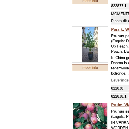
meer info
aantrekkel
822833.1
De perzike
een volle 
MOMENTE
Plaats dit 
Dankzij de
perzik een
Perzik, W
Prunus pe
(Engels:
D
Up Peach,
Peach, Ba
In China g
Daarna is 
meer info
tegenwoord
bolronde..
De boompje
Leverings
wel wijs is
822838
822838.1
Pruim 'Vi
Prunus ss
(Engels:
P
IN VERBA
WORDEN 