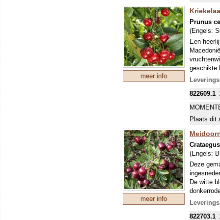
Kriekelaa
Prunus c
(Engels:
S
Een heerli
Macedonië)
vruchtenwi
geschikte 
meer info
Leverings
822609.1
MOMENTE
Plaats dit 
Meidoorn
Crataegus
(Engels:
B
Deze gemak
ingesneden
De witte b
donkerrode
meer info
krijgen, z
Leverings
822703.1