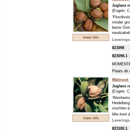
Walnoten m
Juglans r
(Engels:
C
‘Plovdivsk
minder gro
beste Oost
noodzakeli
meer info
Wie kent d
Leverings
weetje: m
823098
onder de n
dat geeft 
823098.1
onder de g
MOMENTE
Walnoten m
Plaats dit 
Walnoot 
Juglans r
(Engels:
C
‘Weinheime
Heidelberg
vruchten (d
Wie kent d
meer info
weetje: m
Leverings
onder de n
823100.1
dat geeft 