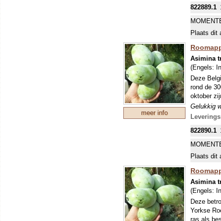
kruisbestu
822889.1
beschermd,
uiteindeli
MOMENTE
de boom is
Plaats dit 
bevelen. H
vruchten t
Roomappe
verkleuren
Asimina t
veel humus
(Engels:
I
ons klimaa
Deze Belgi
rond de 30
oktober zi
Gelukkig w
meer info
bekender e
Leverings
gaat richt
822890.1
aanwijzing
kruisbestu
MOMENTE
beschermd,
Plaats dit 
uiteindeli
de boom is
Roomappe
bevelen. H
Asimina t
vruchten t
(Engels:
I
verkleuren
Deze betro
veel humus
Yorkse Ro
ons klimaa
ras als bes