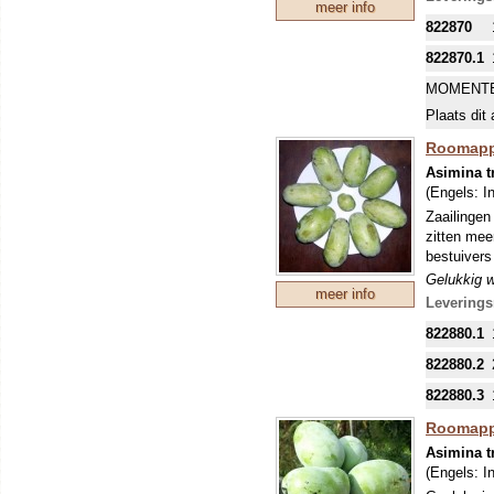
meer info
zorg ervoo
822870
822870.1
MOMENTE
Plaats dit 
Roomappe
Asimina t
(Engels:
I
Zaailingen
zitten mee
bestuivers 
Gelukkig w
meer info
bekender e
Leverings
gaat richt
822880.1
aanwijzing
kruisbestu
822880.2
beschermd,
822880.3
uiteindeli
de boom is
Roomappe
bevelen. H
Asimina t
vruchten t
(Engels:
I
verkleuren