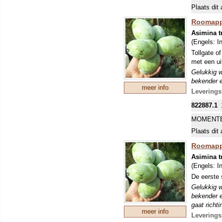
worden ‘s 
Plaats dit 
wintertje 
voorkomen!
Roomappel
boomspieg
Asimina t
ongeveer 4
(Engels:
I
geurende, 
Tollgate o
grond (op 
met een ui
zeer. Van 
Gelukkig w
ervaring.
bekender e
meer info
gaat richt
Leverings
aanwijzing
822887.1
kruisbestu
beschermd,
MOMENTE
uiteindeli
Plaats dit 
de boom is
bevelen. H
Roomapp
vruchten t
Asimina t
verkleuren
(Engels:
I
veel humus
De eerste
ons klimaa
Gelukkig w
bekender e
gaat richt
meer info
aanwijzing
Leverings