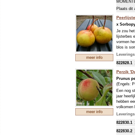
MOMENTE
Plaats dit 
Peerlijst
x Sorbopy
Je zou het
lijsterbes
vormen hee
blos is so
is fris, s
Leverings
meer info
hoog worde
822828.1
Pyrus comm
Perzik '
Prunus pe
(Engels:
P
Een nog st
jaar heerl
hebben een
volkomen l
meer info
zoet, aan
Leverings
PLANTEN
822830.1
822830.2