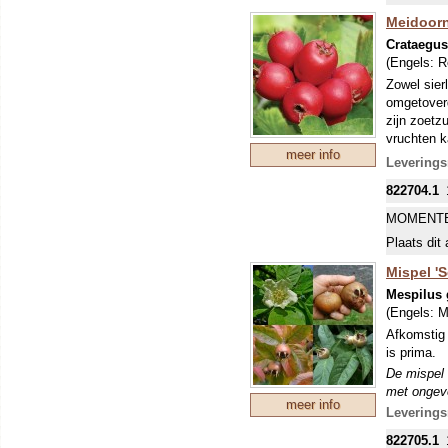
Meidoor
Crataegus
(Engels:
R
Zowel sier
omgetoverd
zijn zoetz
vruchten k
meer info
geplakt, zo
Leverings
822704.1
MOMENTE
Plaats dit 
Mispel 'S
Mespilus
(Engels:
M
Afkomstig 
is prima.
De mispel 
met ongeve
meer info
voor in d
Leverings
germanica 
822705.1
1000 v.Chr