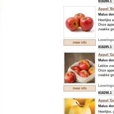
818280.1
leveren ge
VOOR BE
Appel 'B
INPAKKO
Malus do
Heerlijke 
Onze appe
zwakke gro
Leverings
meer info
818285.1
Appel 'Ga
Malus do
Lekker zoe
Onze appe
zwakke gro
Leverings
meer info
818290.1
Appel 'G
Malus do
Heerlijke,