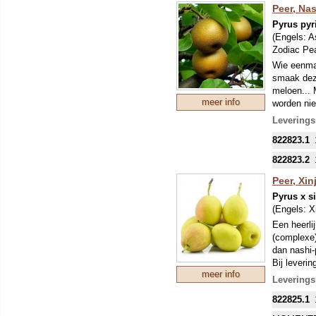
Peer, Na
Pyrus pyri
(Engels:
A
Zodiac Pea
Wie eenmaa
smaak deze
meloen... 
meer info
worden nie
De witte b
Leverings
anders bli
822823.1
‘Hayatama’
niet zo gro
822823.2
Peer, Xin
Pyrus x s
(Engels:
X
Een heerlij
(complexe)
dan nashi-
Bij leveri
meer info
hoogte hou
Leverings
822825.1