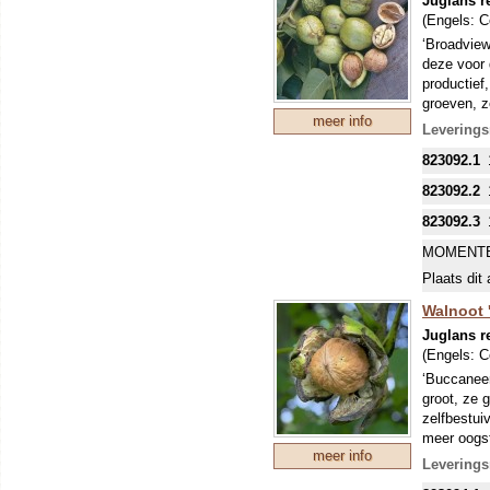
Juglans r
(Engels:
C
‘Broadview’
deze voor d
productief,
groeven, z
meer info
schaal ope
Leverings
HELAAS 
823092.1
GEWORDE
WORDT D
823092.2
OPHAAL-O
823092.3
Wie kent d
weetje: m
MOMENTE
onder de n
Plaats dit 
dat geeft 
onder de g
Walnoot '
Walnoten m
Juglans r
(Engels:
C
‘Buccaneer
groot, ze 
zelfbestui
meer oogst
meer info
Wie kent d
Leverings
weetje: m