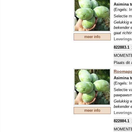
vruchten t
Asimina t
verkleuren
(Engels:
I
veel humus
Selectie m
ons klimaa
Gelukkig w
bekender e
gaat richt
meer info
aanwijzing
Leverings
kruisbestu
822883.1
beschermd,
uiteindeli
MOMENTE
de boom is
Plaats dit 
bevelen. H
vruchten t
Roomappe
verkleuren
Asimina t
veel humus
(Engels:
I
ons klimaa
Selectie v
pawpawsm
Gelukkig w
bekender e
meer info
gaat richt
Leverings
aanwijzing
822884.1
kruisbestu
beschermd,
MOMENTE