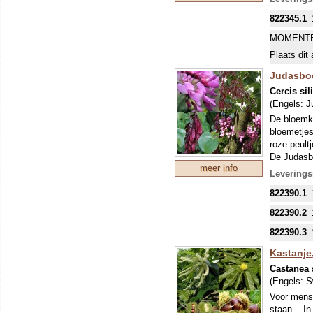
822345.1
MOMENTE
Plaats dit 
Judasb
Cercis si
(Engels:
J
De bloemkn
bloemetjes
roze peult
De Judasbo
meer info
takken en 
Leverings
verklaring
822390.1
verhangen 
worden de
822390.2
groeiende 
geschikt v
822390.3
HELAAS 
Kastanje,
GEWORDE
Castanea 
WORDT D
(Engels:
S
OPHAAL-O
Voor mense
staan... I