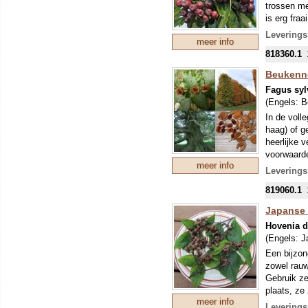
trossen me
is erg fraa
Appelbes. 
Leverings
meer info
ook worden 
818360.1
Beukenn
Fagus syl
(Engels:
B
In de voll
haag) of g
heerlijke 
voorwaarde
meer info
Leverings
819060.1
Japanse
Hovenia d
(Engels:
J
Een bijzon
zowel rauw
Gebruik ze
plaats, ze 
meer info
Het hout v
Leverings