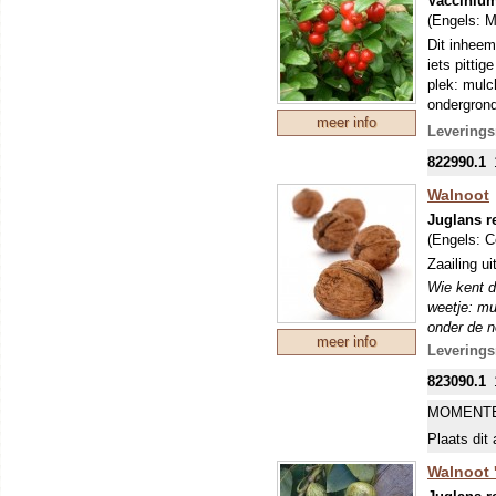
Vaccinium
(Engels:
M
Dit inheem
iets pitti
plek: mulc
ondergrond
meer info
de volgend
Leverings
m². Na 8 j
822990.1
het terras!
Walnoot
Juglans r
(Engels:
C
Zaailing ui
Wie kent d
weetje: m
onder de n
meer info
dat geeft 
Leverings
onder de g
823090.1
Walnoten m
MOMENTE
Plaats dit 
Walnoot 