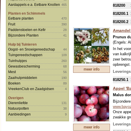
Noord-Europ
Aardappels e.a. Eetbare Knollen
465
818200
zeer besch
meter hoog
818200.1
Planten en Schimmels
Eetbare planten
470
818200.2
Fruit
390
Paddenstoelen en Kefir
Amandel 
28
Bijzondere Planten
41
Prunus du
(Engels:
A
Hulp bij Tuinieren
In het voo
Oogst- en Snoeigereedschap
44
van kalkri
Tuingereedschappen
109
zeer betro
Tuinhulpjes
260
opbrengst.
Gewasbescherming
68
meer info
niet te plu
Leverings
Mest
56
ook wachte
Zaaihulpmiddelen
190
818250.1
geroosterd
Boeken
89
kan je de 
Appel 'B
VreekenClub en Zaadgidsen
4
bewaren op
Malus do
Je hoeft d
Overigen
voor nacht
Bijzondere
Dierenliefde
131
zomermaand
www.bayo
Natuurpotten
38
voordeel: 
Onze appe
Aanbiedingen
9
lange en h
zwakke gro
takken. En
Leverings
meer info
terugsnoei