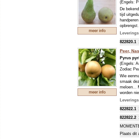
(Engels:
P
De bekend
tijd uitge
handperen 
opbrengst.
meer info
(parthenoc
Leverings
822820.1
Peer, Nas
Pyrus pyri
(Engels:
A
Zodiac Pea
Wie eenmaa
smaak deze
meloen... 
meer info
worden nie
De witte b
Leverings
anders bli
822822.1
vruchten e
822822.2
MOMENTE
Plaats dit 