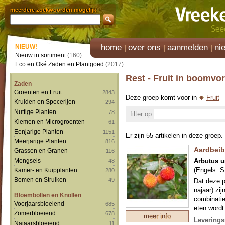
meerdere zoekwoorden mogelijk
home
over ons
aanmelden
ni
NIEUW!
Nieuw in sortiment
(160)
Eco en Oké Zaden en Plantgoed
(2017)
Rest - Fruit in boomvo
Zaden
Groenten en Fruit
2843
Deze groep komt voor in
Fruit
Kruiden en Specerijen
294
Nuttige Planten
78
filter op
Kiemen en Microgroenten
61
Eenjarige Planten
1151
Er zijn 55 artikelen in deze groep.
Meerjarige Planten
816
Aardbei
Grassen en Granen
116
Arbutus 
Mengsels
48
(Engels:
S
Kamer- en Kuipplanten
280
Bomen en Struiken
49
Dat deze p
najaar) zij
Bloembollen en Knollen
combinatie
Voorjaarsbloeiend
685
eten wordt
Zomerbloeiend
678
meer info
op een niet
Leverings
Najaarsbloeiend
11