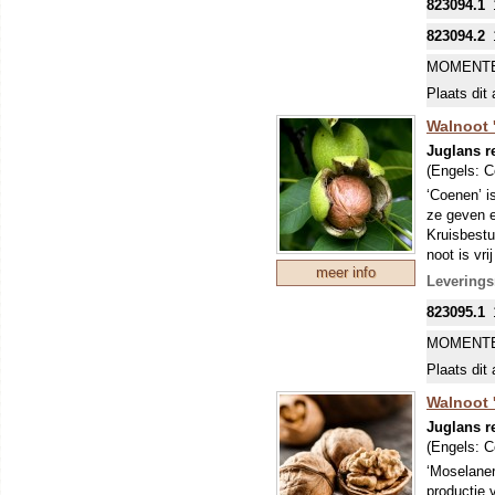
823094.1
onder de n
dat geeft 
823094.2
onder de g
MOMENTE
Walnoten m
Plaats dit 
Walnoot 
Juglans r
(Engels:
C
‘Coenen’ i
ze geven e
Kruisbestu
noot is vr
meer info
een topper
Leverings
Wie kent d
823095.1
weetje: m
onder de n
MOMENTE
dat geeft 
Plaats dit 
onder de g
Walnoten m
Walnoot 
Juglans r
(Engels:
C
‘Moselaner
productie 