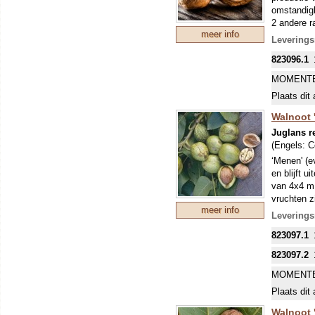
omstandigh
2 andere r
meer info
Wie kent d
Leverings
weetje: m
823096.1
onder de n
dat geeft 
MOMENTE
onder de g
Plaats dit 
Walnoten m
Walnoot 
Juglans r
(Engels:
C
‘Menen' (e
en blijft u
van 4x4 m i
vruchten z
meer info
begin nove
Leverings
uit de boo
823097.1
PLANTEN
VOLLEDI
823097.2
Wie kent d
MOMENTE
weetje: m
onder de n
Plaats dit 
dat geeft 
Walnoot '
onder de g