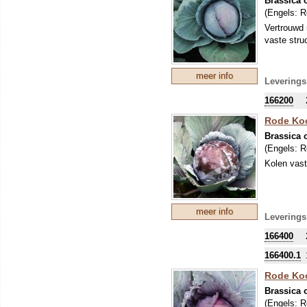
Brassica o
(Engels:
R
Vertrouwd 
vaste struc
meer info
Leverings
166200
Rode Koo
Brassica o
(Engels:
R
Kolen vast
meer info
Leverings
166400
166400.1
Rode Koo
Brassica o
(Engels:
R