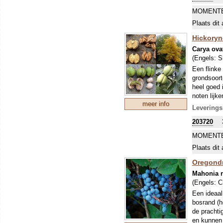
officinale 
Geniet ook
MOMENTE
(Bron:
boom wordt
www
Plaats dit 
etc.
Hickoryn
Carya ova
(Engels:
S
Een flinke
grondsoort
heel goed 
noten lijk
meer info
noten vers
Leverings
openbarst 
203720
eten. Onda
Koningsnoo
MOMENTE
van deze b
Plaats dit 
bijlen, ham
Oregondr
Mahonia 
(Engels:
C
Een ideaal
bosrand (h
de prachti
en kunnen 