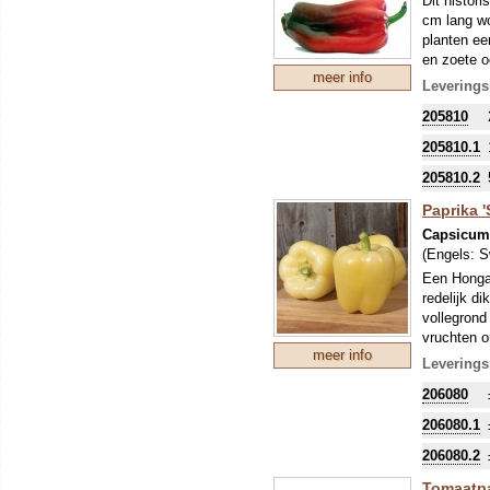
Dit histori
cm lang wo
planten ee
en zoete o
meer info
dan een ie
Leverings
205810
205810.1
205810.2
Paprika '
Capsicu
(Engels:
S
Een Hongaa
redelijk d
vollegrond
vruchten o
meer info
hokken of 
Leverings
206080
206080.1
206080.2
Tomaatpa