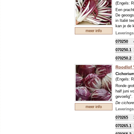
(Engels:
R
naar vanill
Een pracht
De geoogst
in Italië 
kan je de 
meer info
teeltwijze
Leverings
tank.
070250
De cichore
of meer aa
070250.1
een plant 
070250.2
naar vanill
Roodlof '
Cichorium
(Engels:
R
Ronde grot
half juni 
gevoelig".
De cichore
meer info
of meer aa
Leverings
een plant 
070265
naar vanill
070265.1