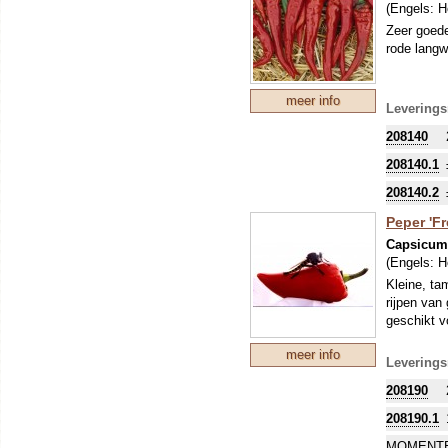
(Engels:
H
Zeer goede
rode langw
meer info
Leverings
208140
208140.1
208140.2
Peper 'F
Capsicu
(Engels:
H
Kleine, ta
rijpen van
geschikt v
meer info
Leverings
208190
208190.1
MOMENTE