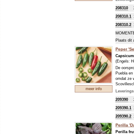
208310
208310.1
208310.2
MOMENTE
Plaats dit 
Peper 'Se
Capsicu
(Engels:
H
De oorspro
Puebla en 
omdat ze w
Scovillesc
meer info
knapperig 
Leverings
209390
209390.1
209390.2
Perilla 'D
Perilla fr