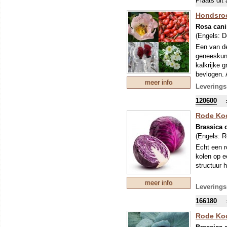
Plaats dit 
Hondsro
Rosa can
(Engels:
D
Een van de
geneeskund
kalkrijke 
bevlogen. 
meer info
lekker hap
Leverings
flink groo
120600
Rode Koo
Brassica o
(Engels:
R
Echt een r
kolen op e
structuur h
meer info
Leverings
166180
Rode Koo