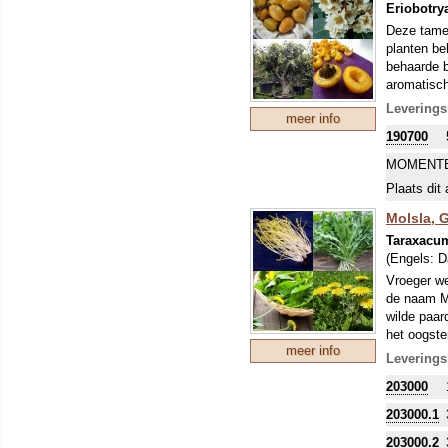
Eriobotry
Deze tamel
planten be
behaarde b
aromatisch
De vrucht 
Leverings
meer info
verwerkt t
190700
worden de 
zeeklimaat
MOMENTE
op de mark
Plaats dit 
Mespilus g
China en i
Molsla, G
wordt de L
Taraxacum
Wikipedia)
(Engels:
D
Vroeger we
de naam Mol
wilde paar
het oogste
meer info
bleekpot o
Leverings
het licht 
203000
Middelland
maar ze be
203000.1
De wortel 
aan rapen.
203000.2