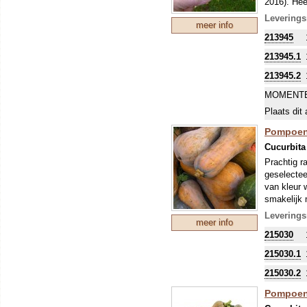
2016). Hee
zoveel vru
Leverings
meer info
ras is een
213945
University
Pompoenen
213945.1
worden ges
213945.2
Alle pompo
namen waar
MOMENTE
soorten, h
Plaats dit 
duidelijk a
Pompoene
Cucurbita
Prachtig ra
geselectee
van kleur w
smakelijk 
waslaagje.
Leverings
meer info
goede oogs
215030
Pompoenen
worden ges
215030.1
Alle pompo
215030.2
namen waar
soorten, h
Pompoene
duidelijk a