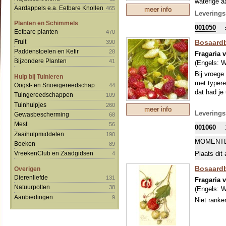
waterige a
Aardappels e.a. Eetbare Knollen
465
meer info
Leverings
Planten en Schimmels
001050
Eetbare planten
470
Bosaardb
Fruit
390
Paddenstoelen en Kefir
28
Fragaria 
Bijzondere Planten
41
(Engels:
W
Bij vroege
Hulp bij Tuinieren
met typere
Oogst- en Snoeigereedschap
44
dat had j
Tuingereedschappen
109
Tuinhulpjes
260
meer info
Leverings
Gewasbescherming
68
Mest
56
001060
Zaaihulpmiddelen
190
MOMENTE
Boeken
89
Plaats dit 
VreekenClub en Zaadgidsen
4
Bosaardb
Overigen
Dierenliefde
131
Fragaria 
Natuurpotten
38
(Engels:
W
Aanbiedingen
9
Niet ranke