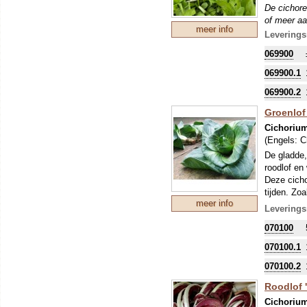
De cichore
of meer aa
meer info
een plant 
Leverings
naar vanill
069900
069900.1
069900.2
Groenlof
Cichorium
(Engels:
C
De gladde,
roodlof en
Deze cichor
tijden. Zo
meer info
De diepgro
Leverings
bestemming
070100
microgroen
wortel kan 
070100.1
eraf (heer
Het geblee
070100.2
De cichore
Roodlof '
of meer aa
Cichorium
een plant 