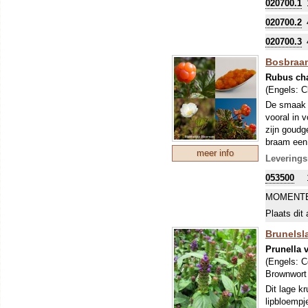
020700.1
020700.2
020700.3
Bosbraam
Rubus c
(Engels:
C
De smaak i
vooral in 
zijn goudg
braam een 
meer info
meerdere p
Leverings
053500
MOMENTE
Plaats dit 
Brunelsl
Prunella 
(Engels:
C
Brownwort 
Dit lage k
lipbloempj