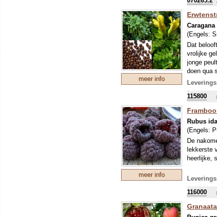
070265.2
Erwtenst
Caragana
(Engels:
S
Dat beloof
vrolijke g
jonge peul
doen qua s
meer info
gebruikt a
Leverings
voor eigen
115800
zon. Zonde
kan deze g
Framboos
Rubus ida
(Engels:
P
De nakomel
lekkerste 
heerlijke,
meer info
Leverings
116000
Granaata