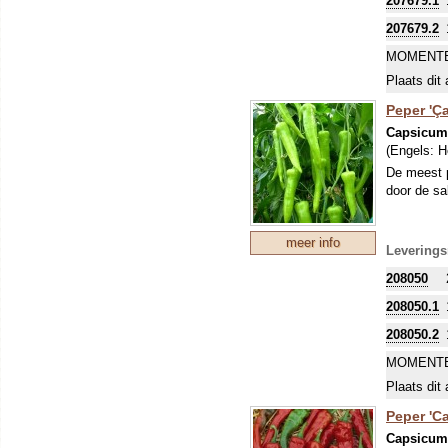
207679.1
rood na en
207679.2
MOMENTE
Plaats dit 
Peper 'Ça
Capsicu
(Engels:
H
De meest p
door de sa
meer info
Leverings
208050
208050.1
208050.2
MOMENTE
Plaats dit 
Peper 'C
Capsicu