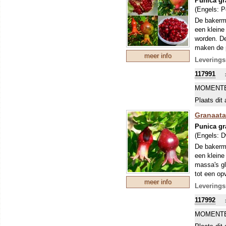
Punica g
(Engels:
P
De bakerma
een kleine
worden. De
maken de p
meer info
tot heuse 
Leverings
117991
MOMENTE
Plaats dit 
Granaata
Punica g
(Engels:
D
De bakerma
een kleine
massa's gl
tot een op
meer info
granaatapp
Leverings
117992
MOMENTE