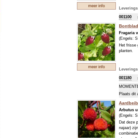
meer info
Leverings
001100
Bontblad
Fragaria 
(Engels:
S
Het frisse
planten.
meer info
Leverings
001180
MOMENTE
Plaats dit 
Aardbei
Arbutus 
(Engels:
S
Dat deze p
najaar) zij
combinatie