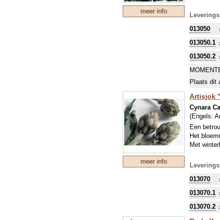
meer info
Leverings
013050
013050.1
013050.2
MOMENTE
Plaats dit 
Artisjok 
Cynara C
(Engels:
A
Een betrou
Het bloemm
Met winter
meer info
Leverings
013070
013070.1
013070.2