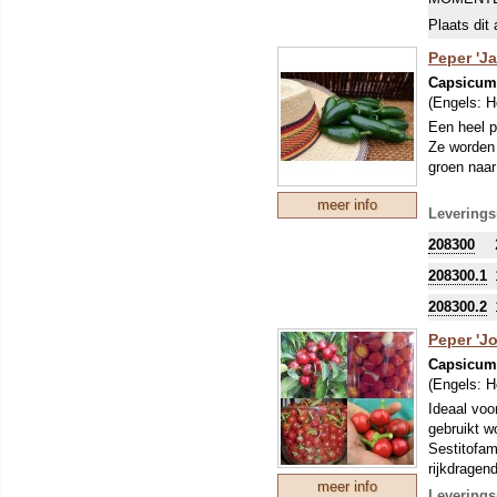
Plaats dit 
Peper 'Ja
Capsicu
(Engels:
H
Een heel p
Ze worden 
groen naar
meer info
Leverings
208300
208300.1
208300.2
Peper 'J
Capsicu
(Engels:
H
Ideaal voor
gebruikt w
Sestitofam
rijkdragen
meer info
naar helde
Leverings