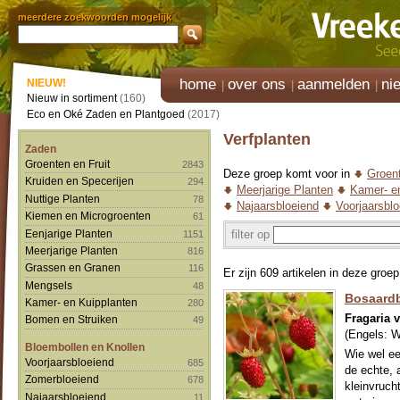
meerdere zoekwoorden mogelijk
home
over ons
aanmelden
ni
NIEUW!
Nieuw in sortiment
(160)
Eco en Oké Zaden en Plantgoed
(2017)
Verfplanten
Zaden
Groenten en Fruit
2843
Deze groep komt voor in
Groent
Kruiden en Specerijen
294
Meerjarige Planten
Kamer- e
Nuttige Planten
78
Najaarsbloeiend
Voorjaarsblo
Kiemen en Microgroenten
61
Eenjarige Planten
filter op
1151
Meerjarige Planten
816
Grassen en Granen
116
Er zijn 609 artikelen in deze groep
Mengsels
48
Bosaardb
Kamer- en Kuipplanten
280
Fragaria 
Bomen en Struiken
49
(Engels:
W
Bloembollen en Knollen
Wie wel ee
Voorjaarsbloeiend
685
de echte,
Zomerbloeiend
678
kleinvruch
Najaarsbloeiend
11