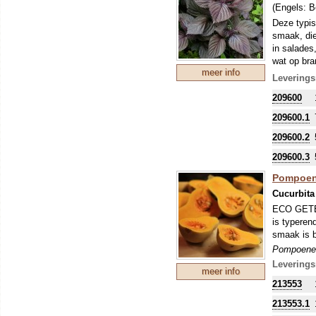
(Engels:
B
Deze typi
smaak, die
in salades
wat op bra
meer info
ook een sie
Leverings
spruitgroe
209600
Kruidig, a
kas. Het ui
209600.1
gegeten. A
209600.2
oogsten.
209600.3
Pompoene
Cucurbita
ECO GETEE
is typeren
smaak is b
Pompoenen
worden ges
Leverings
meer info
Alle pompo
213553
namen waar
soorten, h
213553.1
duidelijk a