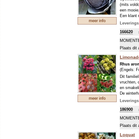
(mits vold
een mooie,
Een klant 
meer info
ze 30x40cm
Leverings
Het result
166620
een heerli
hebben.
MOMENTE
Plaats dit 
Limonade
Rhus aro
(Engels:
F
Dit famili
vruchten, 
en smakeli
De winterh
meer info
Na de oogs
Leverings
tegelijk v
186900
voedselbro
MOMENTE
Plaats dit 
Loquat