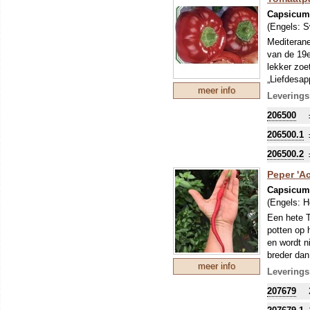
Capsicu
(Engels:
S
Mediterane
van de 19e
lekker zoe
„Liefdesap
meer info
Leverings
206500
206500.1
206500.2
Peper 'Ac
Capsicu
(Engels:
H
Een hete T
potten op 
en wordt n
breder dan
meer info
toepasbaar
Leverings
plant is b
207679
water geve
vroege oog