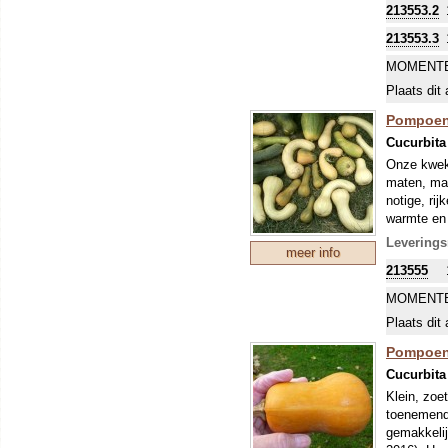
213553.2
213553.3
MOMENTE
Plaats dit 
Pompoene
Cucurbita
Onze kweke
maten, maa
notige, ri
warmte en 
en/of een 
Leverings
meer info
Pompoenen
213555
worden ges
Alle pompo
MOMENTE
namen waar
Plaats dit 
soorten, h
duidelijk a
Pompoen
Cucurbita
Klein, zoe
toenemende
gemakkelij