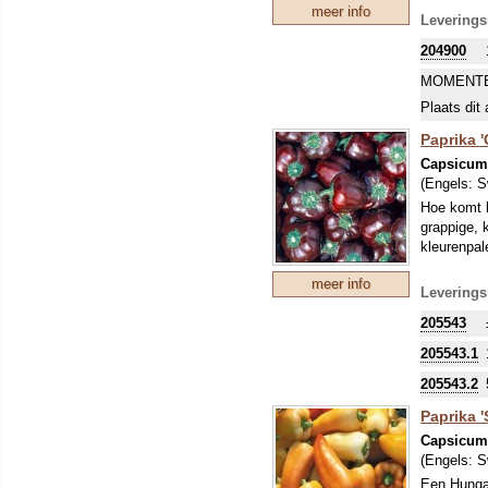
meer info
bessen, die
Leverings
prachtige 
204900
MOMENTE
Plaats dit 
Paprika '
Capsicu
(Engels:
S
Hoe komt h
grappige, 
kleurenpal
meer info
Leverings
205543
205543.1
205543.2
Paprika 
Capsicu
(Engels:
S
Een Hungar