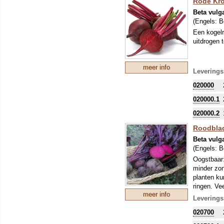
Rode Krot
Beta vulg
(Engels:
B
Een kogelr
uitdrogen
meer info
Leverings
020000
020000.1
020000.2
Roodblad
Beta vulg
(Engels:
B
Oogstbaar:
minder zon
planten ku
ringen. Ve
meer info
Leverings
020700