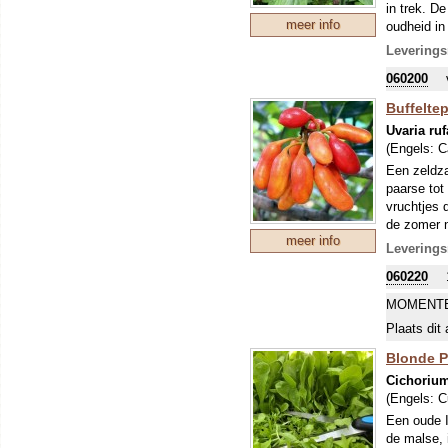
in trek. De
meer info
oudheid in
iets bitte
Leverings
gewonnen. T
060200
mee kan ex
Buffelte
Uvaria ruf
(Engels:
C
Een zeldza
paarse tot
vruchtjes d
de zomer n
meer info
weinig bek
Leverings
uitprobere
060220
MOMENTE
Plaats dit 
Blonde Pl
Cichorium
(Engels:
C
Een oude I
de malse, 