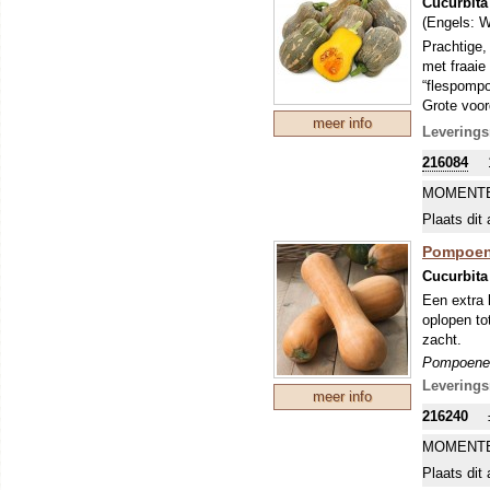
Cucurbita
(Engels:
W
Prachtige,
met fraaie
“flespompo
Grote voor
meer info
gesneden k
Leverings
meegesnede
216084
enige nade
de vroegst
MOMENTE
resultaat i
Plaats dit 
Pompoenen
worden ges
Pompoene
Alle pompo
Cucurbita
namen waar
Een extra 
soorten, h
oplopen tot
duidelijk a
zacht.
Pompoenen
worden ges
Leverings
meer info
Alle pompo
216240
namen waar
soorten, h
MOMENTE
duidelijk a
Plaats dit 