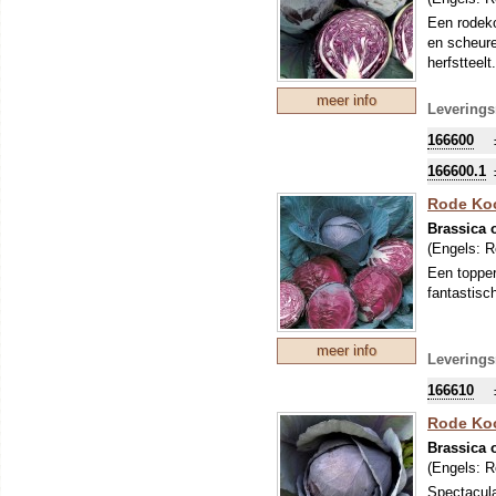
Een rodeko
en scheure
herfstteelt.
meer info
Leverings
166600
166600.1
Rode Koo
Brassica o
(Engels:
R
Een topper
fantastisc
meer info
Leverings
166610
Rode Koo
Brassica o
(Engels:
R
Spectacula