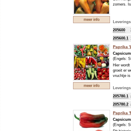
zomers. Is
meer info
Leverings
205600
205600.1
Paprika '
Capsicu
(Engels:
S
Hier wordt
groeit er 
vruchtje i
meer info
Leverings
205780.1
205780.2
Paprika 
Capsicu
(Engels:
S