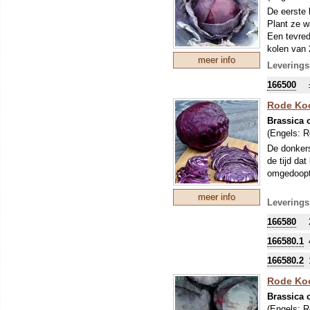
De eerste 
Plant ze wa
Een tevred
kolen van 
meer info
kali en ka
Leverings
166500
Rode Koo
Brassica o
(Engels:
R
De donkers
de tijd d
omgedoopt
meer info
Leverings
166580
166580.1
166580.2
Rode Koo
Brassica o
(Engels:
R